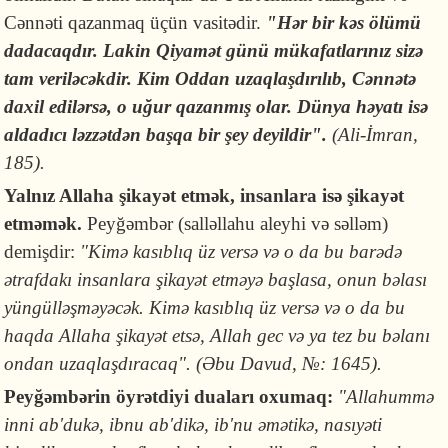
Cənnəti qazanmaq üçün vasitədir.
"Hər bir kəs ölümü
dadacaqdır. Lakin Qiyamət günü mükafatlarınız sizə
tam veriləcəkdir. Kim Oddan uzaqlaşdırılıb, Cənnətə
daxil edilərsə, o uğur qazanmış olar. Dünya həyatı isə
aldadıcı ləzzətdən başqa bir şey deyildir".
(Ali-İmran,
185).
Yalnız Allaha şikayət etmək, insanlara isə şikayət
etməmək.
Peyğəmbər (salləllahu aleyhi və səlləm)
demişdir:
"Kimə kasıblıq üz versə və o da bu barədə
ətrafdakı insanlara şikayət etməyə başlasa, onun bəlası
yüngülləşməyəcək. Kimə kasıblıq üz versə və o da bu
haqda Allaha şikayət etsə, Allah gec və ya tez bu bəlanı
ondan uzaqlaşdıracaq". (Əbu Davud, №: 1645).
Peyğəmbərin öyrətdiyi duaları oxumaq:
"
Allahummə
inni ab'dukə, ibnu ab'dikə, ib'nu əmətikə, nasıyəti