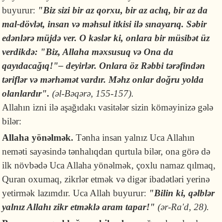
buyurur:
"Biz sizi bir az qorxu, bir az aclıq, bir az da
mal-dövlət, insan və məhsul itkisi ilə sınayarıq. Səbir
edənlərə müjdə ver. O kəslər ki, onlara bir müsibət üz
verdikdə: "Biz, Allaha məxsusuq və Ona da
qayıdacağıq!"– deyirlər. Onlara öz Rəbbi tərəfindən
təriflər və mərhəmət vardır. Məhz onlar doğru yolda
olanlardır".
(əl-Bəqərə, 155-157).
Allahın izni ilə aşağıdakı vasitələr sizin köməyinizə gələ
bilər:
Allaha yönəlmək.
Tənha insan yalnız Uca Allahın
neməti sayəsində tənhalıqdan qurtula bilər, ona görə də
ilk növbədə Uca Allaha yönəlmək, çoxlu namaz qılmaq,
Quran oxumaq, zikrlər etmək və digər ibadətləri yerinə
yetirmək lazımdır. Uca Allah buyurur:
"Bilin ki, qəlblər
yalnız Allahı zikr etməklə aram tapar!"
(ər-Ra'd, 28).