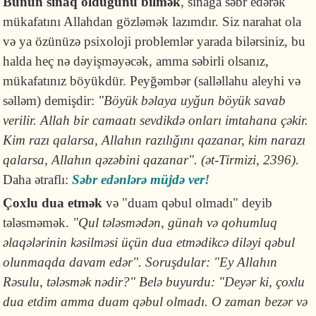
Bunun sınaq olduğunu bilmək
, sınağa səbr edərək
mükafatını Allahdan gözləmək lazımdır. Siz narahat ola
və ya özünüzə psixoloji problemlər yarada bilərsiniz, bu
halda heç nə dəyişməyəcək, amma səbirli olsanız,
mükafatınız böyükdür. Peyğəmbər (salləllahu aleyhi və
səlləm) demişdir:
"Böyük bəlaya uyğun böyük savab
verilir. Allah bir camaatı sevdikdə onları imtahana çəkir.
Kim razı qalarsa, Allahın razılığını qazanar, kim narazı
qalarsa, Allahın qəzəbini qazanar". (ət-Tirmizi, 2396).
Daha ətraflı:
Səbr edənlərə müjdə ver!
Çoxlu dua etmək
və "duam qəbul olmadı" deyib
tələsməmək.
"Qul tələsmədən, günah və qohumluq
əlaqələrinin kəsilməsi üçün dua etmədikcə diləyi qəbul
olunmaqda davam edər". Soruşdular: "Ey Allahın
Rəsulu, tələsmək nədir?" Belə buyurdu: "Deyər ki, çoxlu
dua etdim amma duam qəbul olmadı. O zaman bezər və