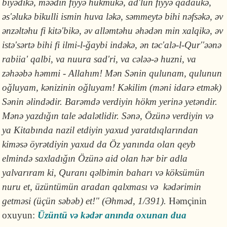
biyədikə, məədın fiyyə hukmukə, ad'lun fiyyə qada­ukə,
əs'əlukə bikulli ismin huva ləkə, səm­meytə bihi nəfsəkə, əv
ənzəltəhu fi kitə'bi­kə, əv alləmtəhu əhədən min xalqikə, əv
istə'sərtə bihi fi ilmi-l-ğaybi indəkə, ən təc'alə-l-Qur''əənə
rabiia' qalbi, va nuura sad'ri, va cələə-ə huzni, va
zəhəəbə həm­mi
- Allahım! Mən Sənin qulunam, qulu­nun
oğluyam, kənizinin oğluyam! Kəkilim (məni idarə etmək)
Sənin əlindədir. Barəmdə verdiyin hökm yerinə yetəndir.
Mənə yazdığın tale ədalətlidir. Sənə, Özünə verdiyin və
ya Kitabında nazil etdiyin yaxud yaratdıqlarından
kiməsə öyrətdiyin yaxud da Öz yanında olan qeyb
elmində saxladığın Özünə aid olan hər bir adla
yalvarıram ki, Quranı qəlbimin baharı və köksümün
nuru et, üzüntümün aradan qalx­ması və kədərimin
getməsi (üçün səbəb) et!" (Əhməd, 1/391).
Həmçinin
oxuyun:
Üzüntü və kədər
anında oxunan dua