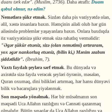
duanı tərk edər". (Muslim, 2736).
Daha ətraflı:
Duam
qəbul olmur, nə edim?
Nemətlərə şükr etmək.
Sizdən daha pis vəziyyətdə olan,
əlil, xəstə insanlara baxın. Həmçinin ailəli olub hər gün
ailəsində problemlər yaşayanlara baxın. Onlara baxdıqda
öz vəziyyətinizə şükr etmək sizə rahatlıq verməlidir:
"
Əgə
r şükür etsəniz, sizə (olan nemətimi) artıraram,
yox əgər nankorluq etsəniz, (bilin ki,) Mənim əzabım
şiddətlidir".
(İbrahim, 7).
Vaxtı faydalı şeylərə sərf etmək
. Bu dünyada və
axirətdə sizə fayda verəcək şeyləri öyrənin, məsələn,
Quran oxumaq, dini bilikləri artırmaq, hər hansı dünyəvi
bilik və bacarıqlara yiyələnmək.
Son məqsədə yönəlmək.
Hər bir müsəlmanın son
məqsədi Uca Allahın razılığını və Cənnəti qazanmaq
olmalıdır. Bütün sınaqlar da Uca Allahın razılığını və