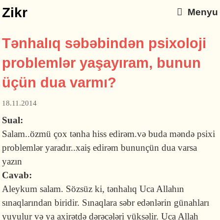
Zikr
Menyu
Tənhalıq səbəbindən psixoloji
problemlər yaşayıram, bunun
üçün dua varmı?
18.11.2014
Sual:
Salam..özmü çox tənha hiss edirəm.və buda məndə psixi
problemlər yaradır..xaiş edirəm bununçün dua varsa
yazın
Cavab:
Aleykum salam. Sözsüz ki, tənhalıq Uca Allahın
sınaqlarından biridir. Sınaqlara səbr edənlərin günahları
yuyulur və ya axirətdə dərəcələri yüksəlir. Uca Allah