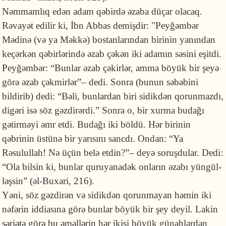
Nəmmamlıq edən adam qəbirdə əzaba düçar olacaq.
Rəvayət edilir ki, İbn Abbas demişdir: "Peyğəmbər
Mədinə (və ya Məkkə) bos­tanla­rından birinin yanından
keçərkən qəbirlərində əzab çəkən iki adamın səsini eşitdi.
Peyğəm­bər: “Bunlar əzab çəkirlər, amma böyük bir şeyə
görə əzab çək­mirlər”– dedi. Sonra (bunun səbəbini
bildirib) dedi: “Bəli, bunlardan biri sidikdən qorunmazdı,
digəri isə söz gəzdi­rərdi.” Sonra o, bir xurma budağı
gətirməyi əmr etdi. Budağı iki böldü. Hər birinin
qəbrinin üstünə bir yarı­sını sancdı. Ondan: “Ya
Rəsulullah! Nə üçün belə etdin?”– deyə soruşdular. Dedi:
“Ola bilsin ki, bunlar quruyanadək onların əzabı yüngül­
ləşsin” (əl-Buxari, 216).
Yəni, söz gəzdirən və sidikdən qorunmayan həmin iki
nəfərin iddiasına görə bunlar böyük bir şey deyil. Lakin
şəriətə görə bu əməllərin hər ikisi böyük günahlardan