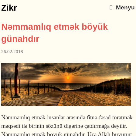
Zikr
Menyu
Nəmmamlıq etmək böyük
günahdır
26.02.2018
Nəmmamlıq etmək insanlar arasında fitnə-fəsad törətmək
məqsədi ilə birinin sözünü digərinə çatdırmağa deyilir.
Nəmmamlıq etmək böyük günahdır. Uca Allah buyurur: