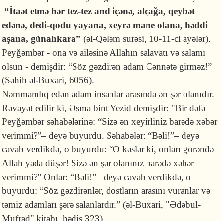
“İtaət etmə hər tez-tez and içənə, alçağa, qeybət
edənə, dedi-qodu yayana, xeyrə mane olana, həddi
aşana, günahkara”
(əl-Qələm surəsi, 10-11-ci ayələr).
Peyğəmbər - ona və ailəsinə Allahın salavatı və salamı
olsun - demişdir: “Söz gəzdirən adam Cənnətə girməz!”
(Səhih əl-Buxari, 6056).
Nəmmamlıq edən adam insanlar arasında ən şər olanıdır.
Rəvayət edilir ki, Əsma bint Yezid demişdir: "Bir dəfə
Peyğəmbər səhabələrinə: “Sizə ən xeyirliniz barədə xəbər
verimmi?”– deyə buyurdu. Səhabələr: “Bəli!”– deyə
cavab verdikdə, o buyurdu: “O kəslər ki, onları görəndə
Allah yada düşər! Sizə ən şər olanınız barədə xəbər
verimmi?” Onlar: “Bəli!”– deyə cavab verdikdə, o
buyurdu: “Söz gəzdirənlər, dostların arasını vuranlar və
təmiz adamları şərə salanlardır.” (əl-Buxari, "Ədəbul-
Mufrad" kitabı, hədis 323).