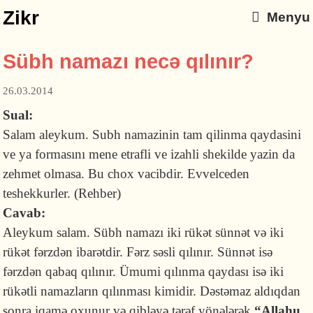
Zikr
Menyu
Sübh namazı necə qılınır?
26.03.2014
Sual:
Salam aleykum. Subh namazinin tam qilinma qaydasini
ve ya formasını mene etrafli ve izahli shekilde yazin da
zehmet olmasa. Bu chox vacibdir. Evvelceden
teshekkurler. (Rehber)
Cavab:
Aleykum salam. Sübh namazı iki rükət sünnət və iki
rükət fərzdən ibarətdir. Fərz səsli qılınır. Sünnət isə
fərzdən qabaq qılınır. Ümumi qılınma qaydası isə iki
rükətli namazların qılınması kimidir. Dəstəmaz aldıqdan
sonra iqamə oxunur və qibləyə tərəf yönələrək
“Allahu