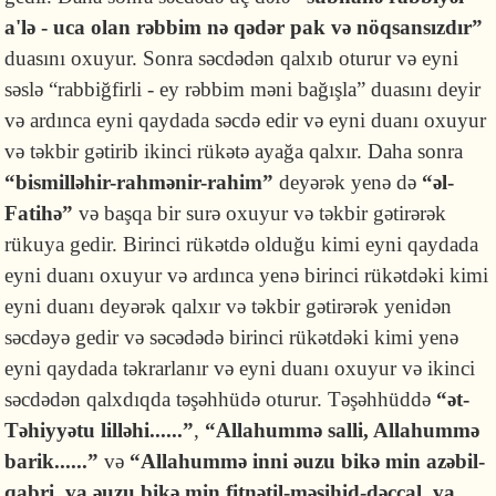
a'lə - uca olan rəbbim nə qədər pak və nöqsansızdır”
duasını oxuyur. Sonra səcdədən qalxıb oturur və eyni
səslə “rabbiğfirli - ey rəbbim məni bağışla” duasını deyir
və ardınca eyni qaydada səcdə edir və eyni duanı oxuyur
və təkbir gətirib ikinci rükətə ayağa qalxır. Daha sonra
“bismilləhir-rahmənir-rahim”
deyərək yenə də
“əl-
Fatihə”
və başqa bir surə oxuyur və təkbir gətirərək
rükuya gedir. Birinci rükətdə olduğu kimi eyni qaydada
eyni duanı oxuyur və ardınca yenə birinci rükətdəki kimi
eyni duanı deyərək qalxır və təkbir gətirərək yenidən
səcdəyə gedir və səcədədə birinci rükətdəki kimi yenə
eyni qaydada təkrarlanır və eyni duanı oxuyur və ikinci
səcdədən qalxdıqda təşəhhüdə oturur. Təşəhhüddə
“ət-
Təhiyyətu lilləhi......”
,
“Allahummə salli, Allahummə
barik......”
və
“Allahummə inni əuzu bikə min azəbil-
qabri, va əuzu bikə min fitnətil-məsihid-dəccal, va