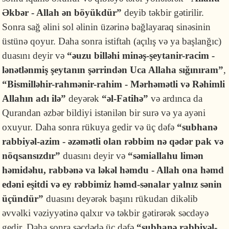
Əkbər - Allah ən böyükdür”
deyib təkbir gətirilir.
Sonra sağ əlini sol əlinin üzərinə bağlayaraq sinəsinin
üstünə qoyur. Daha sonra istiftah (açılış və ya başlanğıc)
duasını deyir və
“əuzu billəhi minəş-şeytanir-racim -
lənətlənmiş şeytanın şərrindən Uca Allaha sığınıram”
,
“Bismilləhir-rahmənir-rahim - Mərhəmətli və Rəhimli
Allahın adı ilə”
deyərək
“əl-Fatihə”
və ardınca da
Qurandan əzbər bildiyi istənilən bir surə və ya ayəni
oxuyur. Daha sonra rükuya gedir və üç dəfə
“subhanə
rabbiyəl-azim - əzəmətli olan rəbbim nə qədər pak və
nöqsansızdır”
duasını deyir və
“səmiallahu limən
həmidəhu, rabbənə va ləkəl həmdu - Allah ona həmd
edəni eşitdi və ey rəbbimiz həmd-sənalar yalnız sənin
üçündür”
duasını deyərək başını rükudan dikəlib
əvvəlki vəziyyətinə qalxır və təkbir gətirərək səcdəyə
gedir. Daha sonra səcdədə üç dəfə
“subhanə rabbiyəl-