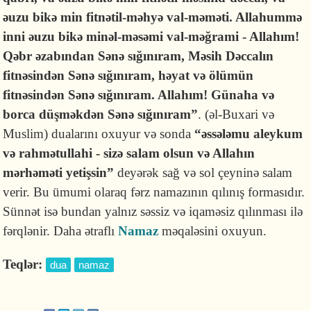
əuzu bikə min fitnətil-məhyə val-məməti. Allahummə
inni əuzu bikə minəl-məsəmi val-məğrami - Allahım!
Qəbr əzabından Sənə sığınıram, Məsih Dəccalın
fitnəsindən Sənə sığınıram, həyat və ölümün
fitnəsindən Sənə sığınıram. Allahım! Günaha və
borca düşməkdən Sənə sığınıram”
. (əl-Buxari və
Muslim) dualarını oxuyur və sonda
“əssələmu aleykum
və rahmətullahi - sizə salam olsun və Allahın
mərhəməti yetişsin”
deyərək sağ və sol çeyninə salam
verir. Bu ümumi olaraq fərz namazının qılınış formasıdır.
Sünnət isə bundan yalnız səssiz və iqaməsiz qılınması ilə
fərqlənir. Daha ətraflı
Namaz
məqaləsini oxuyun.
Teqlər:
dua
namaz