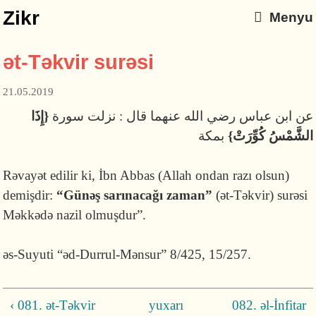
Zikr
Menyu
ət-Təkvir surəsi
21.05.2019
عن ابن عباس رضي الله عنهما قال : نزلت سورة
{إِذَا
الشَّمْسُ كُوِّرَتْ}
بمكة
Rəvayət edilir ki, İbn Abbas (Allah ondan razı olsun)
demişdir:
“
Günəş sarınacağı zaman”
(ət-Təkvir) surəsi
Məkkədə nazil olmuşdur”.
əs-Suyuti “əd-Durrul-Mənsur” 8/42
5
, 15/257.
‹ 081. ət-Təkvir
yuxarı
082. əl-İnfitar