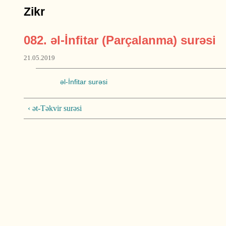
Zikr
082. əl-İnfitar (Parçalanma) surəsi
21.05.2019
əl-İnfitar surəsi
‹ ət-Təkvir surəsi