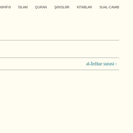
SƏHİFƏ
İSLAM
QURAN
ŞƏXSLƏR
KİTABLAR
SUAL-CAVAB
əl-İnfitar surəsi ›