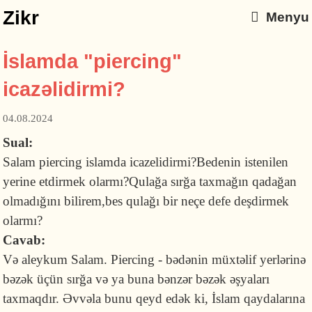
Zikr
Menyu
İslamda "piercing"
icazəlidirmi?
04.08.2024
Sual:
Salam piercing islamda icazelidirmi?Bedenin istenilen
yerine etdirmek olarmı?Qulağa sırğa taxmağın qadağan
olmadığını bilirem,bes qulağı bir neçe defe deşdirmek
olarmı?
Cavab:
Və aleykum Salam. Piercing - bədənin müxtəlif yerlərinə
bəzək üçün sırğa və ya buna bənzər bəzək əşyaları
taxmaqdır. Əvvəla bunu qeyd edək ki, İslam qaydalarına