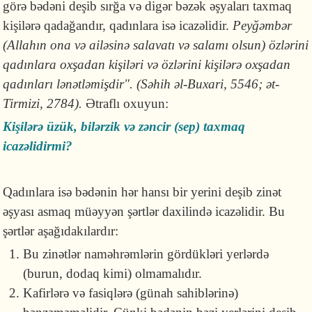
görə bədəni deşib sırğa və digər bəzək əşyaları taxmaq
kişilərə qadağandır, qadınlara isə icazəlidir.
Peyğəmbər
(Allahın ona və ailəsinə salavatı və salamı olsun) özlərini
qadınlara oxşadan kişiləri və özlərini kişilərə oxşadan
qadınları lənətləmişdir". (Səhih əl-Buxari, 5546; ət-
Tirmizi, 2784).
Ətraflı oxuyun:
Kişilərə üzük, bilərzik və zəncir (sep) taxmaq
icazəlidirmi?
Qadınlara isə bədənin hər hansı bir yerini deşib zinət
əşyası asmaq müəyyən şərtlər daxilində icazəlidir. Bu
şərtlər aşağıdakılardır:
Bu zinətlər naməhrəmlərin gördükləri yerlərdə
(burun, dodaq kimi) olmamalıdır.
Kafirlərə və fasiqlərə (günah sahiblərinə)