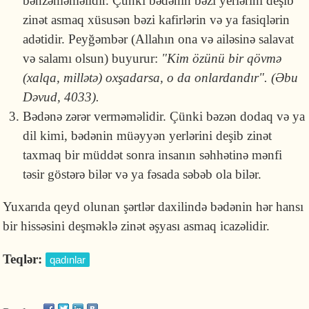
bənzəməməlidir. Çünki bədənin bəzi yerlərini deşib
zinət asmaq xüsusən bəzi kafirlərin və ya fasiqlərin
adətidir. Peyğəmbər (Allahın ona və ailəsinə salavat
və salamı olsun) buyurur:
"Kim özünü bir qövmə
(xalqa, millətə) oxşadarsa, o da onlardandır". (Əbu
Dəvud, 4033).
Bədənə zərər verməməlidir. Çünki bəzən dodaq və ya
dil kimi, bədənin müəyyən yerlərini deşib zinət
taxmaq bir müddət sonra insanın səhhətinə mənfi
təsir göstərə bilər və ya fəsada səbəb ola bilər.
Yuxarıda qeyd olunan şərtlər daxilində bədənin hər hansı
bir hissəsini deşməklə zinət əşyası asmaq icazəlidir.
Teqlər:
qadınlar