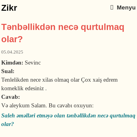
Zikr
Menyu
Tənbəllikdən necə qurtulmaq
olar?
05.04.2025
Kimdən:
Sevinc
Sual:
Tenlelikden nece xilas olmaq olar Çox xaiş edrem
komeklik edesiniz .
Cavab:
Və aleykum Salam. Bu cavabı oxuyun:
Saleh əməlləri etməyə olan tənbəllikdən necə qurtulmaq
olar?