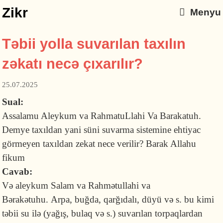
Zikr
Menyu
Təbii yolla suvarılan taxılın
zəkatı necə çıxarılır?
25.07.2025
Sual:
Assalamu Aleykum va RahmatuLlahi Va Barakatuh.
Demye taxıldan yani süni suvarma sistemine ehtiyac
görmeyen taxıldan zekat nece verilir? Barak Allahu
fikum
Cavab:
Və aleykum Salam va Rahmətullahi va
Bərakətuhu. Arpa, buğda, qarğıdalı, düyü və s. bu kimi
təbii su ilə (yağış, bulaq və s.) suvarılan torpaqlardan