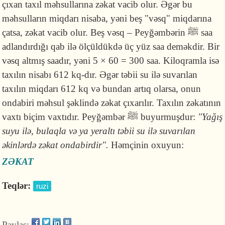
çıxan taxıl məhsullarına zəkat vacib olur. Əgər bu
məhsulların miqdarı nisaba, yəni beş "vəsq" miqdarına
çatsa, zəkat vacib olur. Beş vəsq – Peyğəmbərin
ﷺ
saa
adlandırdığı qab ilə ölçüldükdə üç yüz saa deməkdir. Bir
vəsq altmış saadır, yəni 5 × 60 = 300 saa. Kiloqramla isə
taxılın nisabı 612 kq-dır. Əgər təbii su ilə suvarılan
taxılın miqdarı 612 kq və bundan artıq olarsa, onun
ondabiri məhsul şəklində zəkat çıxarılır. Taxılın zəkatının
vaxtı biçim vaxtıdır. Peyğəmbər ﷺ buyurmuşdur:
"Yağış
suyu ilə, bulaqla və ya yeraltı təbii su ilə suvarılan
əkinlərdə zəkat ondabirdir".
Həmçinin oxuyun:
ZƏKAT
Teqlər:
ruzi
Paylaş: