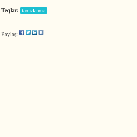
Teqlər:
təmizlənmə
Paylaş: