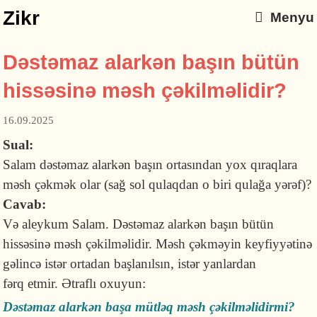
Zikr
Menyu
Dəstəmaz alarkən başın bütün
hissəsinə məsh çəkilməlidir?
16.09.2025
Sual:
Salam dəstəmaz alarkən başın ortasından yox qıraqlara
məsh çəkmək olar (sağ sol qulaqdan o biri qulağa yərəf)?
Cavab:
Və aleykum Salam. Dəstəmaz alarkən başın bütün
hissəsinə məsh çəkilməlidir. Məsh çəkməyin keyfiyyətinə
gəlincə istər ortadan başlanılsın, istər yanlardan
fərq etmir. Ətraflı oxuyun:
Dəstəmaz alarkən başa mütləq məsh çəkilməlidirmi?