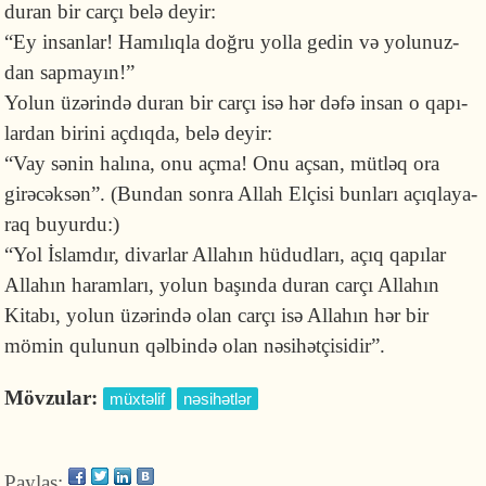
duran bir carçı belə deyir:
“Ey insanlar! Hamılıqla doğru yolla gedin və yolu­nuz­
dan sapmayın!”
Yolun üzərində duran bir carçı isə hər dəfə insan o qapı­
lardan birini açdıqda, belə deyir:
“Vay sənin halına, onu açma! Onu açsan, mütləq ora
girəcəksən”. (Bundan sonra Allah Elçisi bunları açıqlaya­
raq buyurdu:)
“Yol İslamdır, divarlar Allahın hüdudları, açıq qapılar
Allahın haramları, yolun başında duran carçı Allahın
Kitabı, yolun üzərində olan carçı isə Allahın hər bir
mömin qulunun qəlbində olan nəsihətçisidir”.
Mövzular:
müxtəlif
nəsihətlər
Paylaş: