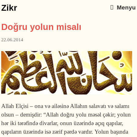
Zikr
Menyu
Doğru yolun misalı
22.06.2014
Allah Elçisi – ona və ailəsinə Allahın salavatı və salamı
olsun – demişdir: “Allah doğru yolu məsəl çəkir; yolun
hər iki tərəfində divarlar, onun üzərində açıq qapılar,
qapıların üzərində isə zərif pərdə vardır. Yolun başında