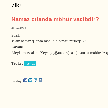
Zikr
Namaz qılanda möhür vacibdir?
23.12.2013
Sual:
salam namaz qilanda mohurun olmasi mutleqdi??
Cavab:
Aleykum assalam. Xeyr, peyğəmbər (s.a.s.) namazı möhürsüz qı
Teqlər:
namaz
Paylaş: