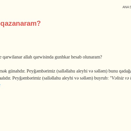
ANA 
 qazanaram?
e qarwilanar allah qarwisinda gunhkar hesab olunaram?
k günahdır. Peyğəmbərimiz (salləllahu aleyhi və səlləm) bunu qadağan 
olmalıdır. Peyğəmbərimiz (salləllahu aleyhi və səlləm) buyrub:
"Vəlisiz və 
ı