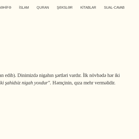
SƏHİFƏ
İSLAM
QURAN
ŞƏXSLƏR
KİTABLAR
SUAL-CAVAB
edib). Dinimizdə nigahın şərtləri vardır. İlk növbədə hər iki
iki şahidsiz nigah yoxdur".
Həmçinin, qıza mehr verməlidir.