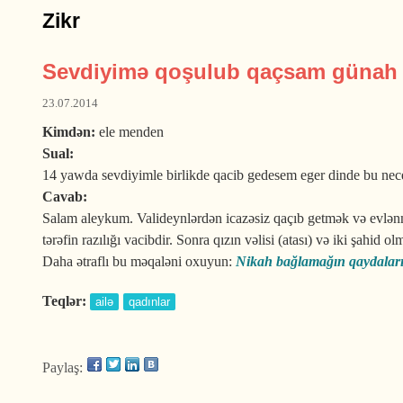
Zikr
Sevdiyimə qoşulub qaçsam günah
23.07.2014
Kimdən:
ele menden
Sual:
14 yawda sevdiyimle birlikde qacib gedesem eger dinde bu nec
Cavab:
Salam aleykum. Valideynlərdən icazəsiz qaçıb getmək və evlənmə
tərəfin razılığı vacibdir. Sonra qızın vəlisi (atası) və iki şahid 
Daha ətraflı bu məqaləni oxuyun:
Nikah bağlamağın qaydalar
Teqlər:
ailə
qadınlar
Paylaş: