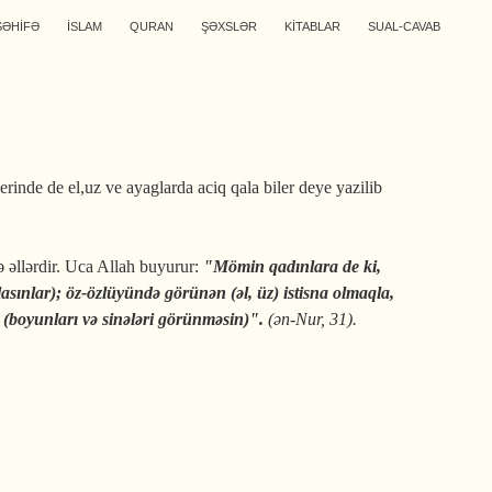
SƏHİFƏ
İSLAM
QURAN
ŞƏXSLƏR
KİTABLAR
SUAL-CAVAB
inde de el,uz ve ayaglarda aciq qala biler deye yazilib
əllərdir. Uca Allah buyurur:
"Mömin qadınlara de ki,
sınlar); öz-özlüyündə görünən (əl, üz) istisna olmaqla,
r (boyunları və sinələri görünməsin)".
(ən-Nur, 31).