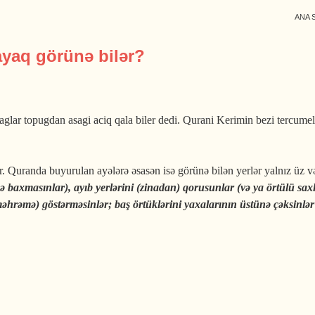
ANA 
yaq görünə bilər?
lar topugdan asagi aciq qala biler dedi. Qurani Kerimin bezi tercumeler
uranda buyurulan ayələrə əsasən isə görünə bilən yerlər yalnız üz və 
axmasınlar), ayıb yerlərini (zinadan) qorusunlar (və ya örtülü saxla
naməhrəmə) göstərməsinlər; baş örtüklərini yaxalarının üstünə çəksinlə