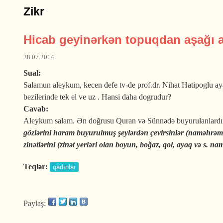
Zikr
Hicab geyinərkən topuqdan aşağı a
28.07.2014
Sual:
Salamun aleykum, kecen defe tv-de prof.dr. Nihat Hatipoglu ayag
bezilerinde tek el ve uz . Hansi daha dogrudur?
Cavab:
Aleykum salam. Ən doğrusu Quran və Sünnədə buyurulanlardır. Q
gözlərini haram buyurulmuş şeylərdən çevirsinlər (naməhrəmə b
zinətlərini (zinət yerləri olan boyun, boğaz, qol, ayaq və s. 
Teqlər:
qadınlar
Paylaş: