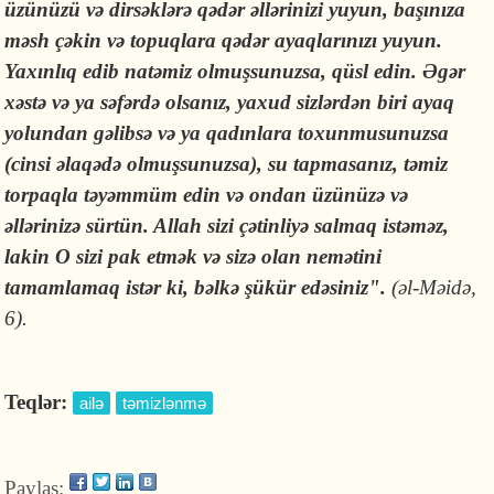
üzünüzü və dirsəklərə qədər əllərinizi yuyun, başınıza
məsh çəkin və topuqlara qədər ayaqlarınızı yuyun.
Yaxınlıq edib natəmiz olmuşsunuzsa, qüsl edin. Əgər
xəstə və ya səfərdə olsanız, yaxud sizlərdən biri ayaq
yolundan gəlibsə və ya qadınlara toxunmusunuzsa
(cinsi əlaqədə olmuşsunuzsa), su tapmasanız, təmiz
torpaqla təyəmmüm edin və ondan üzünüzə və
əllərinizə sürtün. Allah sizi çətinliyə salmaq istəməz,
lakin O sizi pak etmək və sizə olan nemətini
tamamlamaq istər ki, bəlkə şükür edəsiniz".
(əl-Məidə,
6).
Teqlər:
ailə
təmizlənmə
Paylaş: