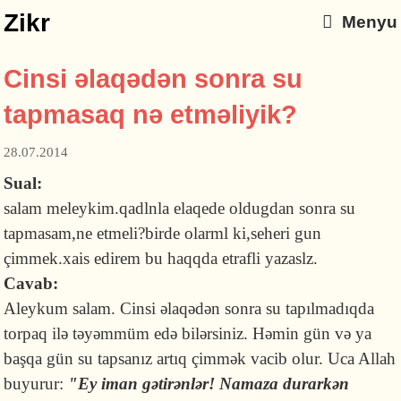
Zikr
Menyu
Cinsi əlaqədən sonra su
tapmasaq nə etməliyik?
28.07.2014
Sual:
salam meleykim.qadlnla elaqede oldugdan sonra su
tapmasam,ne etmeli?birde olarml ki,seheri gun
çimmek.xais edirem bu haqqda etrafli yazaslz.
Cavab:
Aleykum salam. Cinsi əlaqədən sonra su tapılmadıqda
torpaq ilə təyəmmüm edə bilərsiniz. Həmin gün və ya
başqa gün su tapsanız artıq çimmək vacib olur. Uca Allah
buyurur:
"Ey iman gətirənlər! Namaza durarkən