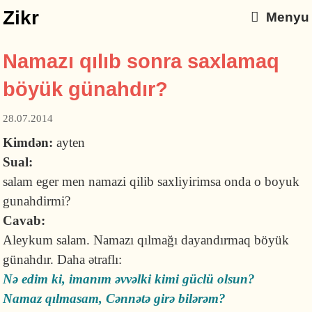
Zikr
Menyu
Namazı qılıb sonra saxlamaq
böyük günahdır?
28.07.2014
Kimdən:
ayten
Sual:
salam eger men namazi qilib saxliyirimsa onda o boyuk
gunahdirmi?
Cavab:
Aleykum salam. Namazı qılmağı dayandırmaq böyük
günahdır. Daha ətraflı:
Nə edim ki, imanım əvvəlki kimi güclü olsun?
Namaz qılmasam, Cənnətə girə bilərəm?