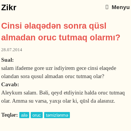
Zikr
Menyu
Cinsi əlaqədən sonra qüsl
almadan oruc tutmaq olarmı?
28.07.2014
Sual:
salam ifademe gore uzr isdiyirem gece cinsi elaqede
olandan sora qusul almadan oruc tutmaq olar?
Cavab:
Aleykum salam. Bəli, qeyd etdiyiniz halda oruc tutmaq
olar. Amma su varsa, yaxşı olar ki, qüsl da alasınız.
Teqlər:
ailə
oruc
təmizlənmə