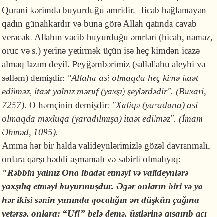
Qurani kərimdə buyurduğu əmridir. Hicab bağlamayan
qadın günahkardır və buna görə Allah qatında cavab
verəcək. Allahın vacib buyurduğu əmrləri (hicab, namaz,
oruc və s.) yerinə yetirmək üçün isə heç kimdən icazə
almaq lazım deyil. Peyğəmbərimiz (salləllahu aleyhi və
səlləm) demişdir:
"Allaha asi olmaqda heç kimə itaət
edilməz, itaət yalnız məruf (yaxşı) şeylərdədir". (Buxari,
7257)
. O həmçinin demişdir:
"Xaliqə (yaradana) asi
olmaqda məxluqa (yaradılmışa) itaət edilməz". (İmam
Əhməd, 1095).
Amma hər bir halda valideynlərimizlə gözəl davranmalı,
onlara qarşı həddi aşmamalı və səbirli olmalıyıq:
"
Rəbbin
yalnız Ona ibadət etməyi və valideynlərə
yaxşılıq etməyi buyurmuşdur. Əgər onların biri və ya
hər ikisi sənin yanında qocalığın ən düşkün çağına
yetərsə, onlara: “Uf!” belə demə, üstlərinə qışqırıb acı