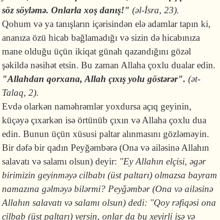
söz söyləmə. Onlarla xoş danış!"
(əl-İsra, 23).
Qohum və ya tanışların içərisindən elə adamlar tapın ki,
ananıza özü hicab bağlamadığı və sizin də hicabınıza
mane olduğu üçün ikiqat günah qazandığını gözəl
şəkildə nəsihət etsin. Bu zaman Allaha çoxlu dualar edin.
"
Allahdan
qorxana, Allah çıxış yolu göstərər".
(ət-
Talaq, 2).
Evdə olarkən naməhrəmlər yoxdursa açıq geyinin,
küçəyə çıxarkən isə örtünüb çıxın və Allaha çoxlu dua
edin. Bunun üçün xüsusi paltar alınmasını gözləməyin.
Bir dəfə bir qadın Peyğəmbərə (Ona və ailəsinə Allahın
salavatı və salamı olsun) deyir:
"Ey Allahın elçisi, əgər
birimizin geyinməyə cilbabı (üst paltarı) olmazsa bayram
namazına gəlməyə bilərmi? Peyğəmbər (Ona və ailəsinə
Allahın salavatı və salamı olsun) dedi: "Qoy rəfiqəsi ona
cilbab (üst paltarı) versin, onlar da bu xeyirli işə və