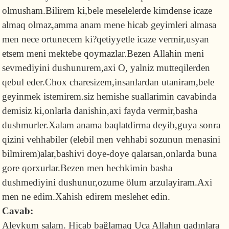
olmusham.Bilirem ki,bele meselelerde kimdense icaze
almaq olmaz,amma anam mene hicab geyimleri almasa
men nece ortunecem ki?qetiyyetle icaze vermir,usyan
etsem meni mektebe qoymazlar.Bezen Allahin meni
sevmediyini dushunurem,axi O, yalniz mutteqilerden
qebul eder.Chox charesizem,insanlardan utaniram,bele
geyinmek istemirem.siz hemishe suallarimin cavabinda
demisiz ki,onlarla danishin,axi fayda vermir,basha
dushmurler.Xalam anama baqlatdirma deyib,guya sonra
qizini vehhabiler (elebil men vehhabi sozunun menasini
bilmirem)alar,bashivi doye-doye qalarsan,onlarda buna
gore qorxurlar.Bezen men hechkimin basha
dushmediyini dushunur,ozume ölum arzulayiram.Axi
men ne edim.Xahish edirem meslehet edin.
Cavab:
Aleykum salam. Hicab bağlamaq Uca Allahın qadınlara