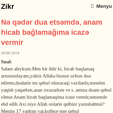
Zikr
Menyu
Nə qədər dua etsəmdə, anam
hicab bağlamağıma icazə
vermir
29.08.2014
Sual:
Salam aleykum.Men bir ildir ki, hicab baqlamaq
arzusundayam,yalniz Allaha bunun uchun dua
edirem,dualarin tez qebul olunacaqi vaxtlarda,meselen
yaqish yaqarken,azan oxunarken ve s. amma duam qebul
olmur.Anam hicab baqlamaqima icaze vermir,nenemde
ehd edib.Axi niye Allah onlarin qelbini yumshaltmir?
Menim 17 yashim var,kollece teze qebul