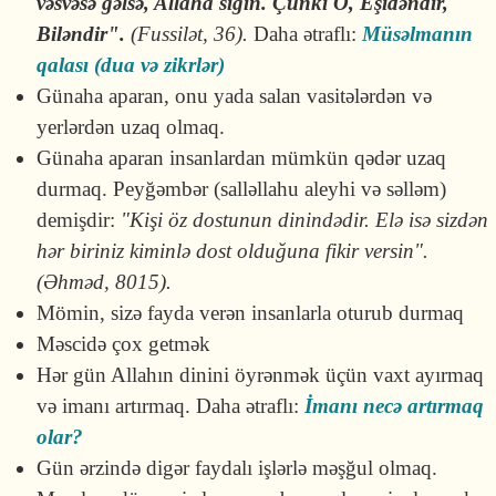
vəsvəsə gəlsə, Allaha sığın. Çünki O, Eşidəndir,
Biləndir".
(Fussilət, 36).
Daha ətraflı:
Müsəlmanın
qalası (dua və zikrlər)
Günaha aparan, onu yada salan vasitələrdən və
yerlərdən uzaq olmaq.
Günaha aparan insanlardan mümkün qədər uzaq
durmaq. Peyğəmbər (salləllahu aleyhi və səlləm)
demişdir:
"Kişi öz dostunun dinindədir. Elə isə sizdən
hər biriniz kiminlə dost olduğuna fikir versin".
(Əhməd, 8015).
Mömin, sizə fayda verən insanlarla oturub durmaq
Məscidə çox getmək
Hər gün Allahın dinini öyrənmək üçün vaxt ayırmaq
və imanı artırmaq. Daha ətraflı:
İmanı necə artırmaq
olar?
Gün ərzində digər faydalı işlərlə məşğul olmaq.