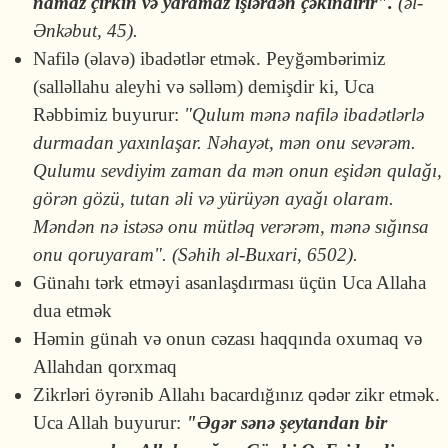
namaz çirkin və yaramaz işlərdən çəkindirir".
(əl-
Ənkəbut, 45).
Nafilə (əlavə) ibadətlər etmək. Peyğəmbərimiz
(salləllahu aleyhi və səlləm) demişdir ki, Uca
Rəbbimiz buyurur:
"Qulum mənə nafilə ibadətlərlə
durmadan yaxınlaşar. Nəhayət, mən onu sevərəm.
Qulumu sevdiyim zaman da mən onun eşidən qulağı,
görən gözü, tutan əli və yürüyən ayağı olaram.
Məndən nə istəsə onu mütləq verərəm, mənə sığınsa
onu qoruyaram". (Səhih əl-Buxari, 6502).
Günahı tərk etməyi asanlaşdırması üçün Uca Allaha
dua etmək
Həmin günah və onun cəzası haqqında oxumaq və
Allahdan qorxmaq
Zikrləri öyrənib Allahı bacardığınız qədər zikr etmək.
Uca Allah buyurur:
"Əgər sənə şeytandan bir