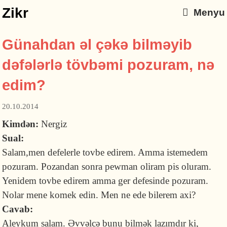
Zikr
Menyu
Günahdan əl çəkə bilməyib
dəfələrlə tövbəmi pozuram, nə
edim?
20.10.2014
Kimdən:
Nergiz
Sual:
Salam,men defelerle tovbe edirem. Amma istemedem
pozuram. Pozandan sonra pewman oliram pis oluram.
Yenidem tovbe edirem amma ger defesinde pozuram.
Nolar mene komek edin. Men ne ede bilerem axi?
Cavab:
Aleykum salam. Əvvəlcə bunu bilmək lazımdır ki,