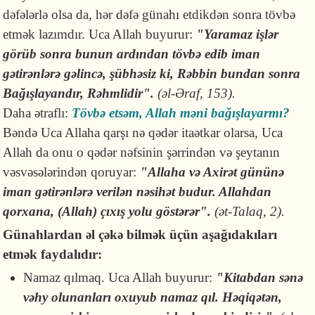
dəfələrlə olsa da, hər dəfə günahı etdikdən sonra tövbə
etmək lazımdır. Uca Allah buyurur:
"Yaramaz işlər
görüb sonra bunun ardından tövbə edib iman
gətirənlərə gəlincə, şübhəsiz ki, Rəbbin bundan sonra
Bağışlayandır, Rəhmlidir".
(əl-Əraf, 153).
Daha ətraflı:
Tövbə etsəm, Allah məni bağışlayarmı?
Bəndə Uca Allaha qarşı nə qədər itaətkar olarsa, Uca
Allah da onu o qədər nəfsinin şərrindən və şeytanın
vəsvəsələrindən qoruyar:
"Allaha və Axirət gününə
iman gətirənlərə verilən nəsihət budur. Allahdan
qorxana, (Allah) çıxış yolu göstərər".
(ət-Talaq, 2).
Günahlardan əl çəkə bilmək üçün aşağıdakıları
etmək faydalıdır:
Namaz qılmaq. Uca Allah buyurur:
"Kitabdan sənə
vəhy olunanları oxuyub namaz qıl. Həqiqətən,