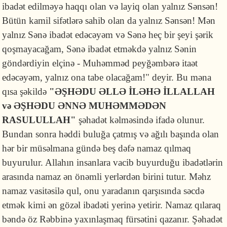
ibadət edilməyə haqqı olan və layiq olan yalnız Sənsən!
Bütün kamil sifətlərə sahib olan da yalnız Sənsən! Mən
yalnız Sənə ibadət edəcəyəm və Sənə heç bir şeyi şərik
qoşmayacağam, Sənə ibadət etməkdə yalnız Sənin
göndərdiyin elçinə - Muhəmməd peyğəmbərə itaət
edəcəyəm, yalnız ona tabe olacağam!" deyir. Bu məna
qısa şəkildə
"ƏŞHƏDU ƏLLƏ İLƏHƏ İLLALLAH
və ƏŞHƏDU ƏNNƏ MUHƏMMƏDƏN
RASULULLAH"
şəhadət kəlməsində ifadə olunur.
Bundan sonra həddi buluğa çatmış və ağılı başında olan
hər bir müsəlmana gündə beş dəfə namaz qılmaq
buyurulur. Allahın insanlara vacib buyurduğu ibadətlərin
arasında namaz ən önəmli yerlərdən birini tutur. Məhz
namaz vasitəsilə qul, onu yaradanın qarşısında səcdə
etmək kimi ən gözəl ibadəti yerinə yetirir. Namaz qılaraq
bəndə öz Rəbbinə yaxınlaşmaq fürsətini qazanır. Şəhadət