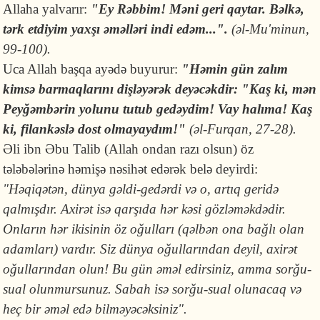
Allaha yalvarır:
"Ey Rəbbim! Məni geri qaytar. Bəlkə,
tərk etdiyim yaxşı əməlləri indi edəm...".
(əl-Mu'minun,
99-100).
Uca Allah başqa ayədə buyurur:
"Həmin gün zalım
kimsə barmaqlarını dişləyərək deyəcəkdir: "Kaş ki, mən
Peyğəmbərin yolunu tutub gedəydim! Vay halıma! Kaş
ki, filankəslə dost olmayaydım!"
(əl-Furqan, 27-28).
Əli ibn Əbu Talib (Allah ondan razı olsun) öz
tələbələrinə həmişə nəsihət edərək belə deyirdi:
"Həqiqətən, dünya gəldi-gedərdi və o, artıq geridə
qalmışdır. Axirət isə qarşıda hər kəsi gözləməkdədir.
Onların hər ikisinin öz oğulları (qəlbən ona bağlı olan
adamları) vardır. Siz dünya oğullarından deyil, axirət
oğullarından olun! Bu gün əməl edirsiniz, amma sorğu-
sual olunmursunuz. Sabah isə sorğu-sual olunacaq və
heç bir əməl edə bilməyəcəksiniz".