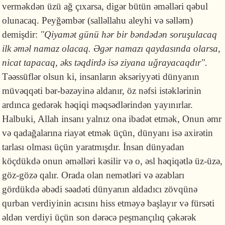
verməkdən üzü ağ çıxarsa, digər bütün əməlləri qəbul
olunacaq. Peyğəmbər (salləllahu aleyhi və səlləm)
demişdir:
"Qiyamət günü hər bir bəndədən soruşulacaq
ilk əməl namaz olacaq. Əgər namazı qaydasında olarsa,
nicat tapacaq, əks təqdirdə isə ziyana uğrayacaqdır".
Təəssüflər olsun ki, insanların əksəriyyəti dünyanın
müvəqqəti bər-bəzəyinə aldanır, öz nəfsi istəklərinin
ardınca gedərək həqiqi məqsədlərindən yayınırlar.
Halbuki, Allah insanı yalnız ona ibadət etmək, Onun əmr
və qadağalarına riayət etmək üçün, dünyanı isə axirətin
tarlası olması üçün yaratmışdır. İnsan dünyadan
köçdükdə onun əməlləri kəsilir və o, əsl həqiqətlə üz-üzə,
göz-gözə qalır. Orada olan nemətləri və əzabları
gördükdə əbədi səadəti dünyanın aldadıcı zövqünə
qurban verdiyinin acısını hiss etməyə başlayır və fürsəti
əldən verdiyi üçün son dərəcə peşmançılıq çəkərək