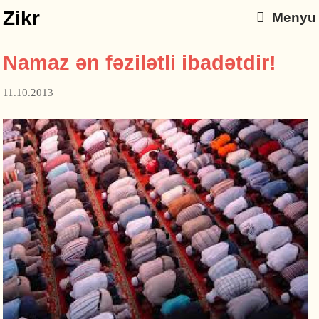
Zikr
Menyu
Namaz ən fəzilətli ibadətdir!
11.10.2013