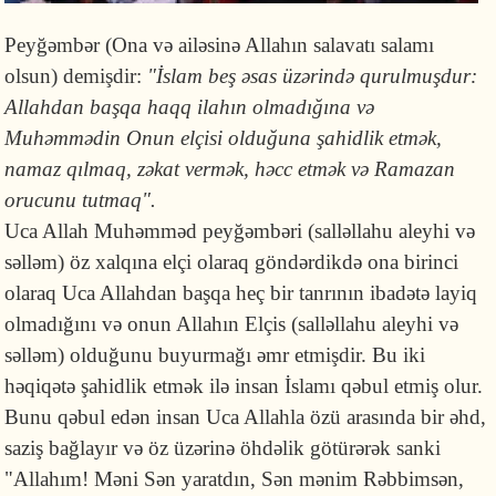
Peyğəmbər (Ona və ailəsinə Allahın salavatı salamı
olsun) demişdir:
"İslam beş əsas üzərində qurulmuşdur:
Allahdan başqa haqq ilahın olmadığına və
Muhəmmədin Onun elçisi olduğuna şahidlik etmək,
namaz qılmaq, zəkat vermək, həcc etmək və Ramazan
orucunu tutmaq".
Uca Allah Muhəmməd peyğəmbəri (salləllahu aleyhi və
səlləm) öz xalqına elçi olaraq göndərdikdə ona birinci
olaraq Uca Allahdan başqa heç bir tanrının ibadətə layiq
olmadığını və onun Allahın Elçis (salləllahu aleyhi və
səlləm) olduğunu buyurmağı əmr etmişdir. Bu iki
həqiqətə şahidlik etmək ilə insan İslamı qəbul etmiş olur.
Bunu qəbul edən insan Uca Allahla özü arasında bir əhd,
saziş bağlayır və öz üzərinə öhdəlik götürərək sanki
"Allahım! Məni Sən yaratdın, Sən mənim Rəbbimsən,