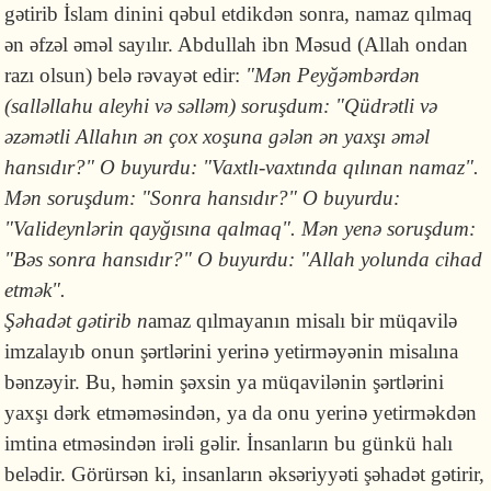
gətirib İslam dinini qəbul etdikdən sonra, namaz qılmaq
ən əfzəl əməl sayılır. Abdullah ibn Məsud (Allah ondan
razı olsun) belə rəvayət edir:
"Mən Peyğəmbərdən
(salləllahu aleyhi və səlləm) soruşdum: "Qüdrətli və
əzəmətli Allahın ən çox xoşuna gələn ən yaxşı əməl
hansıdır?" O buyurdu: "Vaxtlı-vaxtında qılınan namaz".
Mən soruşdum: "Sonra hansıdır?" O buyurdu:
"Valideynlərin qayğısına qalmaq". Mən yenə soruşdum:
"Bəs sonra hansıdır?" O buyurdu: "Allah yolunda cihad
etmək".
Şəhadət gətirib n
amaz qılmayanın misalı bir müqavilə
imzalayıb onun şərtlərini yerinə yetirməyənin misalına
bənzəyir. Bu, həmin şəxsin ya müqavilənin şərtlərini
yaxşı dərk etməməsindən, ya da onu yerinə yetirməkdən
imtina etməsindən irəli gəlir. İnsanların bu günkü halı
belədir. Görürsən ki, insanların əksəriyyəti şəhadət gətirir,