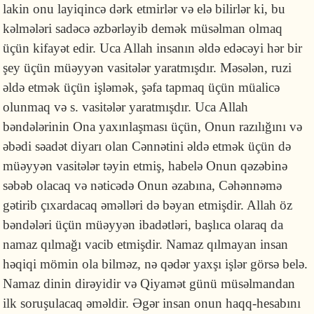
lakin onu layiqincə dərk etmirlər və elə bilirlər ki, bu
kəlmələri sadəcə əzbərləyib demək müsəlman olmaq
üçün kifayət edir. Uca Allah insanın əldə edəcəyi hər bir
şey üçün müəyyən vasitələr yaratmışdır. Məsələn, ruzi
əldə etmək üçün işləmək, şəfa tapmaq üçün müalicə
olunmaq və s. vasitələr yaratmışdır. Uca Allah
bəndələrinin Ona yaxınlaşması üçün, Onun razılığını və
əbədi səadət diyarı olan Cənnətini əldə etmək üçün də
müəyyən vasitələr təyin etmiş, habelə Onun qəzəbinə
səbəb olacaq və nəticədə Onun əzabına, Cəhənnəmə
gətirib çıxardacaq əməlləri də bəyan etmişdir. Allah öz
bəndələri üçün müəyyən ibadətləri, başlıca olaraq da
namaz qılmağı vacib etmişdir. Namaz qılmayan insan
həqiqi mömin ola bilməz, nə qədər yaxşı işlər görsə belə.
Namaz dinin dirəyidir və Qiyamət günü müsəlmandan
ilk soruşulacaq əməldir. Əgər insan onun haqq-hesabını