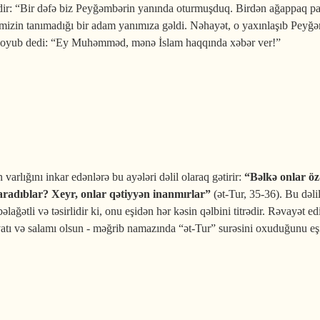
r: “Bir dəfə biz Peyğəmbərin yanında oturmuşduq. Birdən ağappaq paltarl
izin tanımadığı bir adam yanımıza gəldi. Nəhayət, o yaxınlaşıb Peyğəmb
qoyub dedi: “Ey Muhəmməd, mənə İslam haqqında xəbər ver!”
 və iman nədir?
arlığını inkar edənlərə bu ayələri dəlil olaraq gətirir:
“Bəlkə onlar ö
yaradıblar? Xeyr, onlar qətiyyən inanmırlar”
(ət-Tur, 35-36). Bu dəli
bəlağətli və təsirlidir ki, onu eşidən hər kəsin qəlbini titrədir. Rəvay
avatı və salamı olsun - məğrib namazında “ət-Tur” surəsini oxuduğunu eş