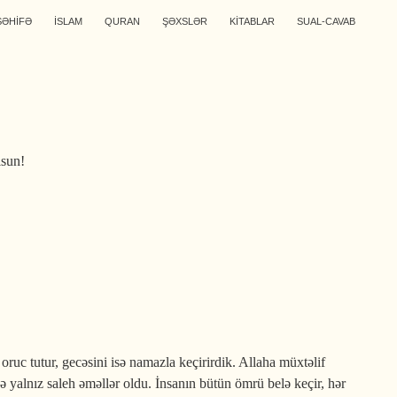
SƏHİFƏ
İSLAM
QURAN
ŞƏXSLƏR
KİTABLAR
SUAL-CAVAB
lsun!
uc tutur, gecəsini isə namazla keçirirdik. Allaha müxtəlif
 yalnız saleh əməllər oldu. İnsanın bütün ömrü belə keçir, hər