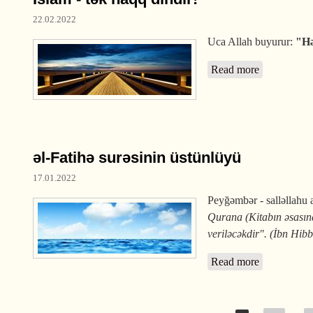
22.02.2022
Uca Allah buyurur:
"Hə
Read more
about İslam 
əl-Fatihə surəsinin üstünlüyü
17.01.2022
Peyğəmbər - salləllahu a
Qurana (Kitabın əsasın
veriləcəkdir". (İbn Hib
Read more
about əl-Fat