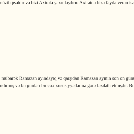
üzü qısaldır və bizi Axirətə yaxınlaşdırır. Axirətdə bizə fayda verən is
anda edilən ibadətlərin qəbul olmasını bildirən əlamət
 mübarək Ramazan ayındayıq və qarşıdan Ramazan ayının son on günü
ndirmiş və bu günləri bir çox xüsusiyyətlərinə görə fəzilətli etmişdir. B
an ayının son on günü