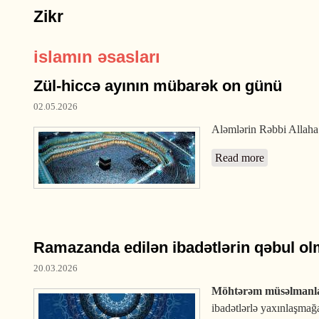
Zikr
islamın əsasları
Zül-hiccə ayının mübarək on günü
02.05.2026
Aləmlərin Rəbbi Allaha
Read more
about Zül-h
Ramazanda edilən ibadətlərin qəbul olm
20.03.2026
Möhtərəm müsəlmanla
ibadətlərlə yaxınlaşmağ