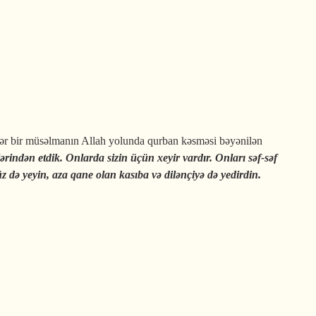
ər bir müsəlmanın Allah yolunda qurban kəsməsi bəyənilən
ərindən etdik. Onlarda sizin üçün xeyir vardır. Onları səf-səf
 də yeyin, aza qane olan kasıba və dilənçiyə də yedirdin.