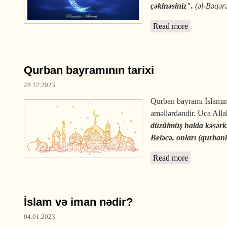
çəkinəsiniz".
(əl-Bəqərə
Read more
about Ramaz
Qurban bayramının tarixi
28.12.2023
Qurban bayramı İslamın
əməllərdəndir. Uca All
düzülmüş halda kəsərkə
Beləcə, onları (qurbanlı
Read more
about Qurba
İslam və iman nədir?
04.01.2023