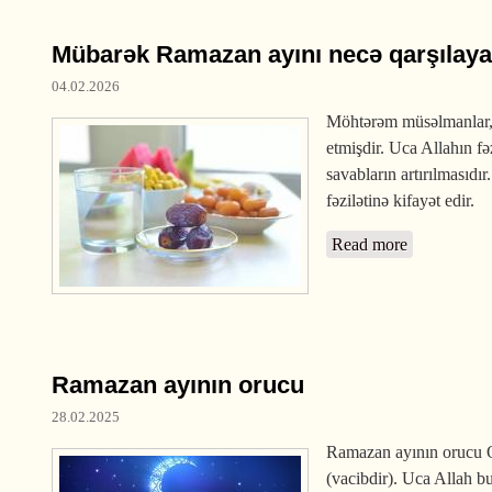
Mübarək Ramazan ayını necə qarşılay
04.02.2026
Möhtərəm müsəlmanlar, 
etmişdir. Uca Allahın fə
savabların artırılmasıd
fəzilətinə kifayət edir.
Read more
about Mübar
Ramazan ayının orucu
28.02.2025
Ramazan ayının orucu Qu
(vacibdir). Uca Allah b