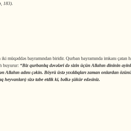
, 183).
an ayının orucu
 iki müqəddəs bayramından biridir. Qurban bayramında imkanı çatan h
ah buyurur:
“
Biz qurbanlıq dəvələri də sizin üçün Allahın dininin ayinl
n Allahın adını çəkin. Böyrü üstə yıxıldıqları zaman onlardan özünüz
q heyvanları) sizə tabe etdik ki, bəlkə şükür edəsiniz.
n bayramının tarixi