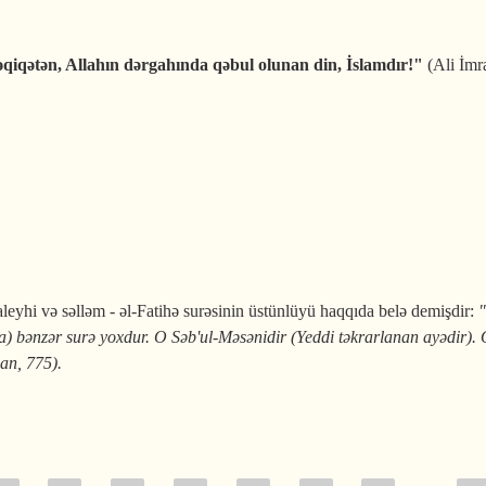
qiqətən, Allahın dərgahında qəbul olunan din, İslamdır!"
(Ali İmr
- tək haqq dindir!
leyhi və səlləm - əl-Fatihə surəsinin üstünlüyü haqqıda belə demişdir:
"
a) bənzər surə yoxdur. O Səb'ul-Məsənidir (Yeddi təkrarlanan ayədir)
ban, 775).
ihə surəsinin üstünlüyü