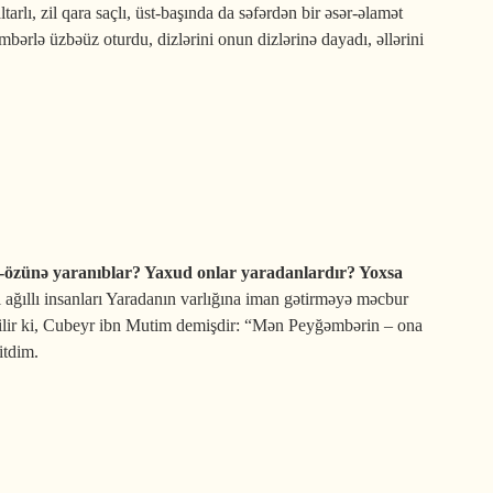
ı, zil qara saçlı, üst-başında da səfərdən bir əsər-əlamət
ərlə üzbəüz oturdu, dizlərini onun dizlərinə dayadı, əllərini
z-özünə yaranıblar? Yaxud onlar yaradanlardır? Yoxsa
l ağıllı insanları Yaradanın varlığına iman gətirməyə məcbur
ət edilir ki, Cubeyr ibn Mutim demişdir: “Mən Peyğəmbərin – ona
itdim.