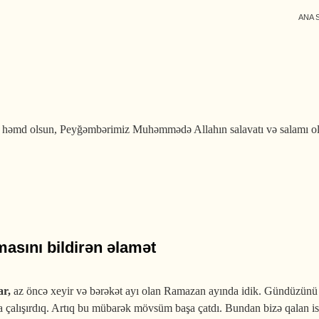
ANA 
 həmd olsun, Peyğəmbərimiz Muhəmmədə Allahın salavatı və salamı o
iccə ayının mübarək on günü
asını bildirən əlamət
r,
az öncə
xeyir və bərəkət ayı olan Ramazan ayında idik. Gündüzünü or
a çalışırdıq. Artıq bu mübarək mövsüm başa çatdı. Bundan bizə qalan isə