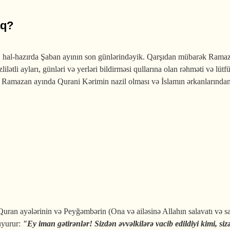
aq?
hal-hazırda Şaban ayının son günlərindəyik. Qarşıdan mübarək Ramaza
zlilətli ayları, günləri və yerləri bildirməsi qullarına olan rəhməti və 
ır. Ramazan ayında Qurani Kərimin nazil olması və İslamın ərkanlarından
ək Ramazan ayını necə qarşılayaq?
ran ayələrinin və Peyğəmbərin (Ona və ailəsinə Allahın salavatı və sal
uyurur:
"Ey iman gətirənlər! Sizdən əvvəlkilərə vacib edildiyi kimi, siz