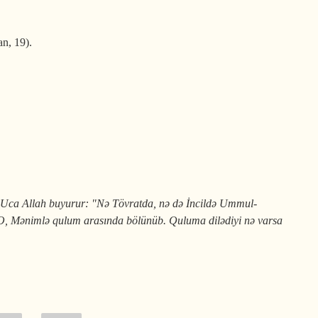
an, 19).
Uca Allah buyurur: "Nə Tövratda, nə də İncildə Ummul-
. O, Mənimlə qulum arasında bölünüb. Quluma dilədiyi nə varsa