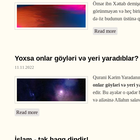
Ömər ibn Xəttab demişdi
görünməyən və heç birim
də öz budunun üstünə 
Read more
about İslam
Yoxsa onlar göyləri və yeri yaradıblar?
11.11.2022
Qurani Kərim Yaradanın v
onlar göyləri və yeri 
edir. Bu ayələr o qədər 
və ailəsinə Allahın sal
Read more
about Yoxsa onlar göyləri və yeri yaradıblar?
İslam - tək haqq dindir!