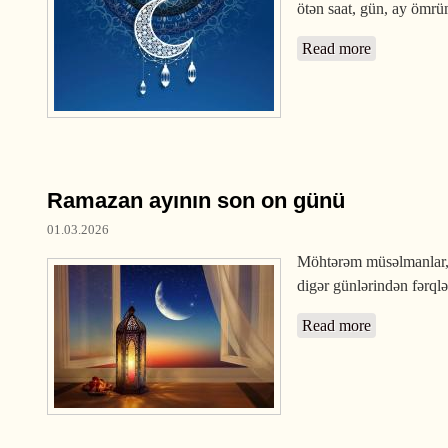
ötən saat, gün, ay ömrüm
Read more
about Ramaz
Ramazan ayının son on günü
01.03.2026
Möhtərəm müsəlmanlar,
digər günlərindən fərqlə
Read more
about Ramaz