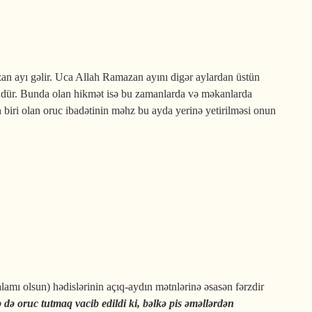
n ayı gəlir. Uca Allah Ramazan ayını digər aylardan üstün
lütfüdür. Bunda olan hikmət isə bu zamanlarda və məkanlarda
 biri olan oruc ibadətinin məhz bu ayda yerinə yetirilməsi onun
amı olsun) hədislərinin açıq-aydın mətnlərinə əsasən fərzdir
ə də oruc tutmaq vacib edildi ki, bəlkə pis əməllərdən