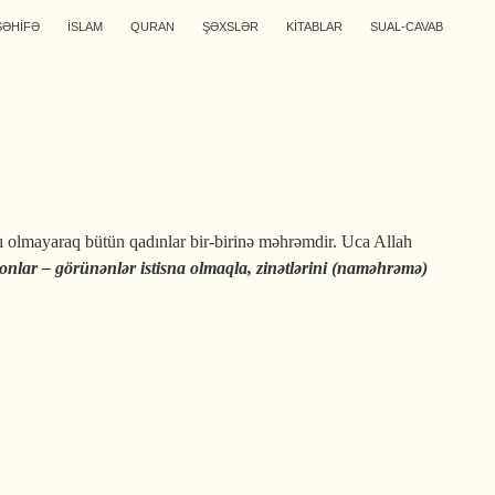
SƏHİFƏ
İSLAM
QURAN
ŞƏXSLƏR
KİTABLAR
SUAL-CAVAB
ı olmayaraq bütün qadınlar bir-birinə məhrəmdir. Uca Allah
onlar – görünənlər istisna olmaqla, zinətlərini (naməhrəmə)