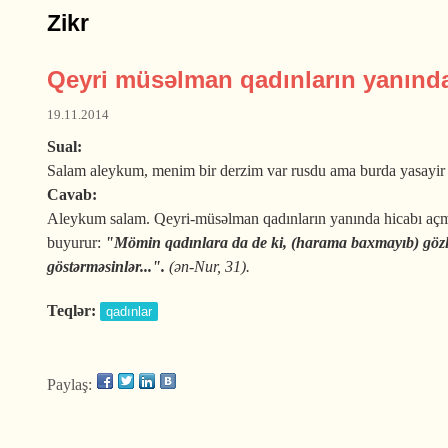
Zikr
Qeyri müsəlman qadınların yanınd
19.11.2014
Sual:
Salam aleykum, menim bir derzim var rusdu ama burda yasayir 
Cavab:
Aleykum salam. Qeyri-müsəlman qadınların yanında hicabı açmaq
buyurur:
"Mömin qadınlara da de ki, (harama baxmayıb) gözləri
göstərməsinlər...".
(ən-Nur, 31).
Teqlər:
qadınlar
Paylaş: