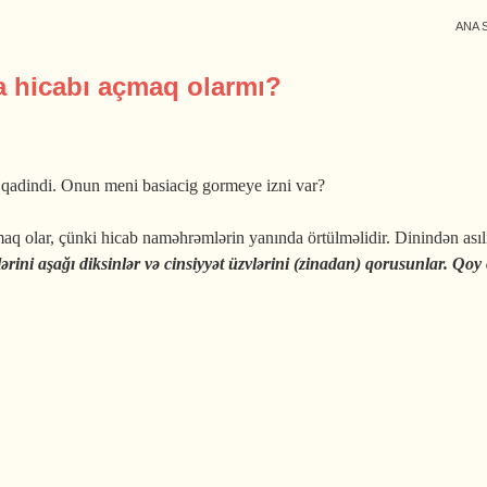
ANA 
a hicabı açmaq olarmı?
qadindi. Onun meni basiacig gormeye izni var?
 olar, çünki hicab naməhrəmlərin yanında örtülməlidir. Dinindən asıl
ni aşağı diksinlər və cinsiyyət üzvlərini (zinadan) qorusunlar. Qoy 