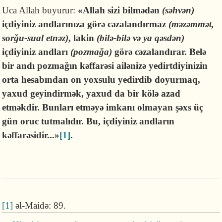
Uca Allah buyurur:
«Allah sizi bilmədən
(səhvən)
içdiyiniz andlarınıza görə cəzalandırmaz
(məzəmmət,
sorğu-sual etnəz)
, lakin
(bilə-bilə və ya qəsdən)
içdiyiniz andları
(pozmağa)
görə cəzalandırar. Belə
bir andı pozmağın kəffarəsi ailənizə yedirtdiyinizin
orta hesabından on yoxsulu yedirdib doyurmaq,
yaxud geyindirmək, yaxud da bir kölə azad
etməkdir. Bunları etməyə imkanı olmayan şəxs üç
gün oruc tutmalıdır. Bu, içdiyiniz andların
kəffarəsidir...»
[1]
.
[1]
əl-Maidə: 89.