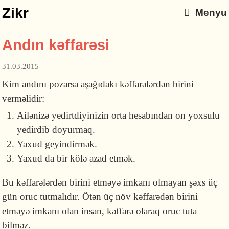
Zikr
Menyu
Andın kəffarəsi
31.03.2015
Kim andını pozarsa aşağıdakı kəffarələrdən birini
verməlidir:
Ailənizə yedirtdiyinizin orta hesabından on yoxsulu
yedirdib doyurmaq.
Yaxud geyindirmək.
Yaxud da bir kölə azad etmək.
Bu kəffarələrdən birini etməyə imkanı olmayan şəxs üç
gün oruc tutmalıdır. Ötən üç növ kəffarədən birini
etməyə imkanı olan insan, kəffarə olaraq oruc tuta
bilməz.