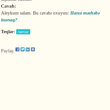
Cavab:
Aleykum salam. Bu cavabı oxuyun:
Hansı məzhəbə
inanaq?
Teqlər:
namaz
Paylaş: