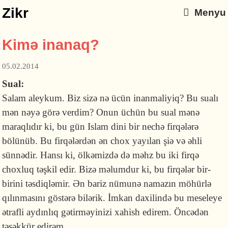
Zikr
Menyu
Kimə inanaq?
05.02.2014
Sual:
Salam aleykum. Biz sizə nə ücün inanmaliyiq? Bu sualı
mən nəyə görə verdim? Onun üchün bu sual mənə
maraqlıdır ki, bu gün Islam dini bir nechə firqələrə
bölünüb. Bu firqələrdən ən chox yayılan şiə və əhli
sünnədir. Hansı ki, ölkəmizdə də məhz bu iki firqə
choxluq təşkil edir. Bizə məlumdur ki, bu firqələr bir-
birini təsdiqləmir. Ən bariz nümunə namazın möhürlə
qılınmasını göstərə bilərik. İmkan daxilində bu meseleye
ətrafli aydınlıq gətirməyinizi xahish edirem. Öncədən
təşəkkür edirəm.