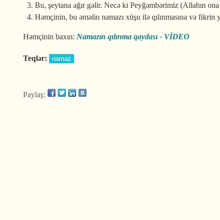
Bu, şeytana ağır gəlir. Necə ki Peyğəmbərimiz (Allahın ona 
Həmçinin, bu əməlin namazı xüşu ilə qılınmasına və fikrin 
Həmçinin baxın:
Namazın qılınma qaydası - VİDEO
Teqlər:
namaz
Paylaş: