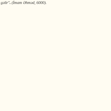
gəlir"
.
(İmam Əhməd, 6000).