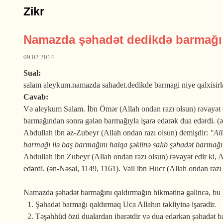
Zikr
Namazda şəhadət dedikdə barmağı n
09.02.2014
Sual:
salam aleykum.namazda sahadet.dedikde barmagi niye qalxisirl
Cavab:
Və aleykum Salam. İbn Ömər (Allah ondan razı olsun) rəvayət edi
barmağından sonra gələn barmağıyla işarə edərək dua edərdi. (ət
Abdullah ibn əz-Zubeyr (Allah ondan razı olsun) demişdir:
"All
barmağı ilə baş barmağını halqa şəklinə salıb şəhadət barmağı 
Abdullah ibn Zubeyr (Allah ondan razı olsun) rəvayət edir ki, All
edərdi. (ən-Nəsai, 1149, 1161). Vail ibn Hucr (Allah ondan razı
Namazda şəhadət barmağını qaldırmağın hikmətinə gəlincə, bu ba
Şəhadət barmağı qaldırmaq Uca Allahın təkliyinə işarədir.
Təşəhhüd özü dualardan ibarətdir və dua edərkən şəhadət b