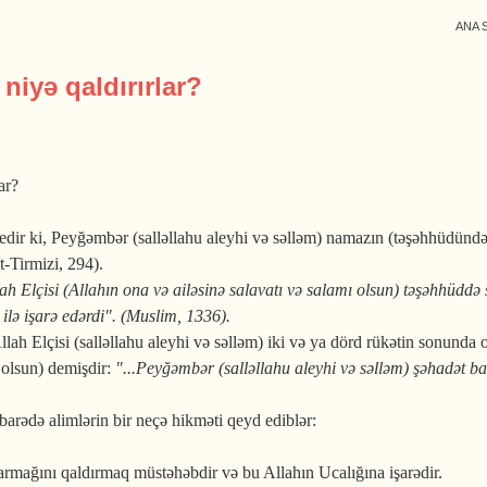
ANA 
iyə qaldırırlar?
ar?
r ki, Peyğəmbər (salləllahu aleyhi və səlləm) namazın (təşəhhüdündə) o
-Tirmizi, 294).
ah Elçisi (Allahın ona və ailəsinə salavatı və salamı olsun) təşəhhüddə 
ilə işarə edərdi". (Muslim, 1336).
ah Elçisi (salləllahu aleyhi və səlləm) iki və ya dörd rükətin sonunda ot
 olsun) demişdir:
"...Peyğəmbər (salləllahu aleyhi və səlləm) şəhadət b
rədə alimlərin bir neçə hikməti qeyd ediblər:
armağını qaldırmaq müstəhəbdir və bu Allahın Ucalığına işarədir.