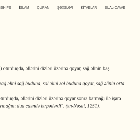
SƏHİFƏ
İSLAM
QURAN
ŞƏXSLƏR
KİTABLAR
SUAL-CAVAB
turduqda, əllərini dizləri üzərinə qoyar, sağ əlinin baş
sağ əlini sağ buduna, sol əlini sol buduna qoyar, sağ əlinin orta
urduqda, əllərini dizləri üzərinə qoyar sonra barmağı ilə işarə
armağını dua edəndə tərpədərdi". (ən-Nəsai, 1251).