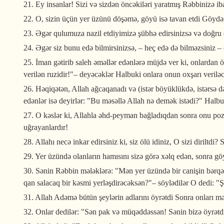
21. Ey insanlar! Sizi və sizdən öncəkiləri yaratmış Rəbbinizə ib
22. O, sizin üçün yer üzünü döşəmə, göyü isə tavan etdi Göydən
23. Əgər qulumuza nazil etdiyimizə şübhə edirsinizsə və doğru d
24. Əgər siz bunu edə bilmirsinizsə, – heç edə də bilməzsiniz –
25. İman gətirib saleh əməllər edənlərə müjdə ver ki, onlardan 
verilən ruzidir!"– deyəcəklər Halbuki onlara onun oxşarı verilə
26. Həqiqətən, Allah ağcaqanadı və (istər böyüklükdə, istərsə d
edənlər isə deyirlər: "Bu məsəllə Allah nə demək istədi?" Halbuk
27. O kəslər ki, Allahla əhd-peyman bağladıqdan sonra onu pozur
uğrayanlardır!
28. Allahı necə inkar edirsiniz ki, siz ölü idiniz, O sizi diriltd
29. Yer üzündə olanların hamısını sizə görə xəlq edən, sonra gö
30. Sənin Rəbbin mələklərə: "Mən yer üzündə bir canişin bərqə
qan salacaq bir kəsmi yerləşdirəcəksən?"– söylədilər O dedi: "Ş
31. Allah Adəmə bütün şeylərin adlarını öyrətdi Sonra onları mə
32. Onlar dedilər: "Sən pak və müqəddəssən! Sənin bizə öyrətd