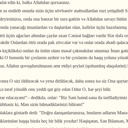
adət edin ki, bəlkə Allahdan qorxasınız.
 su endirib onunla sizin üçün növbənöv məhsullardan ruzi yetişdirdi Siz
eyirsinizsə, onda ona bənzər bir surə gətirin və Allahdan savayı bütün 
 onda yanacağı insanlardan və daşlardan olan, kafirlər üçün hazırlanmış
ötrü üçün ağacları altından çaylar axan Cənnət bağları vardır Hər dəfə o
cəkdir Onlardan ötrü orada pak zövcələr var və onlar orada əbədi qalaca
ə kiçiklikdə) ondan da üstün olanı məsəl çəkməkdən utanmaz İman gətirə
i O bununla bir çoxlarını azdırır və bir çoxlarını da haqq yoluna yönəld
, Allahın qovuşdurulmasını əmr etdiyi şeyləri (qohumluq əlaqələrini) k
i? Sonra O sizi öldürəcək və yenə dirildəcək, daha sonra isə siz Ona qaytar
yə tərəf yönəlib onu yeddi qat göy edən Odur O, hər şeyi bilir.
rar edəcəyəm!"– dedikdə, onlar: "Biz Səni həmd-səna ilə təriflədiyimi
übhəsiz ki, Mən sizin bilmədiklərinizi bilirəm!"
ləklərə göstərib dedi: "Doğru danışanlarsınızsa, bunların adlarını Mənə
iklərindən başqa bizdə heç bir bilik yoxdur! Həqiqətən, Sən Bilənsən,