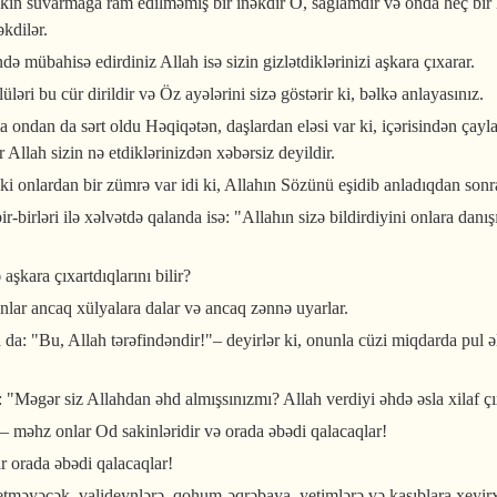
kin suvarmağa ram edilməmiş bir inəkdir O, sağlamdır və onda heç bir l
kdilər.
ə mübahisə edirdiniz Allah isə sizin gizlətdiklərinizi aşkara çıxarar.
ləri bu cür dirildir və Öz ayələrini sizə göstərir ki, bəlkə anlayasınız.
ta ondan da sərt oldu Həqiqətən, daşlardan eləsi var ki, içərisindən çayla
Allah sizin nə etdiklərinizdən xəbərsiz deyildir.
i onlardan bir zümrə var idi ki, Allahın Sözünü eşidib anladıqdan sonra, 
-birləri ilə xəlvətdə qalanda isə: "Allahın sizə bildirdiyini onlara danışı
 aşkara çıxartdıqlarını bilir?
onlar ancaq xülyalara dalar və ancaq zənnə uyarlar.
nra da: "Bu, Allah tərəfindəndir!"– deyirlər ki, onunla cüzi miqdarda pul ə
"Məgər siz Allahdan əhd almışsınızmı? Allah verdiyi əhdə əsla xilaf çı
– məhz onlar Od sakinləridir və orada əbədi qalacaqlar!
ar orada əbədi qalacaqlar!
t etməyəcək, valideynlərə, qohum-əqrəbaya, yetimlərə və kasıblara xeyi