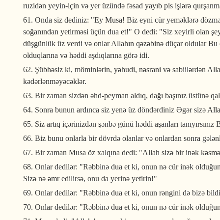
ruzidən yeyin-için və yer üzündə fəsad yayıb pis işlərə qurşanm
61. Onda siz dediniz: "Ey Musa! Biz eyni cür yeməklərə dözmə
soğanından yetirməsi üçün dua et!" O dedi: "Siz xeyirli olan şeyl
düşgünlük üz verdi və onlar Allahın qəzəbinə düçar oldular Bu c
olduqlarına və həddi aşdıqlarına görə idi.
62. Şübhəsiz ki, möminlərin, yəhudi, nəsrani və sabiilərdən All
kədərlənməyəcəklər.
63. Bir zaman sizdən əhd-peyman aldıq, dağı başınız üstünə qal
64. Sonra bunun ardınca siz yenə üz döndərdiniz Əgər sizə Allah
65. Siz artıq içərinizdən şənbə günü həddi aşanları tanıyırsını
66. Biz bunu onlarla bir dövrdə olanlar və onlardan sonra gələnl
67. Bir zaman Musa öz xalqına dedi: "Allah sizə bir inək kəsmə
68. Onlar dedilər: "Rəbbinə dua et ki, onun nə cür inək olduğunu
Sizə nə əmr edilirsə, onu da yerinə yetirin!"
69. Onlar dedilər: "Rəbbinə dua et ki, onun rəngini də bizə bildi
70. Onlar dedilər: "Rəbbinə dua et ki, onun nə cür inək olduğun