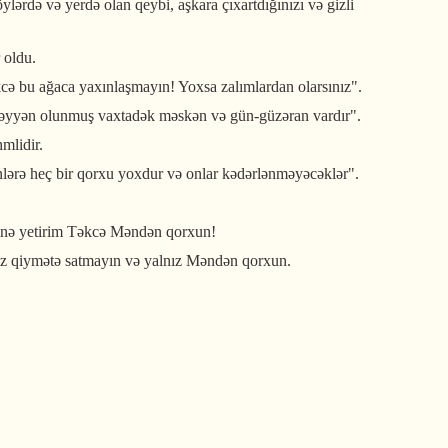
ylərdə və yerdə olan qeybi, aşkara çıxartdığınızı və gizli
 oldu.
kcə bu ağaca yaxınlaşmayın! Yoxsa zalımlardan olarsınız".
n müəyyən olunmuş vaxtadək məskən və gün-güzəran vardır".
mlidir.
nlərə heç bir qorxu yoxdur və onlar kədərlənməyəcəklər".
erinə yetirim Təkcə Məndən qorxun!
ucuz qiymətə satmayın və yalnız Məndən qorxun.