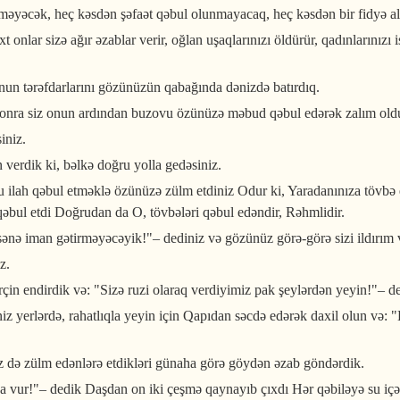
lməyəcək, heç kəsdən şəfaət qəbul olunmayacaq, heç kəsdən bir fidyə 
t onlar sizə ağır əzablar verir, oğlan uşaqlarınızı öldürür, qadınlarınız
ronun tərəfdarlarını gözünüzün qabağında dənizdə batırdıq.
onra siz onun ardından buzovu özünüzə məbud qəbul edərək zalım old
iniz.
verdik ki, bəlkə doğru yolla gedəsiniz.
h qəbul etməklə özünüzə zülm etdiniz Odur ki, Yaradanınıza tövbə ed
 qəbul etdi Doğrudan da O, tövbələri qəbul edəndir, Rəhmlidir.
ənə iman gətirməyəcəyik!"– dediniz və gözünüz görə-görə sizi ildırım 
z.
rçin endirdik və: "Sizə ruzi olaraq verdiyimiz pak şeylərdən yeyin!"– de
z yerlərdə, rahatlıqla yeyin için Qapıdan səcdə edərək daxil olun və: "B
Biz də zülm edənlərə etdikləri günaha görə göydən əzab göndərdik.
 vur!"– dedik Daşdan on iki çeşmə qaynayıb çıxdı Hər qəbiləyə su içəc