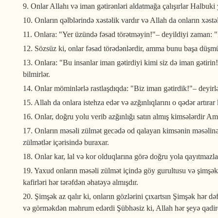
9. Onlar Allahı və iman gətirənləri aldatmağa çalışırlar Halbuki 
10. Onların qəlblərində xəstəlik vardır və Allah da onların xəstəl
11. Onlara: "Yer üzündə fəsad törətməyin!"– deyildiyi zaman: "B
12. Sözsüz ki, onlar fəsad törədənlərdir, amma bunu başa düşmü
13. Onlara: "Bu insanlar iman gətirdiyi kimi siz də iman gətirin
bilmirlər.
14. Onlar möminlərlə rastlaşdıqda: "Biz iman gətirdik!"– deyirlər
15. Allah da onlara istehza edər və azğınlıqlarını o qədər artırar 
16. Onlar, doğru yolu verib azğınlığı satın almış kimsələrdir Am
17. Onların məsəli zülmət gecədə od qalayan kimsənin məsəlinə b
zülmətlər içərisində buraxar.
18. Onlar kar, lal və kor olduqlarına görə doğru yola qayıtmazla
19. Yaxud onların məsəli zülmət içində göy gurultusu və şimşəkl
kafirləri hər tərəfdən əhatəyə almışdır.
20. Şimşək az qalır ki, onların gözlərini çıxartsın Şimşək hər d
və görməkdən məhrum edərdi Şübhəsiz ki, Allah hər şeyə qadird