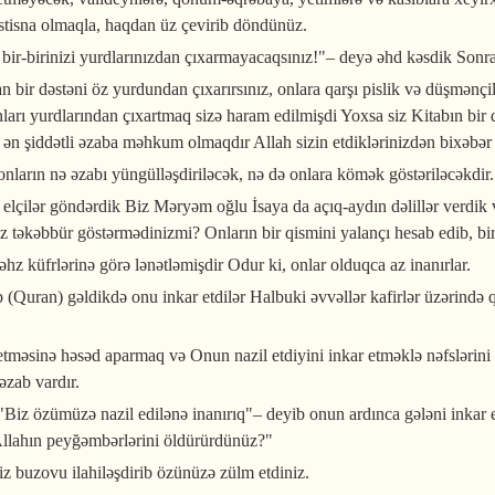
istisna olmaqla, haqdan üz çevirib döndünüz.
 bir-birinizi yurdlarınızdan çıxarmayacaqsınız!"– deyə əhd kəsdik Sonra
an bir dəstəni öz yurdundan çıxarırsınız, onlara qarşı pislik və düşmənçi
onları yurdlarından çıxartmaq sizə haram edilmişdi Yoxsa siz Kitabın bir
n şiddətli əzaba məhkum olmaqdır Allah sizin etdiklərinizdən bixəbər 
 onların nə əzabı yüngülləşdiriləcək, nə də onlara kömək göstəriləcəkdir.
 elçilər göndərdik Biz Məryəm oğlu İsaya da açıq-aydın dəlillər verdik
siz təkəbbür göstərmədinizmi? Onların bir qismini yalançı hesab edib, b
əhz küfrlərinə görə lənətləmişdir Odur ki, onlar olduqca az inanırlar.
b (Quran) gəldikdə onu inkar etdilər Halbuki əvvəllər kafirlər üzərində 
tməsinə həsəd aparmaq və Onun nazil etdiyini inkar etməklə nəfslərini s
 əzab vardır.
: "Biz özümüzə nazil edilənə inanırıq"– deyib onun ardınca gələni inkar 
 Allahın peyğəmbərlərini öldürürdünüz?"
iz buzovu ilahiləşdirib özünüzə zülm etdiniz.