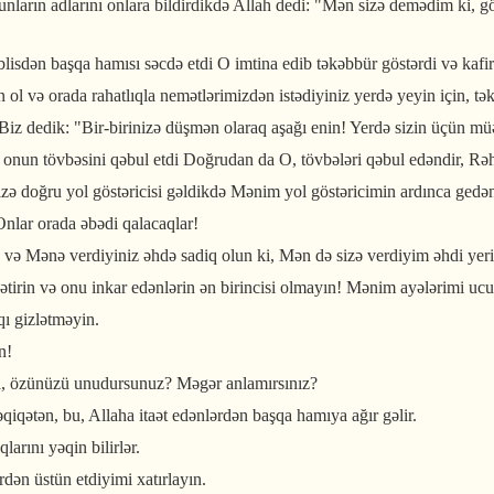
unların adlarını onlara bildirdikdə Allah dedi: "Mən sizə demədim ki, gö
isdən başqa hamısı səcdə etdi O imtina edib təkəbbür göstərdi və kafir
ol və orada rahatlıqla nemətlərimizdən istədiyiniz yerdə yeyin için, tə
tdı Biz dedik: "Bir-birinizə düşmən olaraq aşağı enin! Yerdə sizin üçü
nun tövbəsini qəbul etdi Doğrudan da O, tövbələri qəbul edəndir, Rəh
zə doğru yol göstəricisi gəldikdə Mənim yol göstəricimin ardınca gedə
 Onlar orada əbədi qalacaqlar!
lın və Mənə verdiyiniz əhdə sadiq olun ki, Mən də sizə verdiyim əhdi y
 gətirin və onu inkar edənlərin ən birincisi olmayın! Mənim ayələrimi 
ı gizlətməyin.
n!
lda, özünüzü unudursunuz? Məgər anlamırsınız?
qətən, bu, Allaha itaət edənlərdən başqa hamıya ağır gəlir.
arını yəqin bilirlər.
rdən üstün etdiyimi xatırlayın.