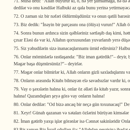
71. Musa dedi: "Allah buyurur ki, o, nə yer şumlamağa, nə də ə
dedilər və onu kəsdilər Halbuki az qala bunu yerinə yetirməyəcə
72. O zaman siz bir nəfəri öldürmüşdünüz və onun qatili barəsind
73. Biz dedik: "İnəyin bir parçasını ona (ölüyə) vurun!" Allah ölü
74. Sonra bunun ardınca sizin qəlbləriniz sərtləşib daş kimi, hət
çıxar Eləsi də var ki, Allahın qorxusundan yuvarlanıb yerə düşər 
75. Siz yəhudilərin sizə inanacaqlarınamı ümid edirsiniz? Halbuk
76. Onlar möminlərlə rastlaşanda: "Biz iman gətirdik!"– deyir, bir
Məgər başa düşmürsünüz?"– deyirlər.
77. Məgər onlar bilmirlər ki, Allah onların gizli saxladıqlarını və
78. Onların arasında Kitabı bilməyən elə savadsızlar vardır ki, 
79. Vay o şəxslərin halına ki, onlar öz əlləri ilə kitab yazır, so
halına! Qazandıqları şeyə görə vay onların halına!
80. Onlar dedilər: "Od bizə ancaq bir neçə gün toxunacaq!" De: 
81. Xeyr! Günah qazanan və xətaları özlərini bürüyən kimsələr 
82. İman gətirib yaxşı işlər görənlər isə Cənnət sakinləridir Onl
83.Bir zaman Biz İsrail oğulları ilə: "Allahdan qeyrisinə ibadə