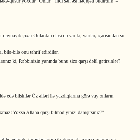
əkə-qüsur yoxdur" Onlar: "İndi sən əsl həqiqəti bildirdin!"–
r qaynayıb çıxar Onlardan eləsi də var ki, yarılar, içərisindən su
bilə-bilə onu təhrif edirdilər.
rsınız ki, Rəbbinizin yanında bunu sizə qarşı dəlil gətirsinlər?
ldə edə bilsinlər Öz əlləri ilə yazdıqlarına görə vay onların
xmaz! Yoxsa Allaha qarşı bilmədiyinizi danışırsınız?"
rxahlıq edəcək, insanlara xoş söz deyəcək, namaz qılacaq və