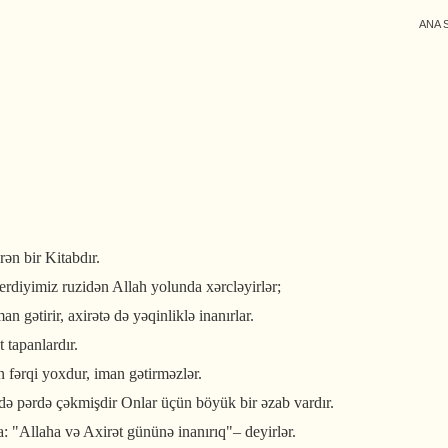
ANA 
ən bir Kitabdır.
verdiyimiz ruzidən Allah yolunda xərcləyirlər;
n gətirir, axirətə də yəqinliklə inanırlar.
 tapanlardır.
n fərqi yoxdur, iman gətirməzlər.
ə də pərdə çəkmişdir Onlar üçün böyük bir əzab vardır.
a: "Allaha və Axirət gününə inanırıq"– deyirlər.