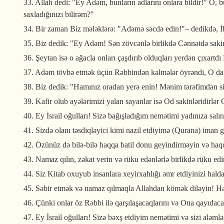
33. Allah dedi: "Ey Adəm, bunların adlarını onlara bildir!" O, b
saxladığınızı bilirəm?"
34. Bir zaman Biz mələklərə: "Adəmə səcdə edin!"– dedikdə, İbl
35. Biz dedik: "Ey Adəm! Sən zövcənlə birlikdə Cənnətdə sakin 
36. Şeytan isə o ağacla onları çaşdırıb olduqları yerdən çıxar
37. Adəm tövbə etmək üçün Rəbbindən kəlmələr öyrəndi, O da o
38. Biz dedik: "Hamınız oradan yerə enin! Mənim tərəfimdən si
39. Kafir olub ayələrimizi yalan sayanlar isə Od sakinləridirlər
40. Ey İsrail oğulları! Sizə bağışladığım nemətimi yadınıza sa
41. Sizdə olanı təsdiqləyici kimi nazil etdiyimə (Qurana) iman
42. Özünüz də bilə-bilə haqqa batil donu geyindirməyin və haqq
43. Namaz qılın, zəkat verin və rüku edənlərlə birlikdə rüku edi
44. Siz Kitab oxuyub insanlara xeyirxahlığı əmr etdiyinizi ha
45. Səbir etmək və namaz qılmaqla Allahdan kömək diləyin! Həqi
46. Çünki onlar öz Rəbbi ilə qarşılaşacaqlarını və Ona qayıdacaql
47. Ey İsrail oğulları! Sizə bəxş etdiyim nemətimi və sizi aləmlə