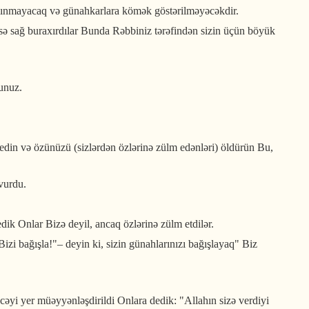
alınmayacaq və günahkarlara kömək göstərilməyəcəkdir.
ı isə sağ buraxırdılar Bunda Rəbbiniz tərəfindən sizin üçün böyük
unuz.
in və özünüzü (sizlərdən özlərinə zülm edənləri) öldürün Bu,
vurdu.
dik Onlar Bizə deyil, ancaq özlərinə zülm etdilər.
izi bağışla!"– deyin ki, sizin günahlarınızı bağışlayaq" Biz
əyi yer müəyyənləşdirildi Onlara dedik: "Allahın sizə verdiyi