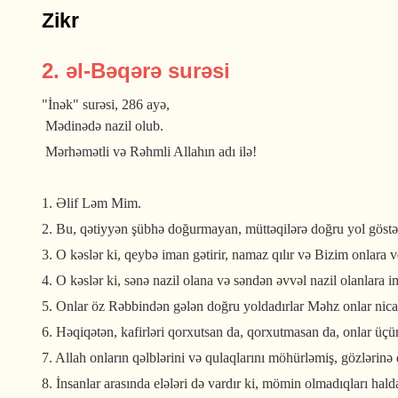
Zikr
2. əl-Bəqərə surəsi
"İnək" surəsi, 286 ayə,
Mədinədə nazil olub.
Mərhəmətli və Rəhmli Allahın adı ilə!
1. Əlif Ləm Mim.
2. Bu, qətiyyən şübhə doğurmayan, müttəqilərə doğru yol göstər
3. O kəslər ki, qeybə iman gətirir, namaz qılır və Bizim onlara 
4. O kəslər ki, sənə nazil olana və səndən əvvəl nazil olanlara ima
5. Onlar öz Rəbbindən gələn doğru yoldadırlar Məhz onlar nicat
6. Həqiqətən, kafirləri qorxutsan da, qorxutmasan da, onlar üçü
7. Allah onların qəlblərini və qulaqlarını möhürləmiş, gözlərin
8. İnsanlar arasında elələri də vardır ki, mömin olmadıqları hald