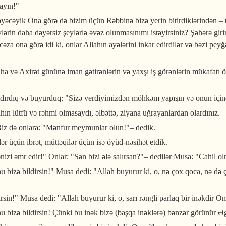
ayın!"
yəcəyik Ona görə də bizim üçün Rəbbinə bizə yerin bitirdiklərindən – 
ərin daha dəyərsiz şeylərlə əvəz olunmasınımı istəyirsiniz? Şəhərə girin!
əza ona görə idi ki, onlar Allahın ayələrini inkar edirdilər və bəzi pey
aha və Axirət gününə iman gətirənlərin və yaxşı iş görənlərin mükafatı
dırdıq və buyurduq: "Sizə verdiyimizdən möhkəm yapışın və onun içində
ın lütfü və rəhmi olmasaydı, əlbəttə, ziyana uğrayanlardan olardınız.
z Biz də onlara: "Mənfur meymunlar olun!"– dedik.
ər üçün ibrət, müttəqilər üçün isə öyüd-nəsihət etdik.
nizi əmr edir!" Onlar: "Sən bizi ələ salırsan?"– dedilər Musa: "Cahil o
 bizə bildirsin!" Musa dedi: "Allah buyurur ki, o, nə çox qoca, nə də ço
rsin!" Musa dedi: "Allah buyurur ki, o, sarı rəngli parlaq bir inəkdir On
u bizə bildirsin! Çünki bu inək bizə (başqa inəklərə) bənzər görünür Əgə