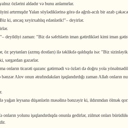
yalnız özlərini aldadır və bunu anlamırlar.
iyini artırmışdır Yalan söylədiklərinə görə də ağrılı-acılı bir əzab çəkəcə
iz ki, ancaq xeyirxahlıq edənlərik!"– deyirlər.
rlər.
!"– deyildiyi zaman: "Biz də səfehlərin iman gətirdikləri kimi iman gətir
, öz şeytanları (azmış dostları) ilə təklikdə qaldıqda isə: "Biz sizinləyi
ki, sərgərdan gəzərlər.
ma onların ticarəti qazanc gətirmədi və özləri də doğru yola yönəlmədil
ənzər Alov onun ətrafındakıları işıqlandırdığı zaman Allah onların nur
r.
ə yağan leysana düşənlərin məsəlinə bənzəyir ki, ildırımdan ölmək qorxu
əfə onların yolunu işıqlandırdıqda onunla gedirlər, zülmət onları bürüdü
ir.