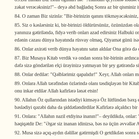
zəkat verəcəksiniz!"– deyə əhd bağladıq Sonra az bir qisminiz 
84. O zaman Biz sizinlə: "Bir-birinizin qanını tökməyəcəksiniz,
85. Siz o kəslərsiniz ki, bir-birinizi öldürürsünüz, özünüzdən ol
yanınıza gətiriləndə, fidyə verib onları azad edirsiniz Halbuki 
edənin cəzası dünya həyatında rüsvay olmaq, Qiyamət günü isə ə
86. Onlar axirəti verib dünya həyatını satın aldılar Ona görə də
87. Biz Musaya Kitab verdik və ondan sonra bir-birinin ardınca
dəfə sizə göndərilən elçi ürəyinizə yatmayan bir şey gətirəndə 
88. Onlar dedilər: "Qəlblərimiz qapalıdır!" Xeyr, Allah onları m
89. Onlara Allah tərəfindən özlərində olanı təsdiqləyən bir Kita
onu inkar etdilər Allah kafirlərə lənət etsin!
90. Allahın Öz qullarından istədiyi kimsəyə Öz lütfündən bəxş e
bəslədiyi qəzəbi daha da şiddətləndirdilər Kafirlərə alçaldıcı bir
91. Onlara: "Allahın nazil etdiyinə inanın!"– deyildikdə, onlar
həqiqətdir De: "Əgər siz inanan idinizsə, bəs nə üçün əvvəllər
92. Musa sizə açıq-aydın dəlillər gətirmişdi O getdikdən sonra s