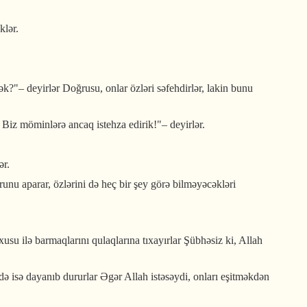
klər.
ək?"– deyirlər Doğrusu, onlar özləri səfehdirlər, lakin bunu
k Biz möminlərə ancaq istehza edirik!"– deyirlər.
ər.
unu aparar, özlərini də heç bir şey görə bilməyəcəkləri
su ilə barmaqlarını qulaqlarına tıxayırlar Şübhəsiz ki, Allah
kdə isə dayanıb dururlar Əgər Allah istəsəydi, onları eşitməkdən