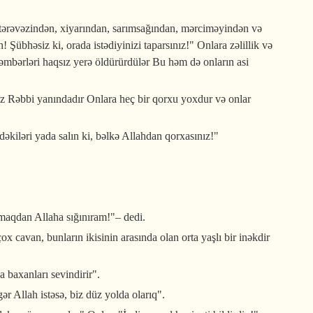
tərəvəzindən, xiyarından, sarımsağından, mərciməyindən və
 Şübhəsiz ki, orada istədiyinizi taparsınız!" Onlara zəlillik və
ğəmbərləri haqsız yerə öldürürdülər Bu həm də onların asi
 öz Rəbbi yanındadır Onlara heç bir qorxu yoxdur və onlar
kiləri yada salın ki, bəlkə Allahdan qorxasınız!"
lmaqdan Allaha sığınıram!"– dedi.
x cavan, bunların ikisinin arasında olan orta yaşlı bir inəkdir
a baxanları sevindirir".
r Allah istəsə, biz düz yolda olarıq".