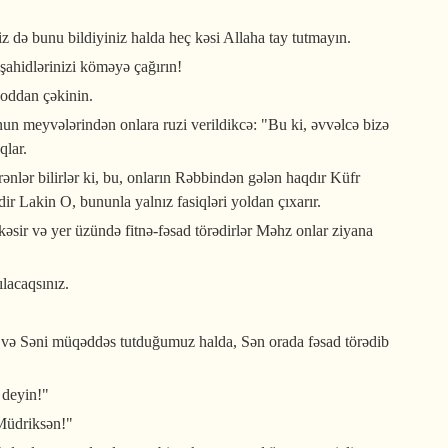
 də bunu bildiyiniz halda heç kəsi Allaha tay tutmayın.
şahidlərinizi köməyə çağırın!
 oddan çəkinin.
nun meyvələrindən onlara ruzi verildikcə: "Bu ki, əvvəlcə bizə
qlar.
nlər bilirlər ki, bu, onların Rəbbindən gələn haqdır Küfr
ir Lakin O, bununla yalnız fasiqləri yoldan çıxarır.
əsir və yer üzündə fitnə-fəsad törədirlər Məhz onlar ziyana
ılacaqsınız.
z və Səni müqəddəs tutduğumuz halda, Sən orada fəsad törədib
 deyin!"
 Müdriksən!"