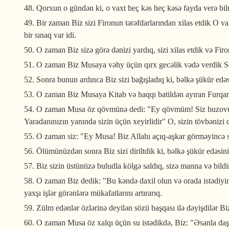
48. Qorxun o gündən ki, o vaxt heç kəs heç kəsə fayda verə bi
49. Bir zaman Biz sizi Fironun tərəfdarlarından xilas etdik O vax
bir sınaq var idi.
50. O zaman Biz sizə görə dənizi yardıq, sizi xilas etdik və Fi
51. O zaman Biz Musaya vəhy üçün qırx gecəlik vədə verdik S
52. Sonra bunun ardınca Biz sizi bağışladıq ki, bəlkə şükür edəs
53. O zaman Biz Musaya Kitab və haqqı batildən ayıran Furqan 
54. O zaman Musa öz qövmünə dedi: "Ey qövmüm! Siz buzovu ila
Yaradanınızın yanında sizin üçün xeyirlidir" O, sizin tövbənizi
55. O zaman siz: "Ey Musa! Biz Allahı açıq-aşkar görməyincə s
56. Ölümünüzdən sonra Biz sizi diriltdik ki, bəlkə şükür edəsini
57. Biz sizin üstünüzə buludla kölgə saldıq, sizə manna və bildi
58. O zaman Biz dedik: "Bu kəndə daxil olun və orada istədiyini
yaxşı işlər görənlərə mükafatlarını artırarıq.
59. Zülm edənlər özlərinə deyilən sözü başqası ilə dəyişdilər 
60. O zaman Musa öz xalqı üçün su istədikdə, Biz: "Əsanla daşa