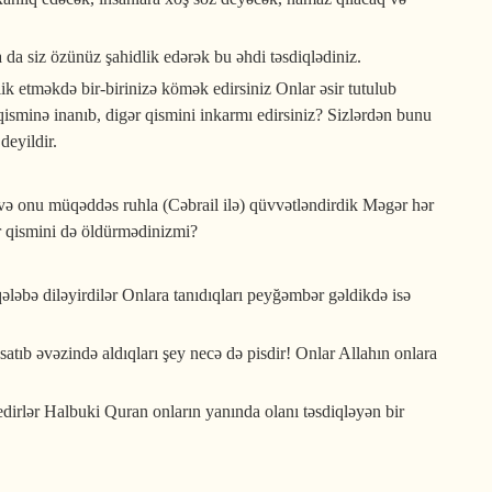
 da siz özünüz şahidlik edərək bu əhdi təsdiqlədiniz.
lik etməkdə bir-birinizə kömək edirsiniz Onlar əsir tutulub
 qisminə inanıb, digər qismini inkarmı edirsiniz? Sizlərdən bunu
deyildir.
 və onu müqəddəs ruhla (Cəbrail ilə) qüvvətləndirdik Məgər hər
ir qismini də öldürmədinizmi?
qələbə diləyirdilər Onlara tanıdıqları peyğəmbər gəldikdə isə
atıb əvəzində aldıqları şey necə də pisdir! Onlar Allahın onlara
edirlər Halbuki Quran onların yanında olanı təsdiqləyən bir