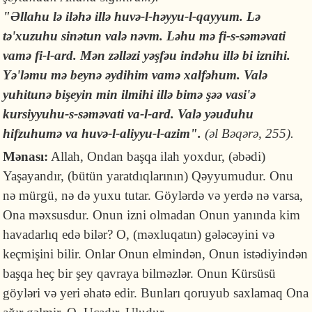
"Əllahu lə iləhə illə huvə-l-həyyu-l-qayyum. Lə
tə'xuzuhu sinətun valə nəvm. Ləhu mə fi-s-səməvati
vamə fi-l-ard. Mən zəlləzi yəşfəu indəhu illə bi iznihi.
Yə'ləmu mə beynə əydihim vamə xalfəhum. Valə
yuhitunə bişeyin min ilmihi illə bimə şəə vasi'ə
kursiyyuhu-s-səməvati va-l-ard. Valə yəuduhu
hifzuhumə va huvə-l-aliyyu-l-azim".
(əl Bəqərə, 255).
Mənası:
Allah, Ondan başqa ilah yoxdur, (əbədi)
Yaşayandır, (bütün yaratdıqlarının) Qəyyumudur. Onu
nə mürgü, nə də yuxu tutar. Göylərdə və yerdə nə varsa,
Ona məxsusdur. Onun izni olmadan Onun yanında kim
havadarlıq edə bilər? O, (məxluqatın) gələcəyini və
keçmişini bilir. Onlar Onun elmindən, Onun istədiyindən
başqa heç bir şey qavraya bilməzlər. Onun Kürsüsü
göyləri və yeri əhatə edir. Bunları qoruyub saxlamaq Ona