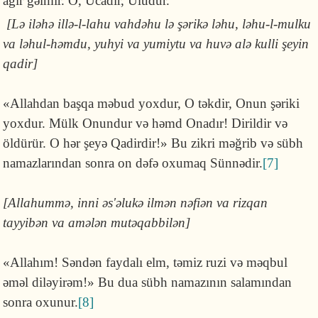
ağır gəlmir. O, Ucadır, Uludur.
[Lə iləhə illə-l-lahu vahdəhu lə şərikə ləhu, ləhu-l-mulku
va ləhul-həmdu, yuhyi va yumiytu va huvə alə kulli şeyin
qadir]
«Allahdan başqa məbud yox­dur, O tək­dir, Onun şəri­ki
yoxdur. Mülk Onundur və həmd Ona­dır! Dirildir və
öldürür. O hər şeyə Qadir­dir!» Bu zikri məğrib və sübh
namazla­rın­dan sonra on dəfə oxumaq Sünnədir.
[7]
[Allahummə, inni əs'əlukə ilmən nəfiən va rizqan
tayyibən va amələn mu­təqab­bilən]
«Allahım! Səndən faydalı elm, təmiz ruzi və məqbul
əməl diləyirəm!» Bu dua sübh na­mazının salamından
sonra oxunur.
[8]