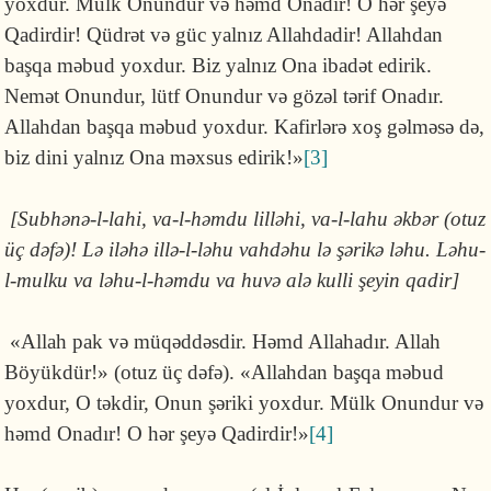
yoxdur. Mülk Onundur və həmd Onadır! O hər şeyə
Qadirdir! Qüdrət və güc yalnız Allahdadir! Allahdan
başqa mə­bud yoxdur. Biz yalnız Ona ibadət edirik.
Nemət Onun­dur, lütf Onundur və gözəl tərif Onadır.
Allahdan başqa məbud yoxdur. Kafirlərə xoş gəlməsə də,
biz dini yalnız Ona məxsus edi­rik!»
[3]
[Subhənə-l-lahi, va-l-həmdu lilləhi, va-l-­lahu əkbər (otuz
üç dəfə)! Lə iləhə illə-l-­ləhu vahdəhu lə şərikə ləhu. Ləhu-
l-mulku va ləhu-l-həmdu va huvə alə kulli şeyin qa­dir]
«Allah pak və müqəddəsdir. Həmd Allahadır. Allah
Böyükdür!» (otuz üç dəfə). «Allahdan başqa məbud
yox­dur, O təkdir, Onun şəri­ki yoxdur. Mülk Onundur və
həmd Ona­dır! O hər şeyə Qadirdir!»
[4]