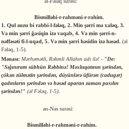
əl-Fələq surəsi:
Bismilləhi-r-rahməni-r-rahim.
1. Qul əuzu bi rabbi-l-fələq, 2. Min şərri mə xaləq, 3.
Və min şərri ğasiqin izə vaqab, 4. Və min şərri-n-
nəffəsəti fi-l-uqad, 5. Və min şərri həsidin izə həsəd.
(əl
Fələq, 1-5).
Mənası:
Mərhəmətli, Rəhmli Allahın adı ilə! -
"De:
"Sığınıram sübhün Rəbbinə! Məxluqatının şərindən,
çökən zülmətin şərindən, düyünlərə üfürən (cadugər)
qadınların şərindən və həsəd aparan zaman paxılın
şərindən!"
(əl Fələq, 1-5).
ən-Nəs surəsi:
Bismilləhi-r-rahməni-r-rahim.