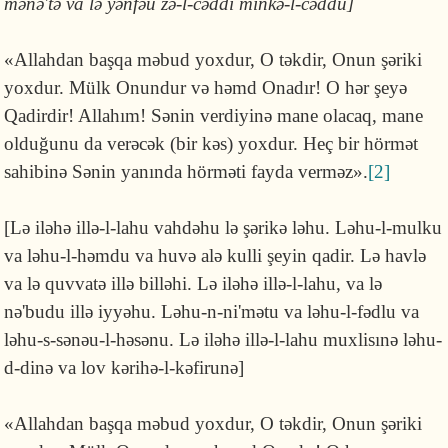
mənə'tə va lə yənfəu zə-l-cəddi minkə-l-cəddu]
«Allahdan başqa məbud yoxdur, O tək­dir, Onun şəri­ki
yoxdur. Mülk Onundur və həmd Onadır! O hər şeyə
Qadirdir! Allahım! Sənin verdiyinə mane olacaq, mane
olduğunu da verəcək (bir kəs) yoxdur. Heç bir hörmət
sahibinə Sənin yanında hör­məti fayda ver­məz».
[2]
[Lə iləhə illə-l-lahu vahdəhu lə şərikə ləhu. Ləhu-l-mulku
va ləhu-l-həmdu va huvə alə kulli şeyin qadir. Lə havlə
va lə quvvatə illə billəhi. Lə iləhə illə-l-lahu, va lə
nə'budu illə iyyəhu. Ləhu-n-ni'mətu va lə­hu-l-fədlu va
ləhu-s-sənəu-l-həsənu. Lə iləhə illə-l-lahu muxlisınə ləhu-
d-dinə va lov kəri­hə-l-kəfirunə]
«Allahdan başqa məbud yoxdur, O tək­dir, Onun şəri­ki