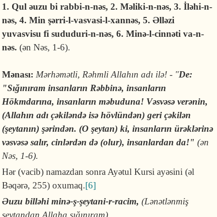
1. Qul əuzu bi rabbi-n-nəs, 2. Məliki-n-nəs, 3. İləhi-n-
nəs, 4. Min şərri-l-vasvasi-l-xannəs, 5. Əlləzi
yuvasvisu fi sududuri-n-nəs, 6. Minə-l-cinnəti va-n-
nəs.
(ən Nəs, 1-6).
Mənası:
Mərhəmətli, Rəhmli Allahın adı ilə! - "
De:
"Sığınıram insanların Rəbbinə, insanların
Hökmdarına, insanların məbuduna! Vəsvəsə verənin,
(Allahın adı çəkiləndə isə hövlündən) geri çəkilən
(şeytanın) şərindən. (O şeytan) ki, insanların ürəklərinə
vəsvəsə salır, cinlərdən də (olur), insanlardan da!"
(ən
Nəs, 1-6).
Hər (vacib) namazdan sonra Ayətul Kursi ayəsi­ni (əl
Bəqərə, 255) oxumaq.
[6]
Əuzu billəhi minə-ş-şeytani-r-racim,
(Lənətlənmiş
şeytandan Allaha sığınıram).