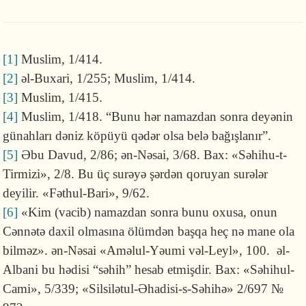
[1]
Muslim, 1/414.
[2]
əl-Buxari, 1/255; Muslim, 1/414.
[3]
Muslim, 1/415.
[4]
Muslim, 1/418. “Bunu hər namazdan sonra deyənin
günahları dəniz köpüyü qədər olsa belə bağışlanır”.
[5]
Əbu Davud, 2/86; ən-Nəsai, 3/68. Bax: «Səhihu-t-
Tirmizi», 2/8. Bu üç surəyə şərdən qoruyan surələr
deyilir. «Fəthul-Bari», 9/62.
[6]
«Kim (vacib) namazdan sonra bunu oxusa, onun
Cənnətə daxil olmasına ölümdən başqa heç nə mane ola
bilməz». ən-Nəsai «Aməlul-Yəumi vəl-Leyl», 100. əl-
Albani bu hədisi “səhih” hesab etmişdir. Bax: «Səhihul-
Cami», 5/339; «Sil­si­lətul-Əhadisi-s-Səhihə» 2/697 №