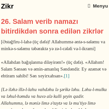
Zikr
Menyu
26. Salam verib namazı
bitirdikdən sonra edilən zikrlər
[Əstəğfiru-l-lahə (üç dəfə)! Allahummə ən­tə-s-sələmu va
minkə-s-sələmu təbəraktə yə zə-l-cələli va-l-ikrami]
«Allahdan bağışlanma diləyirəm!» (üç dəfə). «Allahım!
Salam Sənsən və əmin-aman­lıq Səndəndir. Ey əzəmət və
ehtiram sahibi! Sən xeyirxahsan».
[1]
[Lə iləhə illə-l-lahu vahdəhu lə şərikə ləhu. Ləhu-l-mulku
va ləhul-həmdu va huvə alə kulli şeyin qadir.
Allahummə, lə məniə limə ə'taytə va lə mu'tiyə limə