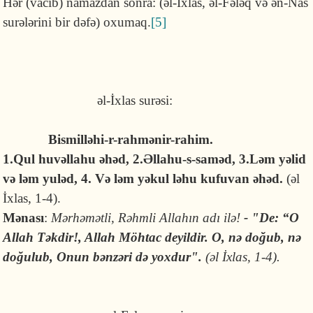
Hər (vacib) namazdan sonra: (əl-İxlas, əl-Fələq və ən-Nas
surələrini bir dəfə) oxumaq.
[5]
əl-İxlas surəsi:
Bismilləhi-r-rahmənir-rahim.
1.Qul huvəllahu əhəd, 2.Əllahu-s-saməd, 3.Ləm yəlid
və ləm yuləd, 4. Və ləm yəkul ləhu kufuvan əhəd.
(əl
İxlas, 1-4).
Mənası
:
Mərhəmətli, Rəhmli Allahın adı ilə!
- "De: “O
Allah Təkdir!, Allah Möhtac deyildir. O, nə doğub, nə
doğulub, Onun bənzəri də yoxdur".
(əl İxlas, 1-4).