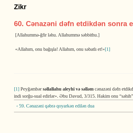
Zikr
60. Cənazəni dəfn etdikdən sonra 
[Allahummə-ğfir ləhu. Allahummə səbbithu.]
«Allahım, onu bağışla! Allahım, onu sə­batlı et!»
[1]
[1]
Peyğəmbər
səllallahu aleyhi və səlləm
cənazəni dəfn etdikd
indi sorğu-sual edirlər». Əbu Davud, 3/315. Hakim onu “səhih” 
‹ 59. Cənazəni qəbrə qoyarkən edilən dua