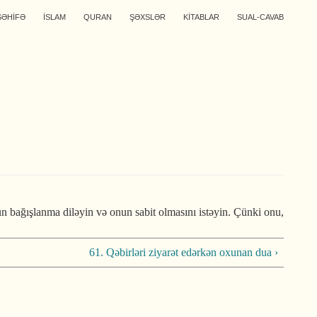
SƏHİFƏ
İSLAM
QURAN
ŞƏXSLƏR
KİTABLAR
SUAL-CAVAB
 bağışlanma diləyin və onun sabit olmasını istə­yin. Çünki onu,
61. Qəbirləri ziyarət edərkən oxunan dua ›