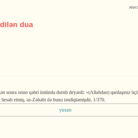
ANA 
edilən dua
ən sonra onun qəbri üstündə durub deyərdi: «(Allahdan) qarda­şınız üçün
hesab etmiş, əz-Zəhəbi də bunu təsdiqlə­mişdir, 1/370.
yuxarı