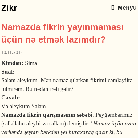
Zikr
Menyu
Namazda fikrin yayınmaması
üçün nə etmək lazımdır?
10.11.2014
Kimdən:
Sima
Sual:
Salam aleykum. Mən namaz qılarkən fikrimi cəmləşdirə
bilmirəm. Bu nədən irəli gəlir?
Cavab:
Və aleykum Salam.
Namazda fikrin qarışmasının səbəbi.
Pey­ğəmbərimiz
(salləllahu aleyhi va səlləm) demişdir:
"Namaz üçün azan
ve­ri­ləndə şeytan bərkdən yel buraxaraq qaçır ki, bu