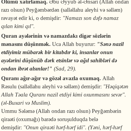
Ölümü xatırlamaq.
Əbu Əyyub əl-Ənsari (Allah ondan
razı olsun) Peyğəmbərdən (salləllahu aleyhi və səlləm)
rəvayət edir ki, o demişdir:
"Namazı son dəfə namaz
qılan kimi qıl".
Quran ayələrinin və namazdakı digər sözlərin
mənasını düşünmək.
Uca Allah buyurur:
"
Sənə nazil
etdiyimiz mübarək bir kitabdır ki, insanlar onun
ayələrini düşünüb dərk etsinlər və ağıl sahibləri də
ondan ibrət alsınlar!"
(Sad, 29).
Quranı ağır-ağır və gözəl avazla oxumaq.
Allah
Rəsulu (salləllahu aleyhi və səlləm) demişdir:
"Həqiqətən
Allah Təala Quranı nazil etdiyi kimi oxunmasını sevər".
(əl-Buxari və Muslim).
Ummu Sələmə (Allah ondan razı olsun) Peyğəmbərin
qiraəti (oxumağı) barədə soruşulduqda belə
demişdir:
"Onun qiraəti hərf-hərf idi". (Yəni, hərf-hərf