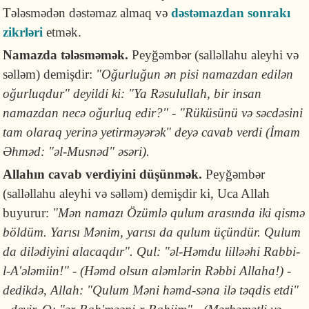
Tələsmədən dəstəmaz almaq və
dəstəmazdan sonrakı
zikrləri
etmək.
Namazda tələsməmək.
Peyğəmbər (salləllahu aleyhi və
səlləm) demişdir:
"Oğurluğun ən pisi namazdan edilən
oğurluqdur" deyildi ki: "Ya Rəsulullah, bir insan
namazdan necə oğurluq edir?" - "Rüküsünü və səcdəsini
tam olaraq yerinə yetirməyərək" deyə cavab verdi (İmam
Əhməd: "əl-Musnəd" əsəri).
Allahın cavab verdiyini düşünmək.
Peyğəmbər
(salləllahu aleyhi və səlləm) demişdir ki, Uca Allah
buyurur:
"Mən namazı Özümlə qulum arasında iki qismə
böldüm. Yarısı Mənim, yarısı da qulum üçündür. Qulum
da dilədiyini alacaqdır". Qul: "əl-Həmdu lilləəhi Rabbi-
l-A'ələmiin!" - (Həmd olsun aləmlərin Rəbbi Allaha!) -
dedikdə, Allah: "Qulum Məni həmd-səna ilə təqdis etdi"