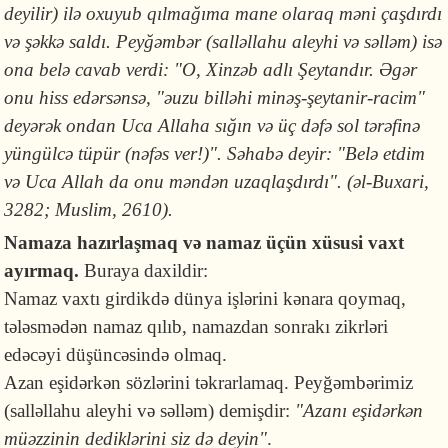
deyilir) ilə oxuyub qılmağıma mane olaraq məni çaşdırdı
və şəkkə saldı. Peyğəmbər (salləllahu aleyhi və səlləm) isə
ona belə cavab verdi: "O, Xinzəb adlı Şeytandır. Əgər
onu hiss edərsənsə, "əuzu billəhi minəş-şeytanir-racim"
deyərək ondan Uca Allaha sığın və üç dəfə sol tərəfinə
yüngülcə tüpür (nəfəs ver!)". Səhabə deyir: "Belə etdim
və Uca Allah da onu məndən uzaqlaşdırdı". (əl-Buxari,
3282; Muslim, 2610).
Namaza hazırlaşmaq və namaz üçün xüsusi vaxt
ayırmaq.
Buraya daxildir:
Namaz vaxtı girdikdə dünya işlərini kənara qoymaq,
tələsmədən namaz qılıb, namazdan sonrakı zikrləri
edəcəyi düşüncəsində olmaq.
Azan eşidərkən sözlərini təkrarlamaq. Peyğəmbərimiz
(salləllahu aleyhi və səlləm) demişdir:
"Azanı eşidərkən
müəzzinin dediklərini siz də deyin"
.