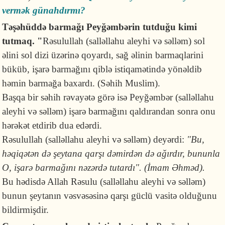
vermək günahdırmı?
Təşəhüddə barmağı Peyğəmbərin tutduğu kimi
tutmaq. "
Rəsulullah (salləllahu aleyhi və səlləm) sol
əlini sol dizi üzərinə qoyardı, sağ əlinin barmaqlarini
büküb, işarə barmağını qiblə istiqamətində yönəldib
həmin barmağa baxardı. (Səhih Muslim).
Başqa bir səhih rəvayətə görə isə Peyğəmbər (salləllahu
aleyhi və səlləm) işarə barmağını qaldırandan sonra onu
hərəkət etdirib dua edərdi.
Rəsulullah (salləllahu aleyhi və səlləm) deyərdi:
"Bu,
həqiqətən də şeytana qarşı dəmirdən də ağırdır, bununla
O, işarə barmağını nəzərdə tutardı". (İmam Əhməd).
Bu hədisdə Allah Rəsulu (salləllahu aleyhi və səlləm)
bunun şeytanın vəsvəsəsinə qarşı güclü vasitə olduğunu
bildirmişdir.