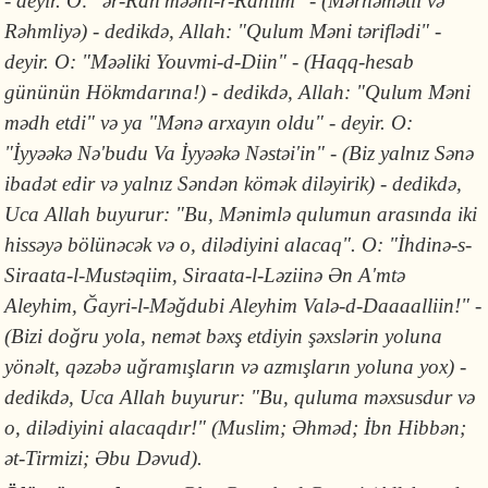
- deyir. O: "ər-Rah'məəni-r-Rahiim" - (Mərhəmətli və
Rəhmliyə) - dedikdə, Allah: "Qulum Məni təriflədi" -
deyir. O: "Məəliki Youvmi-d-Diin" - (Haqq-hesab
gününün Hökmdarına!) - dedikdə, Allah: "Qulum Məni
mədh etdi" və ya "Mənə arxayın oldu" - deyir. O:
"İyyəəkə Nə'budu Va İyyəəkə Nəstəi'in" - (Biz yalnız Sənə
ibadət edir və yalnız Səndən kömək diləyirik) - dedikdə,
Uca Allah buyurur: "Bu, Mənimlə qulumun arasında iki
hissəyə bölünəcək və o, dilədiyini alacaq". O: "İhdinə-s-
Siraata-l-Mustəqiim, Siraata-l-Ləziinə Ən A'mtə
Aleyhim, Ğayri-l-Məğdubi Aleyhim Valə-d-Daaaalliin!" -
(Bizi doğru yola, nemət bəxş etdiyin şəxslərin yoluna
yönəlt, qəzəbə uğramışların və azmışların yoluna yox) -
dedikdə, Uca Allah buyurur: "Bu, quluma məxsusdur və
o, dilədiyini alacaqdır!" (Muslim; Əhməd; İbn Hibbən;
ət-Tirmizi; Əbu Dəvud).