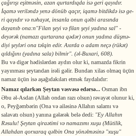
çağırışı eşitməsin, azan qur­tar­dıqda isə geri qayıdır.
İqamə veriləndə yenə dönüb qaçır, iqamə bit­dikdə isə ge­
ri qayıdır və nəhayət, insanla onun qəlbi arasında
dayanıb ona:n"Filan şeyi və filan şeyi yadına sal" -
deyərək (namazı qurtarana qədər) onun yadına düş­mə­
diyi şeyləri ona təlqin edir. Axırda o adam neçə (rükət)
qıldığını (yadına sa­la) bilmir". (əl-Buxari, 608).
Bu və digər hədislərdən aydın olur ki, namazda fikrin
yayınması şeytandan irəli gəlir. Bundan xilas olmaq üçün
namaz üçün isə aşağıdakıları etmək faydalıdır:
Namaz qılarkən Şeytan vəsvəsə edərsə...
Osman ibn
Əbu əl-Asdan (Allah ondan razı olsun) rəvayət olunur ki,
o, Peyğəmbərin (Ona və ailəsinə Allahın salamı və
salavatı olsun) yanına gələrək belə dedi:
"Ey Allahın
Rəsulu! Şeytan qiraətimi və namazımı xuşu (Mütilik,
Allahdan qorxaraq qəlbin Ona yönəlməsinə "xuşu"