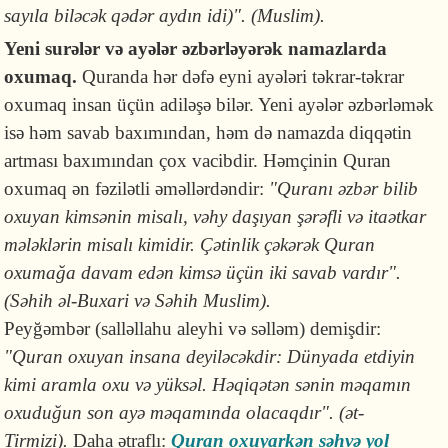
sayıla biləcək qədər aydın idi)". (Muslim).
Yeni surələr və ayələr əzbərləyərək namazlarda
oxumaq.
Quranda hər dəfə eyni ayələri təkrar-təkrar
oxumaq insan üçün adiləşə bilər. Yeni ayələr əzbərləmək
isə həm savab baxımından, həm də namazda diqqətin
artması baxımından çox vacibdir. Həmçinin Quran
oxumaq ən fəzilətli əməllərdəndir:
"Quranı əzbər bilib
oxuyan kimsənin misalı, vəhy daşıyan şərəfli və itaətkar
mələklərin misalı kimidir. Çətinlik çəkərək Quran
oxumağa davam edən kimsə üçün iki savab vardır".
(Səhih əl-Buxari və Səhih Muslim).
Peyğəmbər (salləllahu aleyhi və səlləm) demişdir:
"Quran oxuyan insana deyiləcəkdir: Dünyada etdiyin
kimi aramla oxu və yüksəl. Həqiqətən sənin məqamın
oxuduğun son ayə məqamında olacaqdır". (ət-
Tirmizi).
Daha ətraflı:
Quran oxuyarkən səhvə yol