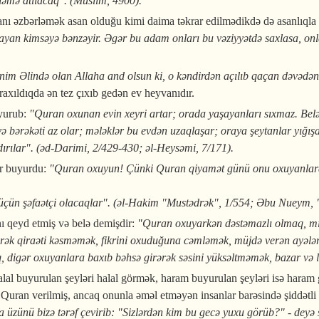
əmə atılacaq". (Muslim, 4900).
nı əzbərləmək asan olduğu kimi daima təkrar edilmədikdə də asanlıqla
yan kimsəyə bənzəyir. Əgər bu adam onları bu vəziyyətdə saxlasa, onla
 Əlində olan Allaha and olsun ki, o kəndirdən açılıb qaçan dəvədən da
axıldıqda ən tez çıxıb gedən ev heyvanıdır.
yurub:
"Quran oxunan evin xeyri artar; orada yaşayanları sıxmaz. Belə 
ə bərəkəti az olar; mələklər bu evdən uzaqlaşar; oraya şeytanlar yığı
ndırılar". (əd-Darimi, 2/429-430; əl-Heysəmi, 7/171).
 buyurdu:
"Quran oxuyun! Çünki Quran qiyamət günü onu oxuyanlara ş
çün şəfaətçi olacaqlar". (əl-Hakim "Mustədrək", 1/554; Əbu Nueym, "
ı qeyd etmiş və belə demişdir:
"Quran oxuyarkən dəstəmazlı olmaq, mis
ək qiraəti kəsməmək, fikrini oxuduğuna cəmləmək, müjdə verən ayələ
digər oxuyanlara baxıb bəhsə girərək səsini yüksəltməmək, bazar və 
l buyurulan şeyləri halal görmək, haram buyurulan şeyləri isə haram 
. Quran verilmiş, ancaq onunla əməl etməyən insanlar barəsində şiddətl
 üzünü bizə tərəf çevirib: "Sizlərdən kim bu gecə yuxu görüb?" - deyə