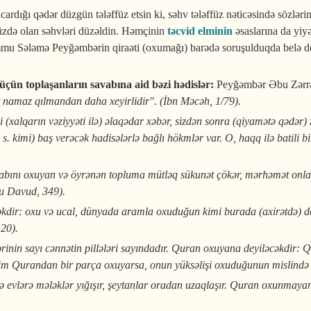
ardığı qədər düzgün tələffüz etsin ki, səhv tələffüz nəticəsində sözlər
nüzdə olan səhvləri düzəldin. Həmçinin
təcvid
elminin
əsaslarına da yi
Ummu Sələmə Peyğəmbərin qiraəti (oxumağı) barədə soruşulduqda belə d
ün toplaşanların savabına aid bəzi hədislər:
Peyğəmbər Əbu Zərrə 
 namaz qılmandan daha xeyirlidir". (İbn Məcəh, 1/79).
i (xalqarın vəziyyəti ilə) əlaqədar xəbər, sizdən sonra (qiyamətə qədər)
ə s. kimi) baş verəcək hadisələrlə bağlı hökmlər var. O, haqq ilə batil
tabını oxuyan və öyrənən topluma mütləq sükunət çökər, mərhəmət onlar
bu Davud, 349).
dir: oxu və ucal, dünyada aramla oxuduğun kimi burada (axirətdə) d
20).
ərinin sayı cənnətin pillələri sayındadır. Quran oxuyana deyiləcəkdir: 
 Kim Qurandan bir parça oxuyarsa, onun yüksəlişi oxuduğunun mislində o
ə evlərə mələklər yığışır, şeytanlar oradan uzaqlaşır. Quran oxunmayan 