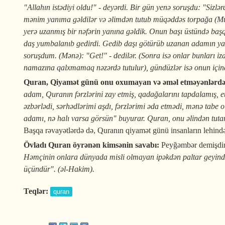
"Allahın istədiyi oldu!" - deyərdi. Bir gün yenə soruşdu: "Siz
mənim yanıma gəldilər və əlimdən tutub müqəddəs torpağa (Müqə
yerə uzanmış bir nəfərin yanına gəldik. Onun başı üstündə başq
daş yumbalanıb gedirdi. Gedib daşı götürüb uzanan adamın yanı
soruşdum. (Mənə): "Get!" - dedilər. (Sonra isə onlar bunları iz
namazına qalxmamaq nəzərdə tutulur), gündüzlər isə onun içində
Quran, Qiyamət günü onu oxumayan və əməl etməyənlərdə
adam, Quranın fərzlərini zay etmiş, qadağalarını tapdalamış, et
əzbərlədi, sərhədlərimi aşdı, fərzlərimi əda etmədi, mənə tabe 
adamı, nə halı varsa görsün" buyurar. Quran, onu əlindən tuta
Başqa rəvayətlərdə də, Quranın qiyamət günü insanların lehində v
Övladı Quran öyrənən kimsənin savabı:
Peyğəmbər demişdi
Həmçinin onlara dünyada misli olmayan ipəkdən paltar geyindiri
üçündür". (əl-Hakim).
Teqlər:
quran