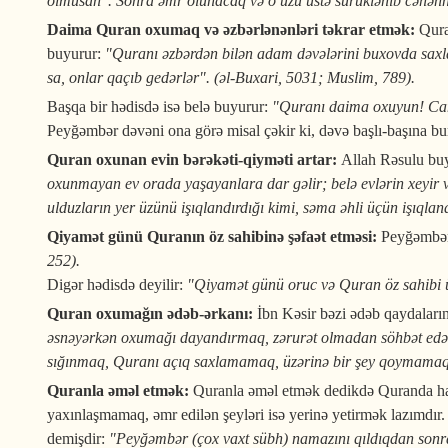
olmusan". Sonra əmr olunacaq və o üzü üstə sürüklənib cəhənn
Daima Quran oxumaq və əzbərlənənləri təkrar etmək:
Qura
buyurur:
"Quranı əzbərdən bilən adam dəvələrini buxovda saxla
sa, onlar qaçıb gedərlər". (əl-Buxari, 5031; Muslim, 789).
Başqa bir hədisdə isə belə buyurur:
"Quranı daima oxuyun! Canim
Peyğəmbər dəvəni ona görə misal çəkir ki, dəvə başlı-başına bur
Quran oxunan evin bərəkəti-qiyməti artar:
Allah Rəsulu bu
oxunmayan ev orada yaşayanlara dar gəlir; belə evlərin xeyir v
ulduzların yer üzünü işıqlandırdığı kimi, səma əhli üçün işıqla
Qiyamət günü Quranın öz sahibinə şəfaət etməsi:
Peyğəmbər
252).
Digər hədisdə deyilir:
"Qiyamət günü oruc və Quran öz sahibi ü
Quran oxumağın ədəb-ərkanı:
İbn Kəsir bəzi ədəb qaydaların
əsnəyərkən oxumağı dayandırmaq, zərurət olmadan söhbət edər
sığınmaq, Quranı açıq saxlamamaq, üzərinə bir şey qoymamaq, 
Quranla əməl etmək:
Quranla əməl etmək dedikdə Quranda hala
yaxınlaşmamaq, əmr edilən şeyləri isə yerinə yetirmək lazımdır
demişdir:
"Peyğəmbər (çox vaxt sübh) namazını qıldıqdan sonra