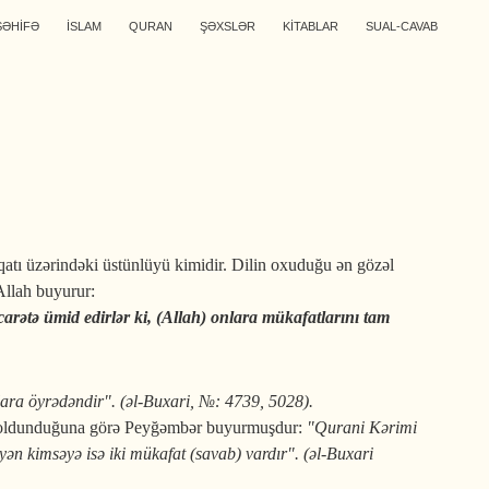
SƏHİFƏ
İSLAM
QURAN
ŞƏXSLƏR
KİTABLAR
SUAL-CAVAB
tı üzərindəki üstünlüyü kimidir. Dilin oxuduğu ən gözəl
Allah buyurur:
carətə ümid edirlər ki, (Allah) onlara mükafatlarını tam
lara öyrədəndir". (əl-Buxari, №: 4739, 5028).
t oldunduğuna görə Peyğəmbər buyurmuşdur:
"Qurani Kərimi
ən kimsəyə isə iki mükafat (savab) vardır". (əl-Buxari