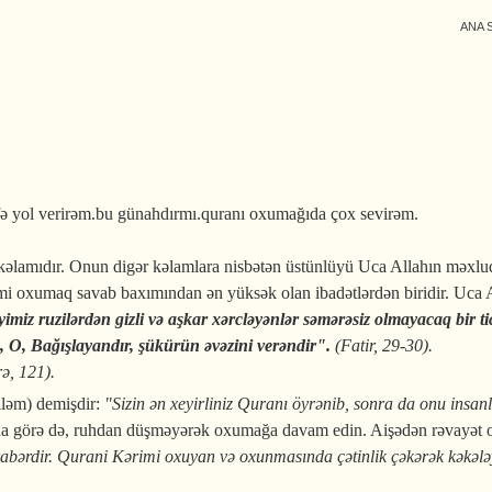
ANA 
 yol verirəm.bu günahdırmı.quranı oxumağıda çox sevirəm.
lamıdır. Onun digər kəlamlara nisbətən üstünlüyü Uca Allahın məxluqa
i oxumaq savab baxımından ən yüksək olan ibadətlərdən biridir. Uca 
imiz ruzilərdən gizli və aşkar xərcləyənlər səmərəsiz olmayacaq bir ti
ən, O, Bağışlayandır, şükürün əvəzini verəndir".
(Fatir, 29-30).
ə, 121).
lləm) demişdir:
"Sizin ən xeyirliniz Quranı öyrənib, sonra da onu insan
Ona görə də, ruhdan düşməyərək oxumağa davam edin. Aişədən rəvayə
rabərdir. Qurani Kərimi oxuyan və oxunmasında çətinlik çəkərək kəkələy