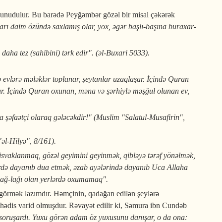
 unudulur. Bu barədə Peyğəmbər gözəl bir misal çəkərək
rı daim özündə saxlamış olar, yox, əgər başlı-başına buraxar­
ha tez (sahibini) tərk edir". (əl-Buxari 5033).
evlərə mələklər toplanar, şeytanlar uzaqlaşar. İçində Quran
şar. İçində Quran oxunan, məna və şərhiylə məşğul olunan ev,
əfaətçi olaraq gələcəkdir!" (Muslim "Salatul-Musafirin",
əl-Hilyə", 8/161).
vaklanmaq, gözəl geyimini geyinmək, qibləyə tərəf yönəlmək,
rdə dayanıb dua etmək, əzab ayələrində dayanıb Uca Allaha
lağ-lağı olan yerlərdə oxumamaq".
görmək lazımdır. Həmçinin, qadağan edilən şeylərə
i hədis varid olmuşdur. Rəvayət edilir ki, Səmura ibn Cundəb
 soruşardı. Yuxu görən adam öz yuxusunu danışar, o da ona: