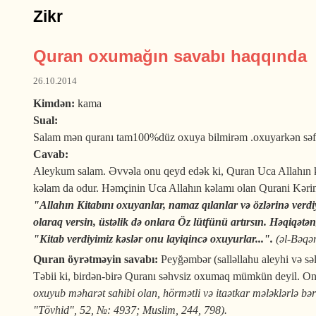
Zikr
Quran oxumağın savabı haqqında
26.10.2014
Kimdən:
kama
Sual:
Salam mən quranı tam100%düz oxuya bilmirəm .oxuyarkən səfə
Cavab:
Aleykum salam. Əvvəla onu qeyd edək ki, Quran Uca Allahın kə
kəlam da odur. Həmçinin Uca Allahın kəlamı olan Qurani Kərim
"Allahın Kitabını oxuyanlar, namaz qılanlar və özlərinə verdiy
olaraq versin, üstəlik də onlara Öz lütfünü artırsın. Həqiqət
"Kitab verdiyimiz kəslər onu layiqincə oxuyurlar...".
(əl-Bəqər
Quran öyrətməyin savabı:
Peyğəmbər (salləllahu aleyhi və sə
Təbii ki, birdən-birə Quranı səhvsiz oxumaq mümkün deyil. 
oxuyub məharət sahibi olan, hörmətli və itaətkar mələklərlə bə
"Tövhid", 52, №: 4937; Muslim, 244, 798).