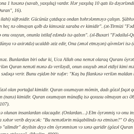
a 1 həsənə (savab, yaxşılıq) vardır. Hər yaxşılıq 10 qatı ilə dəyərləndi
Quran", 16).
lahi) süfrəsidir. Gücünüz çatdıqca ondan bəhrələnməyə çalışın. Şübhəsi
an heç nə olmayan qəlb də kimsəsiz xaraba ev kimidir". (ət-Tirmizi "Fə
onu oxuyun, onunla ixtilaf edəndə isə qalxın". (əl-Buxari "Fədailul-Q
nya və axirətdə) ucaldıb əziz edir, Ona (əməl etməyən) qövmləri isə (dü
lməz. Bunlardan biri odur ki, Uca Allah ona nemət olaraq Quranı öyrət
verilən Quran neməti mənə də veriləydi, onun oxuyub əməl etdiyi kimi 
 sədəqə verir. Bunu eşidən bir nəfər: "Kaş bu filankəsə verilən malda
əl olan portağal kimidir. Quran oxumayan mömin, dadı gözəl fəqət q
an (nanə) kimidir. Quran oxumayan münafiq isə qoxusu olmayan acı Əb
/107).
mə olunan insanlardan olacaqdır. (Onlardan…) Elm öyrənmiş və onu in
da xəbər verib deyəcək: "Bu nemətlərin müqabilində nə etmisən?" O de
 "alimdir" deyilsin deyə elm öyrənmisən və sənə qaridir (gözəl Qura