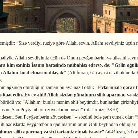
emişdir: “Sizə verdiyi ruziyə görə Allahı sevin. Allahı sevdiyiniz üçün m
vməliyik. Allahı sevdiyimiz üçün də Onun peyğəmbərini və ailəsini sevmə
ra kim səninlə İsanın barəsində mübahisə edərsə, de: "Gəlin oğullar
 Allahın lənət etməsini diləyək"
(Ali İmran, 61) ayəsi nazil olduqda
.
ının ağzında oturduğum zaman bu ayə nazil oldu:
"Evlərinizdə qərar t
itaət edin. Ey ev əhli! Allah sizdən günahınızı silib aparmaq və siz
 bürüdü və: “Allahım, bunlar mənim əhli-beytimdir, bunlardan çirkinliy
əsən. Sən Peyğəmbərin zövcələrindənsən” (ət-Tirmizi, 3870).
dəsən. Sən Peyğəmbərin zövcəsisən” – sözünü belə şərh etmək olar: 
ih hədislərdə Peyğəmbərin qadınlarının onun Əhli-beytindən olduqları bi
hınızı silib aparmaq və sizi tərtəmiz etmək istəyir
”
(əl-Əhzab, 33) ay