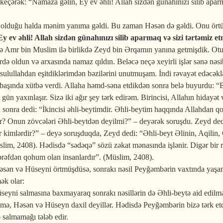
ərək: “Namaza gəlin, Ey ev əhli! Allah sizdən günahınızı silib aparmaq 
rça olduğu halda mənim yanıma gəldi. Bu zaman Həsən də gəldi. Onu örtüy
y ev əhli! Allah sizdən günahınızı silib aparmaq və sizi tərtəmiz et
və Amr bin Muslim ilə birlikdə Zeyd bin Ərqamın yanına getmişdik. O
lərdə oldun və arxasında namaz qıldın. Beləcə neçə xeyirli işlər sənə nəs
Rəsulullahdan eşitdiklərimdən bəzilərini unutmuşam. İndi rəvayət edəc
aşında xütbə verdi. Allaha həmd-səna etdikdən sonra belə buyurdu: “E
 yaxınlaşır. Sizə iki ağır şey tərk edirəm. Birincisi, Allahın hidayət v
 sonra dedi: “İkincisi əhli-beytimdir. Əhli-beytim haqqında Allahdan
r? Onun zövcələri Əhli-beytdən deyilmi?” – deyərək soruşdu. Zeyd ded
r kimlərdir?” – deyə soruşduqda, Zeyd dedi: “Əhli-beyt Əlinin, Aqilin,
m, 2408). Hədisdə “sədəqə” sözü zəkat mənasında işlənir. Digər bir rəv
ərəfdən qohum olan insanlardır”. (Müslim, 2408).
, Həsən və Hüseyni örtmüşdüsə, sonrakı nəsil Peyğəmbərin vaxtında yaşam
ək olar:
seyni salmasına baxmayaraq sonrakı nəsillərin də Əhli-beytə aid edilmə
Fatimə, Həsən və Hüseyn daxil deyillər. Hədisdə Peyğəmbərin bizə tərk e
 salmamağı tələb edir.