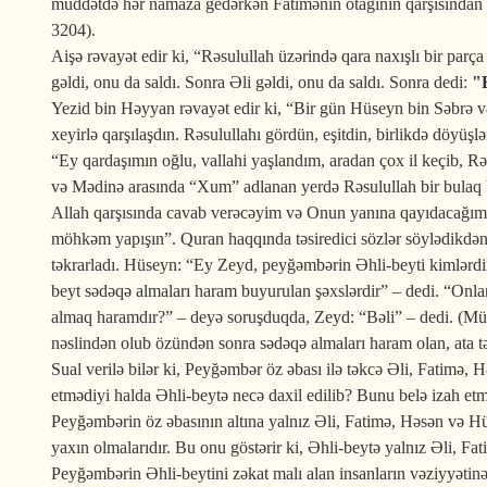
müddətdə hər namaza gedərkən Fatimənin otağının qarşısından keç
3204).
Aişə rəvayət edir ki, “Rəsulullah üzərində qara naxışlı bir pa
gəldi, onu da saldı. Sonra Əli gəldi, onu da saldı. Sonra dedi:
"E
Yezid bin Həyyan rəvayət edir ki, “Bir gün Hüseyn bin Səbrə 
xeyirlə qarşılaşdın. Rəsulullahı gördün, eşitdin, birlikdə döyüş
“Ey qardaşımın oğlu, vallahi yaşlandım, aradan çox il keçib, 
və Mədinə arasında “Xum” adlanan yerdə Rəsulullah bir bulaq b
Allah qarşısında cavab verəcəyim və Onun yanına qayıdacağım gün
möhkəm yapışın”. Quran haqqında təsiredici sözlər söylədikdən
təkrarladı. Hüseyn: “Ey Zeyd, peyğəmbərin Əhli-beyti kimlərdi
beyt sədəqə almaları haram buyurulan şəxslərdir” – dedi. “Onla
almaq haramdır?” – deyə soruşduqda, Zeyd: “Bəli” – dedi. (Müsli
nəslindən olub özündən sonra sədəqə almaları haram olan, ata t
Sual verilə bilər ki, Peyğəmbər öz əbası ilə təkcə Əli, Fatimə
etmədiyi halda Əhli-beytə necə daxil edilib? Bunu belə izah etm
Peyğəmbərin öz əbasının altına yalnız Əli, Fatimə, Həsən və Hü
yaxın olmalarıdır. Bu onu göstərir ki, Əhli-beytə yalnız Əli, 
Peyğəmbərin Əhli-beytini zəkat malı alan insanların vəziyyətinə