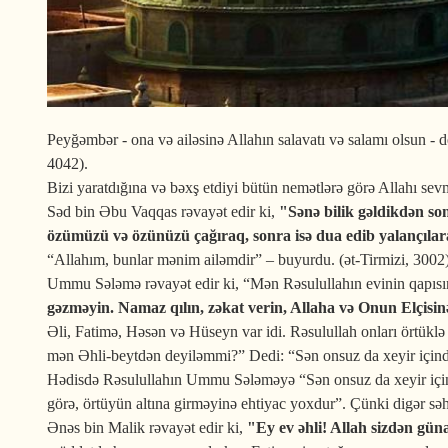
Peyğəmbər - ona və ailəsinə Allahın salavatı və salamı olsun - d
4042).
Bizi yaratdığına və bəxş etdiyi bütün nemətlərə görə Allahı se
Səd bin Əbu Vaqqas rəvayət edir ki,
"Sənə bilik gəldikdən son
özümüzü və özünüzü çağıraq, sonra isə dua edib yalançılara
“Allahım, bunlar mənim ailəmdir” – buyurdu. (ət-Tirmizi, 3002)
Ummu Sələmə rəvayət edir ki, “Mən Rəsulullahın evinin qapıs
gəzməyin. Namaz qılın, zəkat verin, Allaha və Onun Elçisinə 
Əli, Fatimə, Həsən və Hüseyn var idi. Rəsulullah onları örtüklə
mən Əhli-beytdən deyiləmmi?” Dedi: “Sən onsuz da xeyir içind
Hədisdə Rəsulullahın Ummu Sələməyə “Sən onsuz da xeyir için
görə, örtüyün altına girməyinə ehtiyac yoxdur”. Çünki digər səh
Ənəs bin Malik rəvayət edir ki,
"Ey ev əhli! Allah sizdən güna