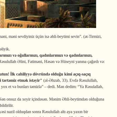
əni, məni sevdiyiniz üçün isə əhli-beytimi sevin”. (ət-Tirmizi,
liyik.
ımızı və oğullarınızı, qadınlarımızı və qadınlarınızı,
 Rəsulullah Əlini, Fatiməni, Həsən və Hüseyni yanına çağırdı və:
utun! İlk cahiliyyə dövründə olduğu kimi açıq-saçıq
i tərtəmiz etmək istəyir"
(əl-Əhzab, 33). Evdə Rəsulullah,
i yox et və bunları təmizlə” – dedi. Mən dedim: “Ya Rəsulallah,
“Sən onsuz da xeyir içindəsən. Mənim Əhli-beytimdən olduğuna
ldirilir.
əsi nazil olduqdan sonra Rəsulullah altı aya yaxın bir