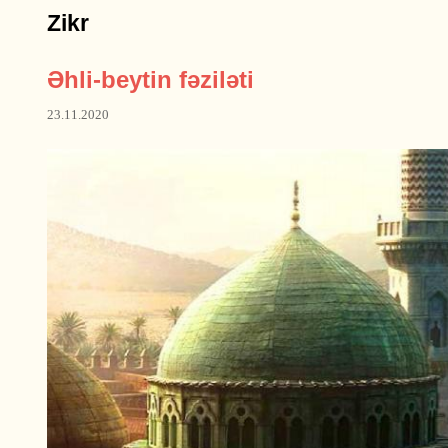
Zikr
Əhli-beytin fəziləti
23.11.2020