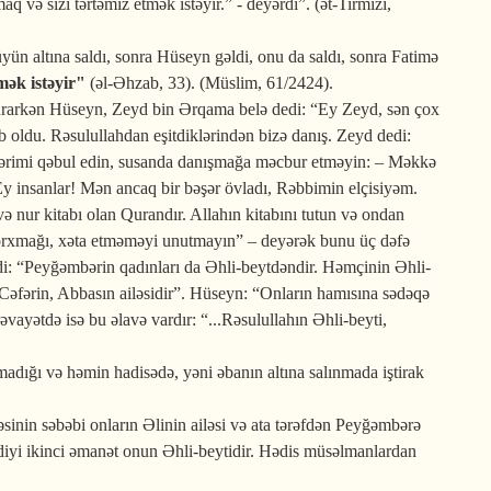
və sizi tərtəmiz etmək istəyir.” - deyərdi”. (ət-Tirmizi,
ün altına saldı, sonra Hüseyn gəldi, onu da saldı, sonra Fatimə
mək istəyir"
(əl-Əhzab, 33). (Müslim, 61/2424).
turarkən Hüseyn, Zeyd bin Ərqama belə dedi: “Ey Zeyd, sən çox
ib oldu. Rəsulullahdan eşitdiklərindən bizə danış. Zeyd dedi:
əklərimi qəbul edin, susanda danışmağa məcbur etməyin: – Məkkə
y insanlar! Mən ancaq bir bəşər övladı, Rəbbimin elçisiyəm.
ə nur kitabı olan Qurandır. Allahın kitabını tutun və ondan
 qorxmağı, xəta etməməyi unutmayın” – deyərək bunu üç dəfə
i: “Peyğəmbərin qadınları da Əhli-beytdəndir. Həmçinin Əhli-
 Cəfərin, Abbasın ailəsidir”. Hüseyn: “Onların hamısına sədəqə
ayətdə isə bu əlavə vardır: “...Rəsulullahın Əhli-beyti,
adığı və həmin hadisədə, yəni əbanın altına salınmada iştirak
sinin səbəbi onların Əlinin ailəsi və ata tərəfdən Peyğəmbərə
tdiyi ikinci əmanət onun Əhli-beytidir. Hədis müsəlmanlardan