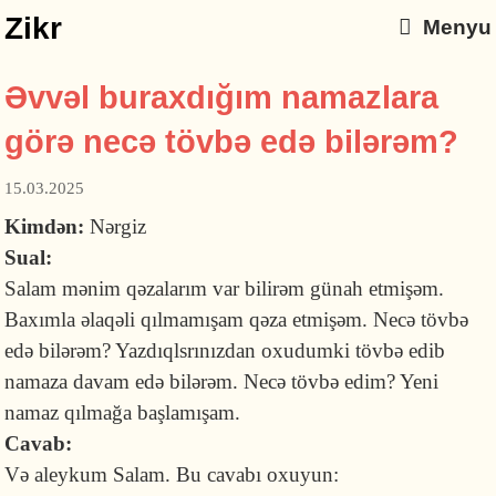
Zikr
Menyu
Əvvəl buraxdığım namazlara
görə necə tövbə edə bilərəm?
15.03.2025
Kimdən:
Nərgiz
Sual:
Salam mənim qəzalarım var bilirəm günah etmişəm.
Baxımla əlaqəli qılmamışam qəza etmişəm. Necə tövbə
edə bilərəm? Yazdıqlsrınızdan oxudumki tövbə edib
namaza davam edə bilərəm. Necə tövbə edim? Yeni
namaz qılmağa başlamışam.
Cavab:
Və aleykum Salam. Bu cavabı oxuyun: