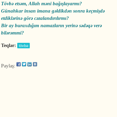
Tövbə etsəm, Allah məni bağışlayarmı?
Günahkar insan imana gəldikdən sonra keçmişdə
etdiklərinə görə cəzalandırılırmı?
Bir ay buraxdığım namazların yerinə sədəqə verə
bilərəmmi?
Teqlər:
tövbə
Paylaş: