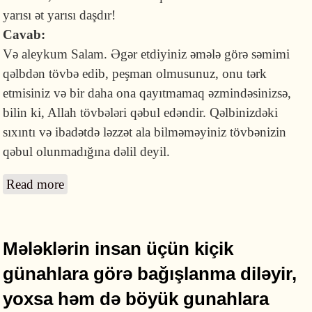
yarısı ət yarısı daşdır!
Cavab:
Və aleykum Salam. Əgər etdiyiniz əmələ görə səmimi
qəlbdən tövbə edib, peşman olmusunuz, onu tərk
etmisiniz və bir daha ona qayıtmamaq əzmindəsinizsə,
bilin ki, Allah tövbələri qəbul edəndir. Qəlbinizdəki
sıxıntı və ibadətdə ləzzət ala bilməməyiniz tövbənizin
qəbul olunmadığına dəlil deyil.
Read more
about Tövbə etdikdən sonra qəlbimdəki
sıxıntı niyə keçmir?
Mələklərin insan üçün kiçik
günahlara görə bağışlanma diləyir,
yoxsa həm də böyük gunahlara