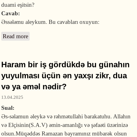
duami eşitsin?
Cavab:
Əssələmu aleykum. Bu cavabları oxuyun:
Read more
about Başğışlanmaq istəyən nə etməlidir?
Haram bir iş gördükdə bu günahın
yuyulması üçün ən yaxşı zikr, dua
və ya əməl nədir?
13.04.2025
Sual:
Əs-səlamun əleykə və rəhmətullahi barakatuhu. Allahın
və Elçisinin(S.A.V) əmin-amanlığı və şəfaəti üzərinizə
olsun.Müqəddəs Ramazan bayramınız mübarək olsun