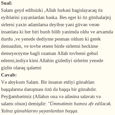
Sual:
Salam geyd edibsizki ,Allah hırkəsi bagislayacaq öz
eyiblərini yayanlardan baska. Bes eger ki öz günhalarjnj
sirlerni yaxin adamlarna deyibse yani güvən verən
insanlara ki her biri bunh bilib yanimda oldu ve arxamda
durdu ,ve yenede dediyme pesman oldum ki gerek
deməzdim, ve tovbe etsem birde sirlermi heckime
demeyeceyme bagli ozaman Allah tovbemi gebul
edermi,indiyə kimi Allahin gizlediyi sirlerim yenede
gizlin olaraq qalarmi
Cavab:
Və aleykum Salam. Bir insanın etdiyi günahları
başqalarına danışması özü də başqa bir günahdır.
Peyğəmbərimiz (Allahın ona və ailəsinə salavatı və
salamı olsun) demişdir:
"Ümmətimin hamısı əfv ediləcək.
Yalnız günahlarını yayanlardan başqa.