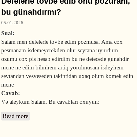
Dəfələrlə tövbə edib onu pozuram,
bu günahdırmı?
05.01.2026
Sual:
Salam men defelerle tovbe edim pozmusa. Ama cox
pesmanam isdemeyerekden olur seytana uyurdum
ozumu cox pis hesap edirdim bu ne detecede gunahdir
mene ne edim bilmirem artiq yorulmusam isdeyirem
seytandan vesveseden takintidan uxaq olum komek edin
mene
Cavab:
Və aleykum Salam. Bu cavabları oxuyun:
Read more
about Dəfələrlə tövbə edib onu pozuram, bu
günahdırmı?