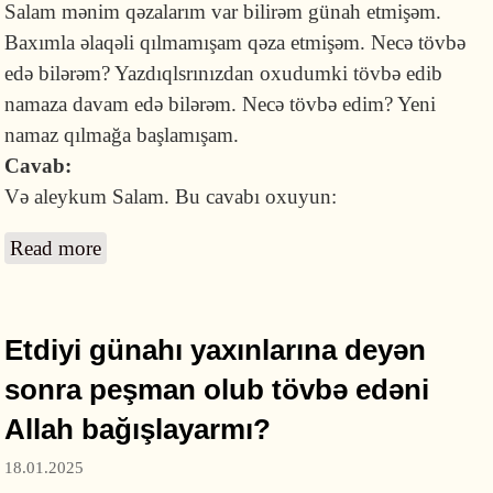
Salam mənim qəzalarım var bilirəm günah etmişəm.
Baxımla əlaqəli qılmamışam qəza etmişəm. Necə tövbə
edə bilərəm? Yazdıqlsrınızdan oxudumki tövbə edib
namaza davam edə bilərəm. Necə tövbə edim? Yeni
namaz qılmağa başlamışam.
Cavab:
Və aleykum Salam. Bu cavabı oxuyun:
Read more
about Əvvəl buraxdığım namazlara görə necə
tövbə edə bilərəm?
Etdiyi günahı yaxınlarına deyən
sonra peşman olub tövbə edəni
Allah bağışlayarmı?
18.01.2025