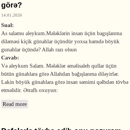
görə?
14.01.2026
Sual:
As salamu aleykum.Mələklərin insan üçün bagışlanma
diləməsi kiçik günahlar üçündür yoxsa həmdə böyük
gunahlar üçündə? Allah razı olsun
Cavab:
Və aleykum Salam. Mələklər əməlisaleh qullar üçün
bütün günahlara görə Allahdan bağışlanma diləyirlər.
Lakin böyük günahlara görə insan səmimi qəlbdən tövbə
etməlidir. Ətraflı oxuyun:
Read more
about Mələklərin insan üçün kiçik günahlara
görə bağışlanma diləyir, yoxsa həm də böyük
gunahlara görə?