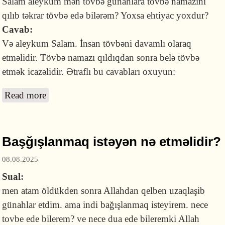
Salam aleykum mən tövbə günahlara tövbə namazını
qılıb təkrar tövbə edə bilərəm? Yoxsa ehtiyac yoxdur?
Cavab:
Və aleykum Salam. İnsan tövbəni davamlı olaraq
etməlidir. Tövbə namazı qıldıqdan sonra belə tövbə
etmək icazəlidir. Ətraflı bu cavabları oxuyun:
Read more
about Tövbə namazı qıldıqdan sonra təkrar
tövbə etməyə ehtiyac varmı?
Başğışlanmaq istəyən nə etməlidir?
08.08.2025
Sual:
men atam öldükden sonra Allahdan qelben uzaqlaşib
günahlar etdim. ama indi bağışlanmaq isteyirem. nece
tovbe ede bilerem? ve nece dua ede bileremki Allah