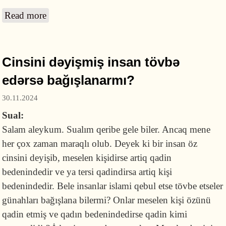
Read more
about Etdiyi günahı yaxınlarına deyən sonra
peşman olub tövbə edəni Allah bağışlayarmı?
Cinsini dəyişmiş insan tövbə
edərsə bağışlanarmı?
30.11.2024
Sual:
Salam aleykum. Sualım qeribe gele biler. Ancaq mene
her çox zaman maraqlı olub. Deyek ki bir insan öz
cinsini deyişib, meselen kişidirse artiq qadin
bedenindedir ve ya tersi qadindirsa artiq kişi
bedenindedir. Bele insanlar islami qebul etse tövbe etseler
günahları bağışlana bilermi? Onlar meselen kişi özünü
qadin etmiş ve qadın bedenindedirse qadin kimi