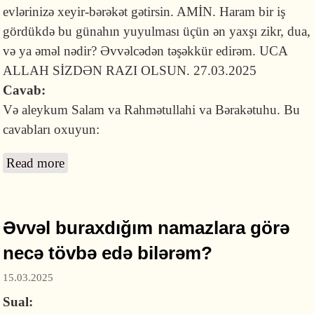
evlərinizə xeyir-bərəkət gətirsin. AMİN. Haram bir iş
gördükdə bu günahın yuyulması üçün ən yaxşı zikr, dua,
və ya əməl nədir? Əvvəlcədən təşəkkür edirəm. UCA
ALLAH SİZDƏN RAZI OLSUN. 27.03.2025
Cavab:
Və aleykum Salam va Rahmətullahi va Bərakətuhu. Bu
cavabları oxuyun:
Read more
about Haram bir iş gördükdə bu günahın
yuyulması üçün ən yaxşı zikr, dua və ya əməl
nədir?
Əvvəl buraxdığım namazlara görə
necə tövbə edə bilərəm?
15.03.2025
Sual: