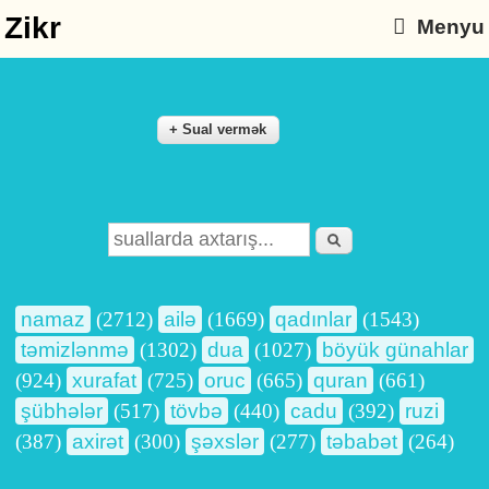
Zikr
Menyu
Axtarış
Search form
namaz
(2712)
ailə
(1669)
qadınlar
(1543)
təmizlənmə
(1302)
dua
(1027)
böyük günahlar
(924)
xurafat
(725)
oruc
(665)
quran
(661)
şübhələr
(517)
tövbə
(440)
cadu
(392)
ruzi
(387)
axirət
(300)
şəxslər
(277)
təbabət
(264)