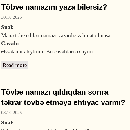
Töbvə namazını yaza bilərsiz?
30.10.2025
Sual:
Mənə töbe edilən namazı yazardız zəhmət olmasa
Cavab:
Əssələmu aleykum. Bu cavabları oxuyun:
Read more
about Töbvə namazını yaza bilərsiz?
Tövbə namazı qıldıqdan sonra
təkrar tövbə etməyə ehtiyac varmı?
03.10.2025
Sual: