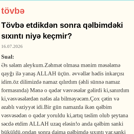
tövbə
Tövbə etdikdən sonra qəlbimdəki
sıxıntı niyə keçmir?
16.07.2026
Sual:
Əs sələm aleykum.Zəhmət olmasa mənim məsələmə
qayğı ilə yanaş ALLAH üçün. əvvəllər hədis inkarçısı
idim.öz dilimizdə namaz qılırdım (əhli sünnə namaz
formasında) Mənə o qədər vəsvəsələr gəlirdi ki,sanırdım
ki,vəsvəsələrdən nəfəs ala bilməyəcəm.Çox çətin və
əzablı vəziyyət idi.Bir gün namazda ikən qəlbim
vəsvəsədən o qədər yoruldu ki,artıq təslim olub şeytana
səcdə etdim ALLAH uzaq eləsin!o anda qəlbim sanki
büküldü,ondan sonra daima qəlbimdə sıxıntı var.sanki