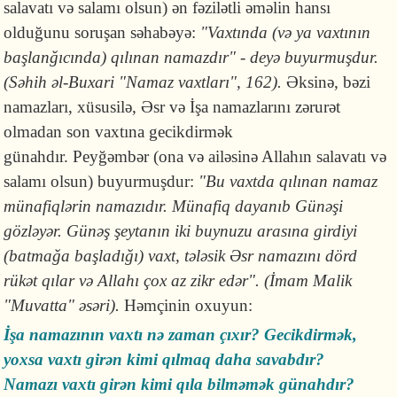
salavatı və salamı olsun) ən fəzilətli əməlin hansı
olduğunu soruşan səhabəyə:
"Vaxtında (və ya vaxtının
başlanğıcında) qılınan namazdır" - deyə buyurmuşdur.
(Səhih əl-Buxari "Namaz vaxtları", 162).
Əksinə, bəzi
namazları, xüsusilə, Əsr və İşa namazlarını zərurət
olmadan son vaxtına gecikdirmək
günahdır. Peyğəmbər (ona və ailəsinə Allahın salavatı və
salamı olsun) buyurmuşdur:
"Bu vaxtda qılınan namaz
münafiqlərin namazıdır. Münafiq dayanıb Günəşi
gözləyər. Günəş şeytanın iki buynuzu arasına girdiyi
(batmağa başladığı) vaxt, tələsik Əsr namazını dörd
rükət qılar və Allahı çox az zikr edər". (İmam Malik
"Muvatta" əsəri).
Həmçinin oxuyun:
İşa namazının vaxtı nə zaman çıxır? Gecikdirmək,
yoxsa vaxtı girən kimi qılmaq daha savabdır?
Namazı vaxtı girən kimi qıla bilməmək günahdır?