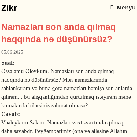
Zikr
Menyu
Namazları son anda qılmaq
haqqında nə düşünürsüz?
05.06.2025
Sual:
Əssalamu Əleykum. Namazları son anda qılmaq
haqqında nə düşünürsüz? Mən namazlarımda
səhlənkaram və buna görə namazları həmişə son anlarda
qılıram... bu alışqanlığımdan qurtulmaq istəyirəm mənə
kömək edə bilərsiniz zəhmət olmasa?
Cavab:
Vəaleykum Salam. Namazları vaxtı-vaxtında qılmaq
daha savabdr. Peyğəmbərimiz (ona və ailəsinə Allahın