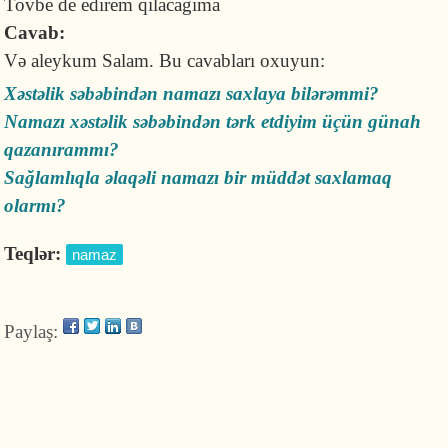
Tovbe de edirem qilacagima
Cavab:
Və aleykum Salam. Bu cavabları oxuyun:
Xəstəlik səbəbindən namazı saxlaya bilərəmmi?
Namazı xəstəlik səbəbindən tərk etdiyim üçün günah
qazanırammı?
Sağlamlıqla əlaqəli namazı bir müddət saxlamaq
olarmı?
Teqlər:
namaz
Paylaş: