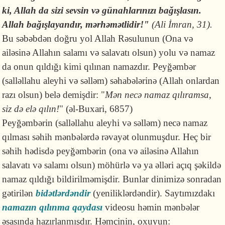
ki, Allah da sizi sevsin və günahlarınızı bağışlasın.
Allah bağışlayandır, mərhəmətlidir!"
(Ali İmran, 31).
Bu səbəbdən doğru yol Allah Rəsulunun (Ona və
ailəsinə Allahın salamı və salavatı olsun) yolu və namaz
da onun qıldığı kimi qılınan namazdır. Peyğəmbər
(salləllahu aleyhi və səlləm) səhabələrinə (Allah onlardan
razı olsun) belə demişdir: "
Mən necə namaz qılıramsa,
siz də elə qılın!
" (əl-Buxari, 6857)
Peyğəmbərin (salləllahu aleyhi və səlləm) necə namaz
qılması səhih mənbələrdə rəvayət olunmuşdur. Heç bir
səhih hədisdə peyğəmbərin (ona və ailəsinə Allahın
salavatı və salamı olsun) möhürlə və ya əlləri açıq şəkildə
namaz qıldığı bildirilməmişdir. Bunlar dinimizə sonradan
gətirilən
bidətlərdəndir
(yeniliklərdəndir). Saytımızdakı
namazın qılınma qaydası
videosu həmin mənbələr
əsasında hazırlanmışdır. Həmçinin, oxuyun: