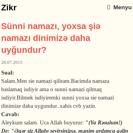
Zikr
Menyu
Sünni namazı, yoxsa şiə
namazı dinimizə daha
uyğundur?
28.07.2015
Sual:
Salam.Men sie namazi qiliram.Bacimda namaza
baslamaq isdiyir ama o sunni namazi qilmaq
isdiyir.Bilmek isdiyiremki sunni yoxsa sie namazi
dinimize daha uygundur..xahis cvb yazin.
Cavab:
Aleykum salam. Uca Allah buyurur:
"(Ya Rəsulum!)
De: "Əgər siz Allahı sevirsinizsə, mənim ardımca gəlin