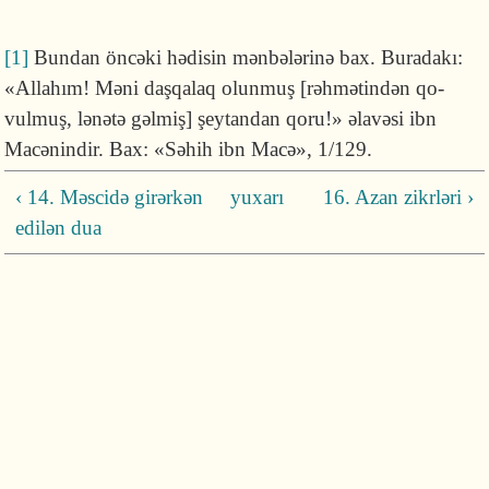
[1]
Bundan öncəki hədisin mənbələrinə bax. Buradakı:
«Allahım! Məni daşqa­laq olunmuş [rəhmətindən qo­
vulmuş, lənətə gəlmiş] şeytandan qoru!» əlavəsi ibn
Macənindir. Bax: «Səhih ibn Macə», 1/129.
‹ 14. Məscidə girərkən
yuxarı
16. Azan zikrləri ›
edilən dua