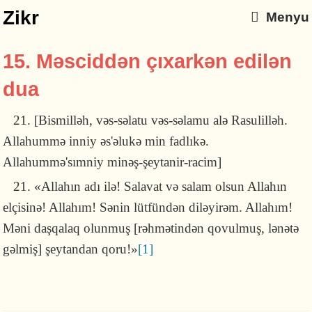
Zikr
Menyu
15. Məsciddən çıxarkən edilən
dua
21. [Bismilləh, vəs-səlatu vəs-səlamu alə Rasulilləh.
Allahummə inniy əs'əlukə min fadlıkə.
Allahummə'sımniy minəş-şeytanir-racim]
21. «Allahın adı ilə! Salavat və salam olsun Allahın
elçisi­nə! Allahım! Sənin lütfündən di­ləyirəm. Allahım!
Məni daşqalaq olunmuş [rəhmətindən qo­vulmuş, lənətə
gəl­miş] şey­tan­dan qoru!»
[1]