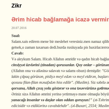
Zikr
Ərim hicab bağlamağa icazə vermir
20.07.2016
Sual:
Salam.xais edirem mene bir meslehet veresiniz.men namaz qil
getsek,o zaman taxarsan dedi.burda rusiiuyada pis baxirlar.ter
Cavab:
Və aleykum Salam. Hicab Allahın əmridir və qadın hicab bağl
cinsiyyət üzvlərini (zinadan) qorusunlar. Qoy onlar – görünənl
(Allahın ona və ailəsinə salavatı və salamı olsun) demişdir:
"Görm
lakin çılpaq görünən, pisliyə meyl edən və meyl etdirən, başl
qoxusu filan-filan məsafədən hiss edilir". (Muslim).
Siz səbrlə 
qorxana, Allah çıxış yolu göstərər və ona təsəvvürünə gətirmədi
Əriniz sizə Allahın əmrini yerinə yetirməyə mane olmaqla böyük
yanacağı insanlar və daşlar olan oddan qoruyun!"
(ət-Təhrim
edicisidir və etdiklərinə cavabdehdir". (əl-Buxari, 2554; Musli