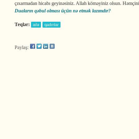
çıxarmadan hicabı geyinəsiniz. Allah köməyiniz olsun.
Həmçini
Duaların qəbul olması üçün nə etmək lazımdır?
Teqlər:
ailə
qadınlar
Paylaş: