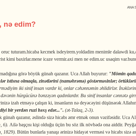
ANA 
, nə edim?
ib oruc tuturam.hicaba kecmek isdeyirem.yoldadim menimle dalawdi ku
rorist kimi baxirlar.mene icaze vermir.axi men ne edim.uc usaqim var.
amadığına görə böyük günah qazanır. Uca Allah buyurur:
"Mömin qadınl
ər istisna olmaqla, zinətlərini (naməhrəmə) göstərməsinlər; örtüklərin
ədiyim iki sinif insan vardır ki, onlar cəhənnəmin əhlidirlər. İnəklər
arı dəvənin hürgücünə bənzəyən qadınlardır. Bu sinif insanlar cənnətə
ərinizə izah etməyə çalışın ki, insanların nə deyəcəyini düşünərək Allah
yi bir yerdən ruzi bəxş edər...".
(ət-Talaq, 2-3).
 günah qazanır, əslində sizə hicabı əmr etmək onun vəzifəsidir. Uca A
, 6).
Ailə başçısı kişi olduğu üçün bu söz ilk növbədə ona aiddir. Peyğə
m, 1829).
Bütün bunlarla yanaşı ərinizə hidayət verməsi və hicabı sizə a