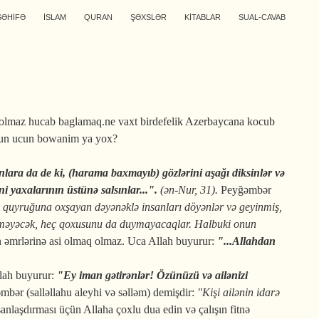
SƏHİFƏ
İSLAM
QURAN
ŞƏXSLƏR
KİTABLAR
SUAL-CAVAB
,olmaz hucab baglamaq.ne vaxt birdefelik Azerbaycana kocub
bunun ucun bowanim ya yox?
ara da de ki, (harama baxmayıb) gözlərini aşağı diksinlər və
i yaxalarının üstünə salsınlar...".
(ən-Nur, 31).
Peyğəmbər
in quyruğuna oxşayan dəyənəklə insanları döyənlər və geyinmiş,
 girməyəcək, heç qoxusunu da duymayacaqlar. Halbuki onun
ın əmrlərinə asi olmaq olmaz. Uca Allah buyurur:
"
...A
llahdan
llah buyurur:
"Ey iman gətirənlər! Özünüzü və ailənizi
mbər (salləllahu aleyhi və səlləm) demişdir:
"Kişi ailənin idarə
sanlaşdırması üçün Allaha çoxlu dua edin və çalışın fitnə