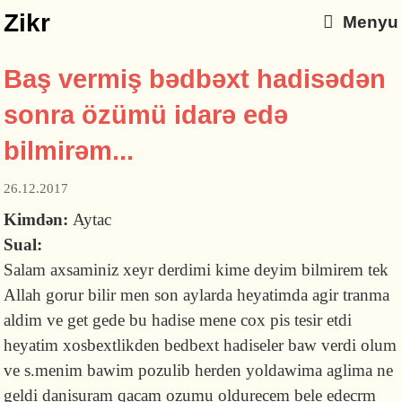
Zikr
Menyu
Baş vermiş bədbəxt hadisədən
sonra özümü idarə edə
bilmirəm...
26.12.2017
Kimdən:
Aytac
Sual:
Salam axsaminiz xeyr derdimi kime deyim bilmirem tek
Allah gorur bilir men son aylarda heyatimda agir tranma
aldim ve get gede bu hadise mene cox pis tesir etdi
heyatim xosbextlikden bedbext hadiseler baw verdi olum
ve s.menim bawim pozulib herden yoldawima aglima ne
geldi danisuram qacam ozumu oldurecem bele edecrm