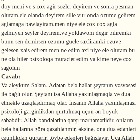
doy meni ve s cox agir sozler deyirem ve sonra pesman
oluram.ele olanda deyirem sille vur onda ozume gelirem
aglamaga bawlayiram.men niye ele cox cox agla
gelmiyen seyler deyirem.ve yoldawom degir biliremki
bunu sen demirsen ozumu gucle saxliramki ozuve
gelesen xais edirem men ne edim axi niye ele oluram bu
ne ola biler psixoloqa muraciet edim ya kime neye cox
sagolun
Cavab:
Va aleykum Salam. Adətən belə hallar şeytanın vəsvəsəsi
ilə bağlı olur. Şeytanı isə Allaha yaxınlaşmaqla və dua
etməklə uzaqlaşdırmaq olar. İnsanın Allaha yaxınlaşması
psixoloji gərginlikdən qurtulmaq üçün ən böyük
səbəbdir. Allah bəndələrinə qarşı mərhəmətlidir, onların
belə hallarına görə qəzəblənmir, əksinə, ona dua edənləri
çətinlikdən qurtarır, tövbə edənləri bağışlayır. Uca Allah