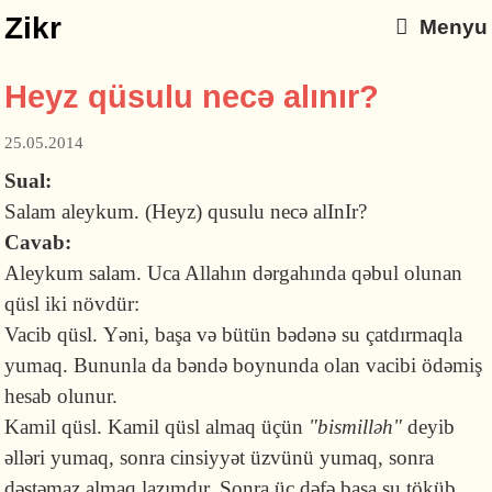
Zikr
Menyu
Heyz qüsulu necə alınır?
25.05.2014
Sual:
Salam aleykum. (Heyz) qusulu necə alInIr?
Cavab:
Aleykum salam. Uca Allahın dərgahında qəbul olunan
qüsl iki növdür:
Vacib qüsl. Yəni, başa və bütün bədənə su çatdırmaqla
yumaq. Bununla da bəndə boynunda olan vacibi ödəmiş
hesab olunur.
Kamil qüsl. Kamil qüsl almaq üçün
"bismilləh"
deyib
əlləri yumaq, sonra cinsiyyət üzvünü yumaq, sonra
dəstəmaz almaq lazımdır. Sonra üç dəfə başa su töküb