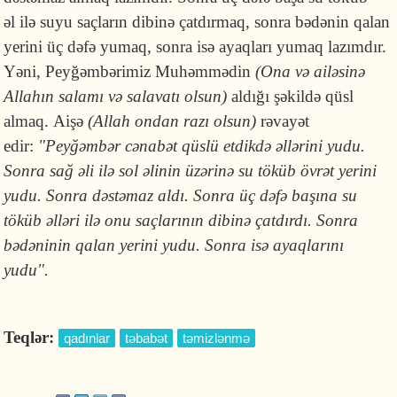
əl ilə suyu saçların dibinə çatdırmaq, sonra bədənin qalan
yerini üç dəfə yumaq, sonra isə ayaqları yumaq lazımdır.
Yəni, Peyğəmbərimiz Muhəmmədin
(Ona və ailəsinə
Allahın salamı və salavatı olsun)
aldığı şəkildə qüsl
almaq. Aişə
(Allah ondan razı olsun)
rəvayət
edir:
"Peyğəmbər cənabət qüslü etdikdə əllərini yudu.
Sonra sağ əli ilə sol əlinin üzərinə su töküb övrət yerini
yudu. Sonra dəstəmaz aldı. Sonra üç dəfə başına su
töküb əlləri ilə onu saçlarının dibinə çatdırdı. Sonra
bədəninin qalan yerini yudu. Sonra isə ayaqlarını
yudu".
Teqlər:
qadınlar
təbabət
təmizlənmə