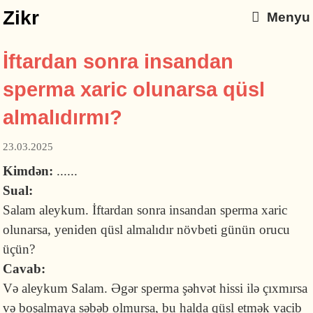
Zikr
Menyu
İftardan sonra insandan
sperma xaric olunarsa qüsl
almalıdırmı?
23.03.2025
Kimdən:
......
Sual:
Salam aleykum. İftardan sonra insandan sperma xaric
olunarsa, yeniden qüsl almalıdır növbeti günün orucu
üçün?
Cavab:
Və aleykum Salam. Əgər sperma şəhvət hissi ilə çıxmırsa
və boşalmaya səbəb olmursa, bu halda qüsl etmək vacib