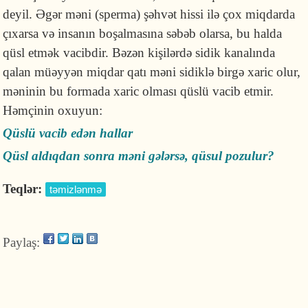
deyil. Əgər məni (sperma) şəhvət hissi ilə çox miqdarda
çıxarsa və insanın boşalmasına səbəb olarsa, bu halda
qüsl etmək vacibdir. Bəzən kişilərdə sidik kanalında
qalan müəyyən miqdar qatı məni sidiklə birgə xaric olur,
məninin bu formada xaric olması qüslü vacib etmir.
Həmçinin oxuyun:
Qüslü vacib edən hallar
Qüsl aldıqdan sonra məni gələrsə, qüsul pozulur?
Teqlər:
təmizlənmə
Paylaş: