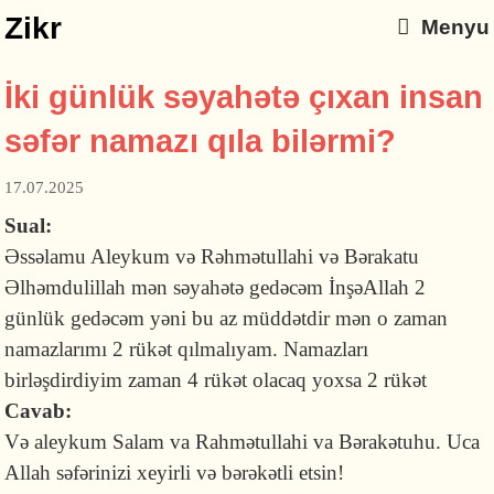
Zikr
Menyu
İki günlük səyahətə çıxan insan
səfər namazı qıla bilərmi?
17.07.2025
Sual:
Əssəlamu Aleykum və Rəhmətullahi və Bərakatu
Əlhəmdulillah mən səyahətə gedəcəm İnşəAllah 2
günlük gedəcəm yəni bu az müddətdir mən o zaman
namazlarımı 2 rükət qılmalıyam. Namazları
birləşdirdiyim zaman 4 rükət olacaq yoxsa 2 rükət
Cavab:
Və aleykum Salam va Rahmətullahi va Bərakətuhu. Uca
Allah səfərinizi xeyirli və bərəkətli etsin!