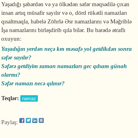
Yaşadığı şəhərdən və ya ölkədən səfər məqsədilə çıxan
insan artıq müsafir sayılır və o, dörd rükətli namazları
qısaltmaqla, habelə Zöhrlə Əsr namazlarını və Məğriblə
İşa namazlarını birləşdirib qıla bilər. Bu barədə ətraflı
oxuyun:
Yaşadığın yerdən neçə km məsafə yol getdikdən sonra
səfər sayılır?
Səfərə getdiyim zaman namazları gec qılsam günah
olarmı?
Səfər namazı necə qılınır?
Teqlər:
namaz
Paylaş: