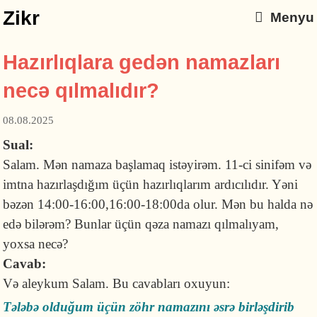
Zikr
Menyu
Hazırlıqlara gedən namazları
necə qılmalıdır?
08.08.2025
Sual:
Salam. Mən namaza başlamaq istəyirəm. 11-ci sinifəm və
imtna hazırlaşdığım üçün hazırlıqlarım ardıcılıdır. Yəni
bəzən 14:00-16:00,16:00-18:00da olur. Mən bu halda nə
edə bilərəm? Bunlar üçün qəza namazı qılmalıyam,
yoxsa necə?
Cavab:
Və aleykum Salam. Bu cavabları oxuyun:
Tələbə olduğum üçün zöhr namazını əsrə birləşdirib