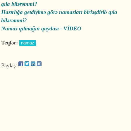
qıla bilərəmmi?
Hazırlığa getdiyimə görə namazları birləşdirib qıla
bilərəmmi?
Namaz qılmağın qaydası - VİDEO
Teqlər:
namaz
Paylaş: