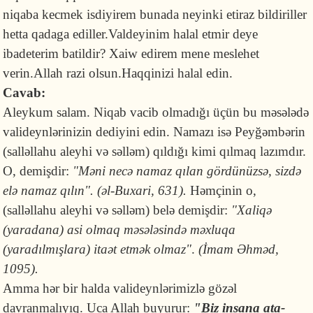
niqaba kecmek isdiyirem bunada neyinki etiraz bildiriller
hetta qadaga ediller.Valdeyinim halal etmir deye
ibadeterim batildir? Xaiw edirem mene meslehet
verin.Allah razi olsun.Haqqinizi halal edin.
Cavab:
Aleykum salam. Niqab vacib olmadığı üçün bu məsələdə
valideynlərinizin dediyini edin. Namazı isə Peyğəmbərin
(salləllahu aleyhi və səlləm) qıldığı kimi qılmaq lazımdır.
O, demişdir:
"Məni necə namaz qılan gördünüzsə, sizdə
elə namaz qılın". (əl-Buxari, 631).
Həmçinin o,
(salləllahu aleyhi və səlləm) belə demişdir:
"Xaliqə
(yaradana) asi olmaq məsələsində məxluqa
(yaradılmışlara) itaət etmək olmaz"
.
(İmam Əhməd,
1095).
Amma hər bir halda valideynlərimizlə gözəl
davranmalıyıq. Uca Allah buyurur:
"Biz insana ata-