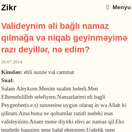
Zikr
Menyu
Valideynim əli bağlı namaz
qılmağa və niqab geyinməyimə
razı deyillər, nə edim?
26.07.2014
Kimdən:
ehli sunne val cammat
Sual:
Salam Aleykum.Menim sualim beledi.Men
Elhemdulilleh selefiyem.Namazlarimi eli bagli
Peygenber(s.e.s) sunnesine uygun olaraq in wa Allah ki
qiliram.Ama buna ne qohumlar razidi nedeki esas
valideyinim.Anam mene diyirki elivi ac namaz qil.Eks
teqdirde haqqimi sene halal elemirem.Usdelik men