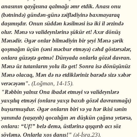
anasının qayğısına qalmağı əmr etdik. Anası onu
(bətnində) gündən-günə zəiflədiyinə baxmayaraq
daşımışdır. Onun süddən kəsilməsi isə iki il ərzində
olur. Mənə və valideynlərinə şükür et! Axır dönüş
Mənədir. Əgər onlar bilmədiyin bir şeyi Mənə şərik
qoşmağın üçün (səni məcbur etməyə) cəhd göstərsələr,
onlara güzəştə getmə! Dünyada onlarla gözəl davran.
Mənə üz tutanların yolu ilə get! Sonra isə dönüşünüz
Mənə olacaq, Mən də nə etdikləriniz barədə sizə xəbər
verəcəyəm".
(Loğman, 14-15).
"Rəbbin yalnız Ona ibadət etməyi və valideynlərə
yaxşılıq etməyi (onlara yaxşı baxıb gözəl davranmağı)
buyurmuşdur. Əgər onların biri və ya hər ikisi sənin
yanında (yaşayıb) qocalığın ən düşkün çağına yetərsə,
onlara: “Uf!” belə demə, üstlərinə qışqırıb acı söz
söyləmə. Onlarla xoş danış!"
(əl-İsra,23).