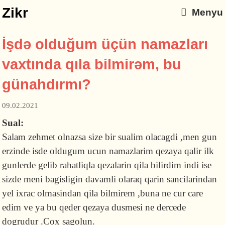
Zikr
Menyu
İşdə olduğum üçün namazları
vaxtında qıla bilmirəm, bu
günahdırmı?
09.02.2021
Sual:
Salam zehmet olnazsa size bir sualim olacagdi ,men gun
erzinde isde oldugum ucun namazlarim qezaya qalir ilk
gunlerde gelib rahatliqla qezalarin qila bilirdim indi ise
sizde meni bagisligin davamli olaraq qarin sancilarindan
yel ixrac olmasindan qila bilmirem ,buna ne cur care
edim ve ya bu qeder qezaya dusmesi ne dercede
dogrudur .Cox sagolun.