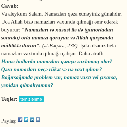
Cavab:
Va aleykum Salam. Namazları qəza etməyiniz günahdır.
Uca Allah bizə namazları vaxtında qılmağı əmr edərək
buyurur:
"Namazları və xüsusi ilə də (günortadan
sonrakı) orta namazı qoruyun və Allah qarşısında
mütiliklə durun".
(əl-Bəqərə, 238)
. İşdə olsanız belə
namazları vaxtında qılmağa çalışın. Daha ətraflı:
Hansı hallarda namazları qəzaya saxlamaq olar?
Qəza namazları neçə rükət və nə vaxt qılınır?
Bağırsağımda problem var, namaz vaxtı yel çıxarsa,
yenidən qılmalıyammı?
Teqlər:
təmizlənmə
Paylaş: