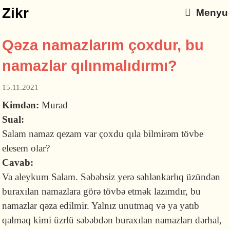
Zikr
Menyu
Qəza namazlarım çoxdur, bu
namazlar qılınmalıdırmı?
15.11.2021
Kimdən:
Murad
Sual:
Salam namaz qezam var çoxdu qıla bilmirəm tövbe
elesem olar?
Cavab:
Va aleykum Salam. Səbəbsiz yerə səhlənkarlıq üzündən
buraxılan namazlara görə tövbə etmək lazımdır, bu
namazlar qəza edilmir. Yalnız unutmaq və ya yatıb
qalmaq kimi üzrlü səbəbdən buraxılan namazları dərhal,