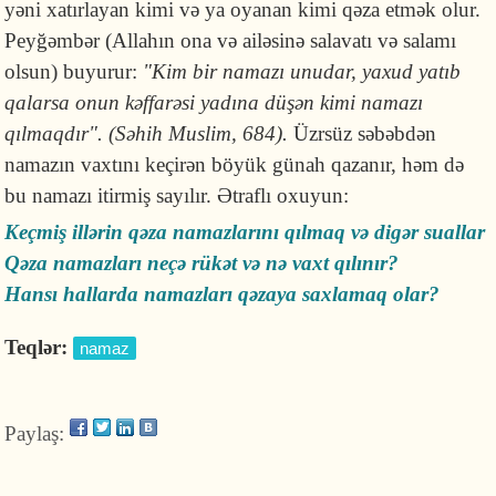
yəni xatırlayan kimi və ya oyanan kimi qəza etmək olur.
Peyğəmbər (Allahın ona və ailəsinə salavatı və salamı
olsun) buyurur:
"
Kim bir namazı unudar, yaxud yatıb
qalarsa onun kəffarəsi yadına düşən kimi namazı
qılmaqdır". (Səhih Muslim, 684).
Üzrsüz səbəbdən
namazın vaxtını keçirən böyük günah qazanır, həm də
bu namazı itirmiş sayılır. Ətraflı oxuyun:
Keçmiş illərin qəza namazlarını qılmaq və digər suallar
Qəza namazları neçə rükət və nə vaxt qılınır?
Hansı hallarda namazları qəzaya saxlamaq olar?
Teqlər:
namaz
Paylaş: