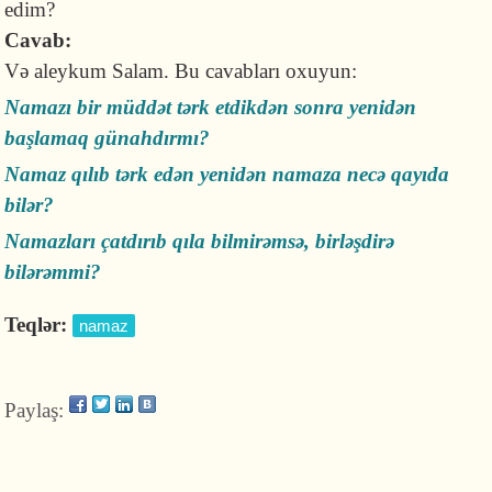
edim?
Cavab:
Və aleykum Salam. Bu cavabları oxuyun:
Namazı bir müddət tərk etdikdən sonra yenidən
başlamaq günahdırmı?
Namaz qılıb tərk edən yenidən namaza necə qayıda
bilər?
Namazları çatdırıb qıla bilmirəmsə, birləşdirə
bilərəmmi?
Teqlər:
namaz
Paylaş: