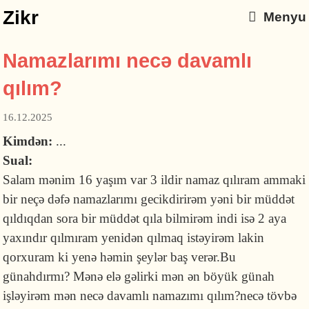
Zikr
Menyu
Namazlarımı necə davamlı
qılım?
16.12.2025
Kimdən:
...
Sual:
Salam mənim 16 yaşım var 3 ildir namaz qılıram ammaki
bir neçə dəfə namazlarımı gecikdirirəm yəni bir müddət
qıldıqdan sora bir müddət qıla bilmirəm indi isə 2 aya
yaxındır qılmıram yenidən qılmaq istəyirəm lakin
qorxuram ki yenə həmin şeylər baş verər.Bu
günahdırmı? Mənə elə gəlirki mən ən böyük günah
işləyirəm mən necə davamlı namazımı qılım?necə tövbə