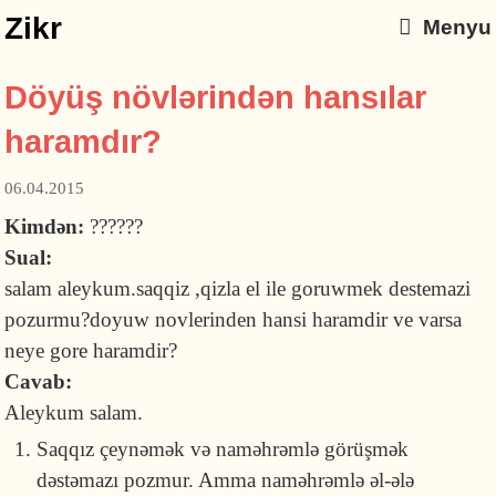
Zikr
Menyu
Döyüş növlərindən hansılar
haramdır?
06.04.2015
Kimdən:
??????
Sual:
salam aleykum.saqqiz ,qizla el ile goruwmek destemazi
pozurmu?doyuw novlerinden hansi haramdir ve varsa
neye gore haramdir?
Cavab:
Aleykum salam.
Saqqız çeynəmək və naməhrəmlə görüşmək
dəstəmazı pozmur. Amma naməhrəmlə əl-ələ