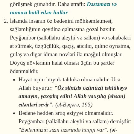
görüşmək günahdır. Daha ətraflı:
Dəstəmazı və
namazı batil edən hallar
İslamda insanın öz bədənini möhkəmlətməsi,
sağlamlığının qeydinə qalmasına gözəl baxılır.
Peyğəmbər (salləllahu aleyhi və səlləm) və səhabələri
at sürmək, üzgüçülük, qaçış, atıcılıq, qılınc oynatma,
güləş və digər idman növləri ilə məşğul olmuşlar.
Döyüş növlərinin halal olması üçün bu şərtlər
ödənməlidir.
Həyat üçün böyük təhlükə olmamalıdır. Uca
Allah buyurur:
"Öz əlinizlə özünüzü təhlükəyə
atmayın, yaxşılıq edin! Allah yaxşılıq (ehsan)
edənləri sevir".
(əl-Bəqərə, 195).
Bədənə həddən artıq əziyyət olmamalıdır.
Peyğəmbər (salləllahu aleyhi və səlləm) demişdir:
"Bədəninizin sizin üzərində haqqı var". (əl-