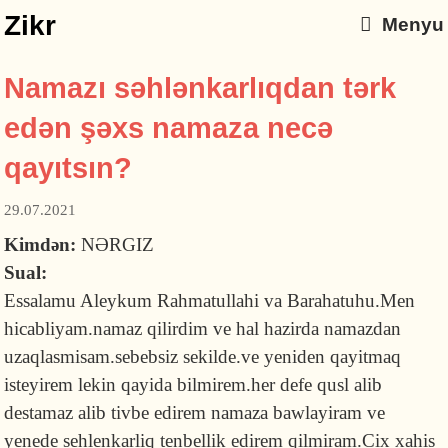
Zikr
Menyu
Namazı səhlənkarlıqdan tərk
edən şəxs namaza necə
qayıtsın?
29.07.2021
Kimdən:
NƏRGIZ
Sual:
Essalamu Aleykum Rahmatullahi va Barahatuhu.Men
hicabliyam.namaz qilirdim ve hal hazirda namazdan
uzaqlasmisam.sebebsiz sekilde.ve yeniden qayitmaq
isteyirem lekin qayida bilmirem.her defe qusl alib
destamaz alib tivbe edirem namaza bawlayiram ve
yenede sehlenkarliq tenbellik edirem qilmiram.Cix xahis