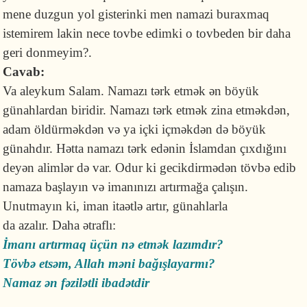
mene duzgun yol gisterinki men namazi buraxmaq
istemirem lakin nece tovbe edimki o tovbeden bir daha
geri donmeyim?.
Cavab:
Va aleykum Salam. Namazı tərk etmək ən böyük
günahlardan biridir. Namazı tərk etmək zina etməkdən,
adam öldürməkdən və ya içki içməkdən də böyük
günahdır. Hətta namazı tərk edənin İslamdan çıxdığını
deyən alimlər də var. Odur ki gecikdirmədən tövbə edib
namaza başlayın və imanınızı artırmağa çalışın.
Unutmayın ki, iman itaətlə artır, günahlarla
da azalır. Daha ətraflı:
İmanı artırmaq üçün nə etmək lazımdır?
Tövbə etsəm, Allah məni bağışlayarmı?
Namaz ən fəzilətli ibadətdir