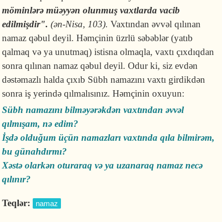
möminlərə müəyyən olunmuş vaxtlarda vacib
edilmişdir".
(ən-Nisa, 103).
Vaxtından əvvəl qılınan
namaz qəbul deyil. Həmçinin üzrlü səbəblər (yatıb
qalmaq və ya unutmaq) istisna olmaqla, vaxtı çıxdıqdan
sonra qılınan namaz qəbul deyil. Odur ki, siz evdən
dəstəmazlı halda çıxıb Sübh namazını vaxtı girdikdən
sonra iş yerində qılmalısınız. Həmçinin oxuyun:
Sübh namazını bilməyərəkdən vaxtından əvvəl
qılmışam, nə edim?
İşdə olduğum üçün namazları vaxtında qıla bilmirəm,
bu günahdırmı?
Xəstə olarkən oturaraq və ya uzanaraq namaz necə
qılınır?
Teqlər:
namaz