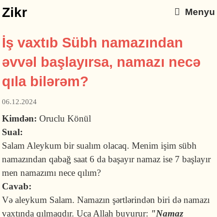
Zikr
Menyu
İş vaxtıb Sübh namazından
əvvəl başlayırsa, namazı necə
qıla bilərəm?
06.12.2024
Kimdən:
Oruclu Könül
Sual:
Salam Aleykum bir sualım olacaq. Menim işim sübh
namazından qabağ saat 6 da başayır namaz ise 7 başlayır
men namazımı nece qılım?
Cavab:
Və aleykum Salam. Namazın şərtlərindən biri də namazı
vaxtında qılmaqdır. Uca Allah buyurur:
"Namaz