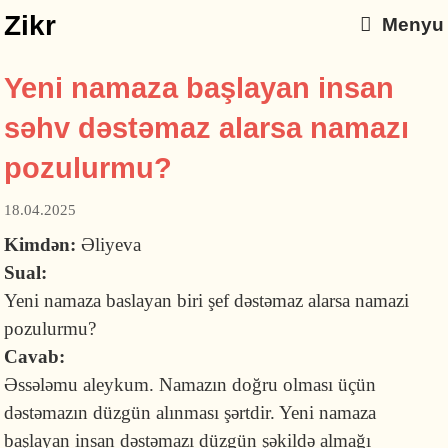
Zikr
Menyu
Yeni namaza başlayan insan
səhv dəstəmaz alarsa namazı
pozulurmu?
18.04.2025
Kimdən:
Əliyeva
Sual:
Yeni namaza baslayan biri şef dəstəmaz alarsa namazi
pozulurmu?
Cavab:
Əssələmu aleykum. Namazın doğru olması üçün
dəstəmazın düzgün alınması şərtdir. Yeni namaza
başlayan insan dəstəmazı düzgün şəkildə almağı