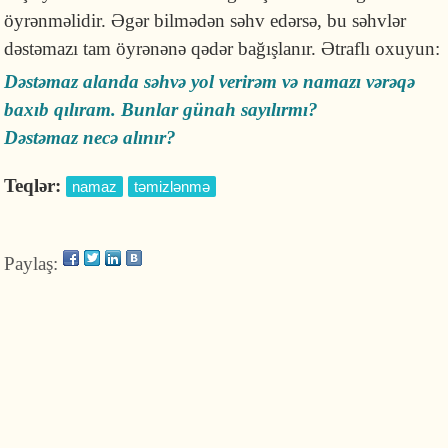
öyrənməlidir. Əgər bilmədən səhv edərsə, bu səhvlər
dəstəmazı tam öyrənənə qədər bağışlanır. Ətraflı oxuyun:
Dəstəmaz alanda səhvə yol verirəm və namazı vərəqə
baxıb qılıram. Bunlar günah sayılırmı?
Dəstəmaz necə alınır?
Teqlər:
namaz
təmizlənmə
Paylaş: